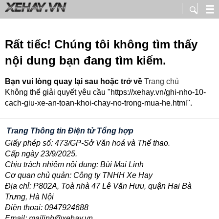
Rất tiếc! Chúng tôi không tìm thấy
nội dung bạn đang tìm kiếm.
Bạn vui lòng quay lại sau hoặc trở về
Trang chủ
Không thể giải quyết yêu cầu "https://xehay.vn/ghi-nho-10-
cach-giu-xe-an-toan-khoi-chay-no-trong-mua-he.html".
Trang Thông tin Điện tử Tổng hợp
Giấy phép số: 473/GP-Sở Văn hoá và Thể thao.
Cấp ngày 23/9/2025.
Chịu trách nhiệm nội dung: Bùi Mai Linh
Cơ quan chủ quản: Công ty TNHH Xe Hay
Địa chỉ: P802A, Toà nhà 47 Lê Văn Hưu, quận Hai Bà
Trưng, Hà Nội
Điện thoại: 0947924688
Email: mailinh@xehay.vn