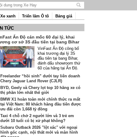
Tìm
kiếm
Xe xanh
Triển lãm Ô tô
Bảng giá
nội
dung
IN TỨC
nFast Ấn Độ cán mốc 60 đại lý, khai
ương cơ sở 3S đầu tiên tại bang Bihar
VinFast Ấn Độ công bố
khai trương đại lý 3S
đầu tiên tại bang Bihar,
đánh dấu showroom thứ
60 của hãng tại Ấn Độ.
Freelander “hồi sinh” dưới tay liên doanh
Chery Jaguar Land Rover (CJLR)
BYD, Geely và Chery lọt top 10 hãng xe có
thị phần lớn nhất thế giới
BMW X1 hoàn toàn mới chính thức ra mắt
tại Việt Nam: 80 khách hàng đầu tiên được
ưu đãi còn 1,668 tỷ đồng
Taxi 4 chỗ chở 2 người lớn và 3 trẻ em
dưới 10 tuổi có bị xử phạt không?
Subaru Outback 2026 "lột xác" với ngoại
hình góc cạnh, nội thất mới và màn hình