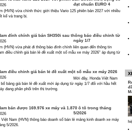
đạt chuẩn EURO 4
2026
 (HVN) vừa chính thức giới thiệu Vario 125 phiên bản 2027 với nhiều
ết kế và trang bị.
Nam đính chính giá bán SH350i sau thông báo điều chỉnh từ
ngày 1/7
2026
 (HVN) vừa phát đi thông báo đính chính liên quan đến thông tin
am điều chỉnh giá bán lẻ đề xuất một số mẫu xe máy 2026" áp dụng từ
Nam điều chỉnh giá bán lẻ đề xuất một số mẫu xe máy 2026
X
2026
Mới đây, Honda Việt Nam
R
bố bảng giá bán lẻ đề xuất mới áp dụng từ ngày 1/7 đối với hầu hết
đ
y đang phân phối trên thị trường.
M
Nam bán được 169.976 xe máy và 1.870 ô tô trong tháng
5/2026
2026
 Việt Nam (HVN) thông báo doanh số bán lẻ mảng kinh doanh xe máy
hi
háng 5/2026.