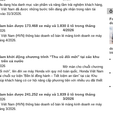
a dạng hóa danh mục sản phẩm và nâng tầm trải nghiệm khách hàng,
 Việt Nam đã được những bước tiến đáng ghi nhận trong năm tài
Ô
c vào 31/3/2026.
Fr
d
Nam bán được 173.468 xe máy và 1.830 ô tô trong tháng
4/2026
2026
 Việt Nam (HVN) thông báo doanh số bán lẻ mảng kinh doanh xe máy
háng 4/2026.
do
tr
Nam khởi động chương trình “Thu cũ đổi mới” tại các khu
 trên cả nước
2026
Mở màn cho chuỗi chương
đổi mới”, lên đời xe máy Honda với quy mô toàn quốc, Honda Việt Nam
ai chuỗi sự kiện “Bền bỉ đồng hành – Tiết kiệm an tâm” tại các Khu
iúp khách hàng có cơ hội nâng cấp phương tiện với nhiều ưu đãi thiết
Nam bán được 241.252 xe máy và 1.839 ô tô trong tháng
3/2026
2026
 Việt Nam (HVN) thông báo doanh số bán lẻ mảng kinh doanh xe máy
háng 3/2026.