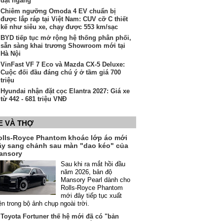
đặt ngang
Chiêm ngưỡng Omoda 4 EV chuẩn bị
được lắp ráp tại Việt Nam: CUV cỡ C thiết
kế như siêu xe, chạy được 553 km/sạc
BYD tiếp tục mở rộng hệ thống phân phối,
sẵn sàng khai trương Showroom mới tại
Hà Nội
VinFast VF 7 Eco và Mazda CX-5 Deluxe:
Cuộc đối đầu đáng chú ý ở tầm giá 700
triệu
Hyundai nhận đặt cọc Elantra 2027: Giá xe
từ 442 - 681 triệu VNĐ
E VÀ THỢ
olls-Royce Phantom khoác lớp áo mới
ầy sang chảnh sau màn "dao kéo" của
ansory
Sau khi ra mắt hồi đầu
năm 2026, bản độ
Mansory Pearl dành cho
Rolls-Royce Phantom
mới đây tiếp tục xuất
ện trong bộ ảnh chụp ngoài trời.
Toyota Fortuner thế hệ mới đã có "bản