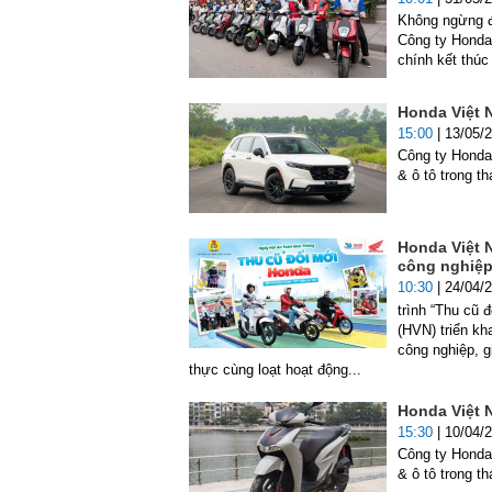
Không ngừng đ
Công ty Honda
chính kết thú
Honda Việt 
15:00
| 13/05/
Công ty Honda
& ô tô trong t
Honda Việt 
công nghiệp
10:30
| 24/04/
trình “Thu cũ 
(HVN) triển kh
công nghiệp, g
thực cùng loạt hoạt động...
Honda Việt 
15:30
| 10/04/
Công ty Honda
& ô tô trong t