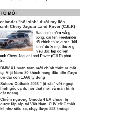
 TÔ MỚI
eelander “hồi sinh” dưới tay liên
oanh Chery Jaguar Land Rover (CJLR)
Sau nhiều năm vắng
bóng, cái tên Freelander
đã chính thức được “hồi
sinh” dưới một thương
hiệu độc lập do liên
anh Chery Jaguar Land Rover (CJLR) phát
iển.
BMW X1 hoàn toàn mới chính thức ra mắt
tại Việt Nam: 80 khách hàng đầu tiên được
ưu đãi còn 1,668 tỷ đồng
Subaru Outback 2026 "lột xác" với ngoại
hình góc cạnh, nội thất mới và màn hình
đặt ngang
Chiêm ngưỡng Omoda 4 EV chuẩn bị
được lắp ráp tại Việt Nam: CUV cỡ C thiết
kế như siêu xe, chạy được 553 km/sạc