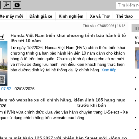
Xe máy mới
Đánh giá xe
Kinh nghiệm
Xe và Thợ
Thể thao
Thứ sáu, 07/08/2026 | 16:18
T
Honda Việt Nam triển khai chương trình bảo hành ô tô
Vi
lên tới 10 năm
tr
Từ ngày 1/8/2026, Honda Việt Nam (HVN) chính thức triển khai
chương trình gia hạn bảo hành lên đến 10 năm dành cho khách
hàng ô tô trên toàn quốc. Chương trình áp dụng cho cả xe mới
và nhiều xe đang lưu hành, với điều kiện khách hàng thực hiện
bảo dưỡng định kỳ tại hệ thống đại lý chính hãng.
Xem tiếp
07:52
| 02/08/2026
Nam mở website xe cũ chính hãng, kiểm định 185 hạng mục
trước khi bán
2026
m (HVN) vừa chính thức đưa vào vận hành chuyên trang U-Select - Xe
 qua sử dụng chính hãng trên website của hãng.
am ra mắt Vario 125 2027 với phiên bản Street mới, động cơ