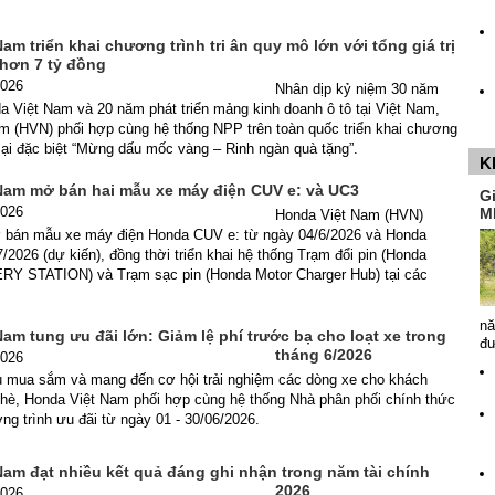
am triển khai chương trình tri ân quy mô lớn với tổng giá trị
 hơn 7 tỷ đồng
2026
Nhân dịp kỷ niệm 30 năm
a Việt Nam và 20 năm phát triển mảng kinh doanh ô tô tại Việt Nam,
m (HVN) phối hợp cùng hệ thống NPP trên toàn quốc triển khai chương
ại đặc biệt “Mừng dấu mốc vàng – Rinh ngàn quà tặng”.
K
Nam mở bán hai mẫu xe máy điện CUV e: và UC3
G
2026
M
Honda Việt Nam (HVN)
 bán mẫu xe máy điện Honda CUV e: từ ngày 04/6/2026 và Honda
/2026 (dự kiến), đồng thời triển khai hệ thống Trạm đổi pin (Honda
Y STATION) và Trạm sạc pin (Honda Motor Charger Hub) tại các
.
nă
am tung ưu đãi lớn: Giảm lệ phí trước bạ cho loạt xe trong
đ
tháng 6/2026
2026
 mua sắm và mang đến cơ hội trải nghiệm các dòng xe cho khách
p hè, Honda Việt Nam phối hợp cùng hệ thống Nhà phân phối chính thức
ơng trình ưu đãi từ ngày 01 - 30/06/2026.
Nam đạt nhiều kết quả đáng ghi nhận trong năm tài chính
2026
2026