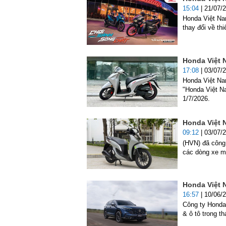
15:04
| 21/07/
Honda Việt Nam
thay đổi về thi
Honda Việt 
17:08
| 03/07/
Honda Việt Nam
"Honda Việt N
1/7/2026.
Honda Việt 
09:12
| 03/07/
(HVN) đã công 
các dòng xe má
Honda Việt 
16:57
| 10/06/
Công ty Honda
& ô tô trong t