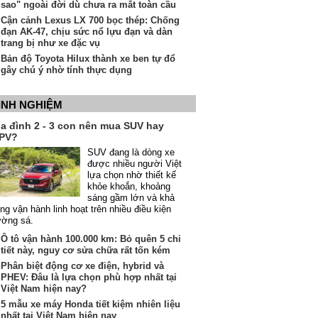
sao" ngoài đời dù chưa ra mắt toàn cầu
Cận cảnh Lexus LX 700 bọc thép: Chống
đạn AK-47, chịu sức nổ lựu đạn và dàn
trang bị như xe đặc vụ
Bản độ Toyota Hilux thành xe ben tự đổ
gây chú ý nhờ tính thực dụng
INH NGHIỆM
ia đình 2 - 3 con nên mua SUV hay
PV?
SUV đang là dòng xe
được nhiều người Việt
lựa chọn nhờ thiết kế
khỏe khoắn, khoảng
sáng gầm lớn và khả
ng vận hành linh hoạt trên nhiều điều kiện
ường sá.
Ô tô vận hành 100.000 km: Bỏ quên 5 chi
tiết này, nguy cơ sửa chữa rất tốn kém
Phân biệt động cơ xe điện, hybrid và
PHEV: Đâu là lựa chọn phù hợp nhất tại
Việt Nam hiện nay?
5 mẫu xe máy Honda tiết kiệm nhiên liệu
nhất tại Việt Nam hiện nay