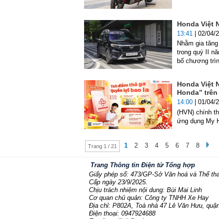
Honda Việt N
13:41
| 02/04/
Nhằm gia tăng
trong quý II 
bố chương trì
Honda Việt 
Honda” trê
14:00
| 01/04/
(HVN) chính th
ứng dụng My 
1
2
3
4
5
6
7
8
Trang 1 / 21
Trang Thông tin Điện tử Tổng hợp
Giấy phép số: 473/GP-Sở Văn hoá và Thể th
Cấp ngày 23/9/2025.
Chịu trách nhiệm nội dung: Bùi Mai Linh
Cơ quan chủ quản: Công ty TNHH Xe Hay
Địa chỉ: P802A, Toà nhà 47 Lê Văn Hưu, quận
Điện thoại: 0947924688