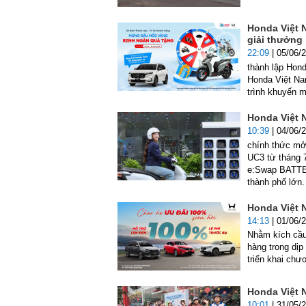
Honda Việt N
giải thưởng
22:09
| 05/06/
thành lập Hond
Honda Việt Na
trình khuyến m
Honda Việt 
10:39
| 04/06/
chính thức mở
UC3 từ tháng 7
e:Swap BATTER
thành phố lớn
Honda Việt N
14:13
| 01/06/
Nhằm kích cầu
hàng trong dị
triển khai chư
Honda Việt 
10:01
| 31/05/