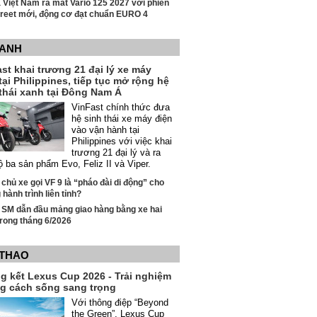
Việt Nam ra mắt Vario 125 2027 với phiên
treet mới, động cơ đạt chuẩn EURO 4
XANH
st khai trương 21 đại lý xe máy
tại Philippines, tiếp tục mở rộng hệ
thái xanh tại Đông Nam Á
VinFast chính thức đưa
hệ sinh thái xe máy điện
vào vận hành tại
Philippines với việc khai
trương 21 đại lý và ra
ộ ba sản phẩm Evo, Feliz II và Viper.
 chủ xe gọi VF 9 là “pháo đài di động” cho
hành trình liên tỉnh?
 SM dẫn đầu mảng giao hàng bằng xe hai
rong tháng 6/2026
 THAO
g kết Lexus Cup 2026 - Trải nghiệm
g cách sống sang trọng
Với thông điệp “Beyond
the Green”, Lexus Cup