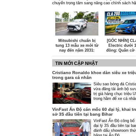
chuyển trọng tâm sang nâng cao chính sách h
Mitsubishi chuẩn bị
[GÓC NHÌN] CL
tung 13 mẫu xe mới từ
Electric dưới 1
nay đến năm 2031:
đồng: Quân cờ 
Đông Nam Á tiếp tục là
lược hay phép t
thị trường trọng điểm
của Mercede
TIN MỚI CẬP NHẬT
Cristiano Ronaldo khoe dàn siêu xe tri
trong gara cá nhân
Siêu sao bóng đá Crist
vừa đăng tải ảnh bộ sưu
trị giá hàng chục triệu
trong hầm để xe cá nhâ
VinFast Ấn Độ cán mốc 60 đại lý, khai t
sở 3S đầu tiên tại bang Bihar
VinFast Ấn Độ công bố 
đại lý 3S đầu tiên tại ba
đánh dấu showroom thứ
hãng tại Ấn Độ.