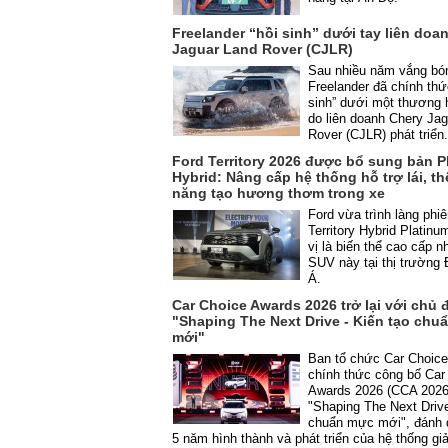
Freelander “hồi sinh” dưới tay liên doa
Jaguar Land Rover (CJLR)
Sau nhiều năm vắng bón
Freelander đã chính th
sinh” dưới một thương 
do liên doanh Chery Ja
Rover (CJLR) phát triển
Ford Territory 2026 được bổ sung bản P
Hybrid: Nâng cấp hệ thống hỗ trợ lái, th
năng tạo hương thơm trong xe
Ford vừa trình làng phi
Territory Hybrid Platin
vị là biến thể cao cấp n
SUV này tại thị trường
Á.
Car Choice Awards 2026 trở lại với chủ 
"Shaping The Next Drive - Kiến tạo chu
mới"
Ban tổ chức Car Choic
chính thức công bố Car
Awards 2026 (CCA 2026
"Shaping The Next Drive
chuẩn mực mới", đánh 
5 năm hình thành và phát triển của hệ thống gi