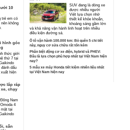
SUV đang là dòng xe
dưới 10
được nhiều người
Việt lựa chọn nhờ
g trẻ em có
thiết kế khỏe khoắn,
n nên không
khoảng sáng gầm lớn
ô.
và khả năng vận hành linh hoạt trên nhiều
điều kiện đường sá.
Ô tô vận hành 100.000 km: Bỏ quên 5 chi tiết
i hình góc
này, nguy cơ sửa chữa rất tốn kém
ng
Phân biệt động cơ xe điện, hybrid và PHEV:
nh thức giới
Đâu là lựa chọn phù hợp nhất tại Việt Nam hiện
ệ thứ 7 tại
nay?
Gaikindo
, đánh dấu
5 mẫu xe máy Honda tiết kiệm nhiên liệu nhất
 xuất hiện
tại Việt Nam hiện nay
ợc lắp ráp
 xe, chạy
c Đông Nam
n Omoda 4
mặt tại
Gaikindo
.
ối, sẵn