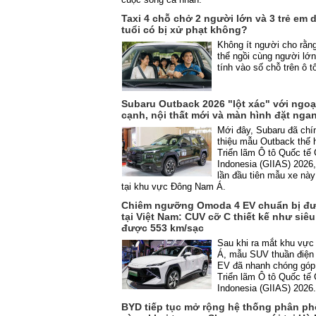
Taxi 4 chỗ chở 2 người lớn và 3 trẻ em 
tuổi có bị xử phạt không?
Không ít người cho rằn
thể ngồi cùng người lớ
tính vào số chỗ trên ô t
Subaru Outback 2026 "lột xác" với ngoạ
cạnh, nội thất mới và màn hình đặt nga
Mới đây, Subaru đã chí
thiệu mẫu Outback thế h
Triển lãm Ô tô Quốc tế 
Indonesia (GIIAS) 2026
lần đầu tiên mẫu xe này
tại khu vực Đông Nam Á.
Chiêm ngưỡng Omoda 4 EV chuẩn bị đư
tại Việt Nam: CUV cỡ C thiết kế như siêu
được 553 km/sạc
Sau khi ra mắt khu vự
Á, mẫu SUV thuần điệ
EV đã nhanh chóng góp 
Triển lãm Ô tô Quốc tế 
Indonesia (GIIAS) 2026
BYD tiếp tục mở rộng hệ thống phân ph