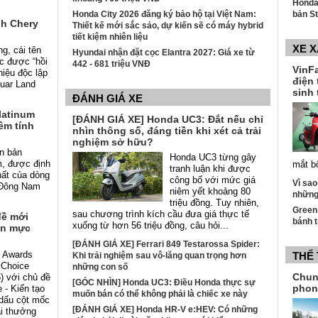
Honda 
Honda City 2026 đăng ký bảo hộ tại Việt Nam:
bản S
nh Chery
Thiết kế mới sắc sảo, dự kiến sẽ có máy hybrid
tiết kiệm nhiên liệu
XE 
g, cái tên
Hyundai nhận đặt cọc Elantra 2027: Giá xe từ
ức được “hồi
442 - 681 triệu VNĐ
VinFa
hiệu độc lập
điện 
guar Land
sinh 
.
ĐÁNH GIÁ XE
latinum
[ĐÁNH GIÁ XE] Honda UC3: Đắt nếu chỉ
êm tính
nhìn thông số, đáng tiền khi xét cả trải
nghiệm sở hữu?
ên bản
Honda UC3 từng gây
um, được định
mắt b
tranh luận khi được
hất của dòng
công bố với mức giá
Vì sao
 Đông Nam
niêm yết khoảng 80
những 
triệu đồng. Tuy nhiên,
Green
sau chương trình kích cầu đưa giá thực tế
đề mới
bánh t
xuống từ hơn 56 triệu đồng, câu hỏi...
ẩn mực
[ĐÁNH GIÁ XE] Ferrari 849 Testarossa Spider:
e Awards
THỂ
Khi trải nghiệm sau vô-lăng quan trọng hơn
 Choice
những con số
Chun
) với chủ đề
[GÓC NHÌN] Honda UC3: Điều Honda thực sự
phon
 - Kiến tạo
muốn bán có thể không phải là chiếc xe này
dấu cột mốc
[ĐÁNH GIÁ XE] Honda HR-V e:HEV: Có những
ải thưởng