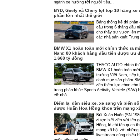
ngành xe hướng tới người tiêu...
BYD, Geely và Chery lọt top 10 hãng xe 
phần lớn nhất thế giới
Bảng thống kê thị phần 
cầu trong 6 tháng đầu 
cho thấy sự vươn lên 
các nhà sản xuất Trun
BMW X1 hoàn toàn mới chính thức ra mắt
Nam: 80 khách hàng đầu tiên được ưu đ
1,668 tỷ đồng
THACO AUTO chính thức
BMW X1 hoàn toàn mới 
trường Việt Nam, tiếp 
danh mục sản phẩm B
đến thêm lựa chọn cho
trong phân khúc Sports Activity Vehicle (SAV) 
cỡ nhỏ.
Điểm lại dàn siêu xe, xe sang và biển s
được Huấn Hoa Hồng khoe trên mạng xã
Bùi Xuân Huấn (SN 198
được biết đến với tên 
Hồng, là cái tên quen th
mạng xã hội với những 
livestream cùng nhiều h
cuộc sống cá nhân.