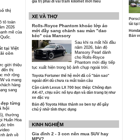
giá trị phải đi vài trăm kilomet mới hiểu
có thị
XE VÀ THỢ
Porsch
ô tô toàn
tài tạ
Rolls-Royce Phantom khoác lớp áo
năm 2026
mới đầy sang chảnh sau màn "dao
Honda
mạnh mẽ của
kéo" của Mansory
Bản v
g Quốc.
Sau khi ra mắt hồi đầu
năm 2026, bản độ
 tại Việt
Mansory Pearl dành
ãi còn
cho Rolls-Royce
Phantom mới đây tiếp
 giới thiệu
tục xuất hiện trong bộ ảnh chụp ngoài trời.
đến thị
tục mở rộng
Toyota Fortuner thế hệ mới đã có "bản sao"
MW và mang
ngoài đời dù chưa ra mắt toàn cầu
 khách hàng
Cận cảnh Lexus LX 700 bọc thép: Chống đạn
hạng sang
AK-47, chịu sức nổ lựu đạn và dàn trang bị như
xe đặc vụ
ố đẹp từng
Bản độ Toyota Hilux thành xe ben tự đổ gây
 hội
chú ý nhờ tính thực dụng
5), thường
gọi Huấn Hoa
KINH NGHIỆM
uộc trên
video
Gia đình 2 - 3 con nên mua SUV hay
ình ảnh về
MPV?