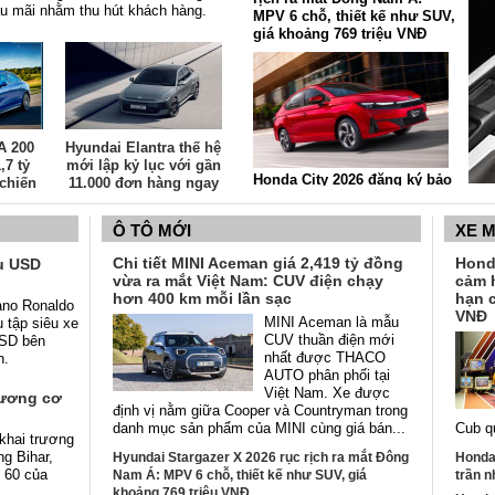
ậu mãi nhằm thu hút khách hàng.
MPV 6 chỗ, thiết kế như SUV,
giá khoảng 769 triệu VNĐ
A 200
Hyundai Elantra thế hệ
,7 tỷ
mới lập kỷ lục với gần
Honda City 2026 đăng ký bảo
chiến
11.000 đơn hàng ngay
hộ tại Việt Nam: Thiết kế mới
hử mới
ngày đầu mở bán
sắc sảo, dự kiến sẽ có máy
s?
Ô TÔ MỚI
XE 
hybrid tiết kiệm nhiên liệu
Chi tiết MINI Aceman giá 2,419 tỷ đồng
Hond
ệu USD
vừa ra mắt Việt Nam: CUV điện chạy
cảm 
hơn 400 km mỗi lần sạc
hạn c
iano Ronaldo
VNĐ
MINI Aceman là mẫu
 tập siêu xe
CUV thuần điện mới
 USD bên
nhất được THACO
n.
AUTO phân phối tại
Việt Nam. Xe được
rương cơ
định vị nằm giữa Cooper và Countryman trong
danh mục sản phẩm của MINI cùng giá bán...
Cub q
khai trương
ng Bihar,
Hyundai Stargazer X 2026 rục rịch ra mắt Đông
Honda 
 60 của
Nam Á: MPV 6 chỗ, thiết kế như SUV, giá
trần n
khoảng 769 triệu VNĐ