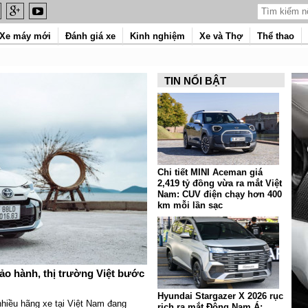
Xe máy mới
Đánh giá xe
Kinh nghiệm
Xe và Thợ
Thể thao
TIN NỔI BẬT
Chi tiết MINI Aceman giá
2,419 tỷ đồng vừa ra mắt Việt
Nam: CUV điện chạy hơn 400
km mỗi lần sạc
ảo hành, thị trường Việt bước
Hyundai Stargazer X 2026 rục
 nhiều hãng xe tại Việt Nam đang
rịch ra mắt Đông Nam Á: