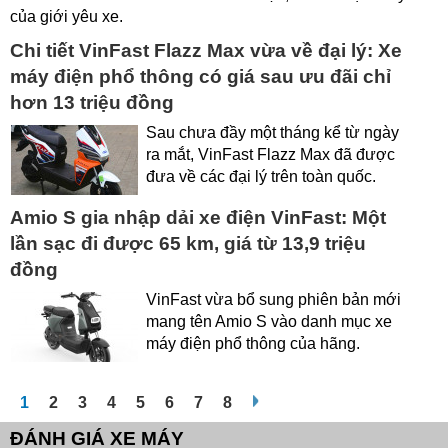
của giới yêu xe.
Chi tiết VinFast Flazz Max vừa về đại lý: Xe
máy điện phổ thông có giá sau ưu đãi chỉ
hơn 13 triệu đồng
Sau chưa đầy một tháng kể từ ngày
ra mắt, VinFast Flazz Max đã được
đưa về các đại lý trên toàn quốc.
Amio S gia nhập dải xe điện VinFast: Một
lần sạc đi được 65 km, giá từ 13,9 triệu
đồng
VinFast vừa bổ sung phiên bản mới
mang tên Amio S vào danh mục xe
máy điện phổ thông của hãng.
1
2
3
4
5
6
7
8
ĐÁNH GIÁ XE MÁY