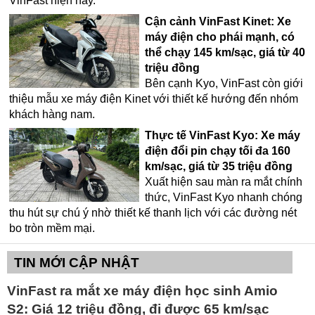
VinFast hiện nay.
Cận cảnh VinFast Kinet: Xe
máy điện cho phái mạnh, có
thể chạy 145 km/sạc, giá từ 40
triệu đồng
Bên cạnh Kyo, VinFast còn giới
thiệu mẫu xe máy điện Kinet với thiết kế hướng đến nhóm
khách hàng nam.
Thực tế VinFast Kyo: Xe máy
điện đổi pin chạy tối đa 160
km/sạc, giá từ 35 triệu đồng
Xuất hiện sau màn ra mắt chính
thức, VinFast Kyo nhanh chóng
thu hút sự chú ý nhờ thiết kế thanh lịch với các đường nét
bo tròn mềm mại.
TIN MỚI CẬP NHẬT
VinFast ra mắt xe máy điện học sinh Amio
S2: Giá 12 triệu đồng, đi được 65 km/sạc