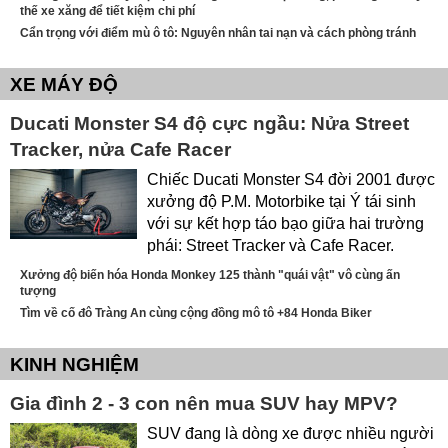
thế xe xăng để tiết kiệm chi phí
Cẩn trọng với điểm mù ô tô: Nguyên nhân tai nạn và cách phòng tránh
XE MÁY ĐỘ
Ducati Monster S4 độ cực ngầu: Nửa Street
Tracker, nửa Cafe Racer
Chiếc Ducati Monster S4 đời 2001 được
xưởng độ P.M. Motorbike tại Ý tái sinh
với sự kết hợp táo bạo giữa hai trường
phái: Street Tracker và Cafe Racer.
Xưởng độ biến hóa Honda Monkey 125 thành "quái vật" vô cùng ấn
tượng
Tìm về cố đô Tràng An cùng cộng đồng mô tô +84 Honda Biker
KINH NGHIỆM
Gia đình 2 - 3 con nên mua SUV hay MPV?
SUV đang là dòng xe được nhiều người