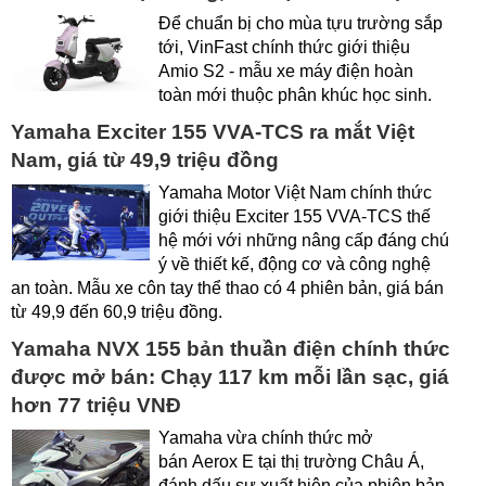
Để chuẩn bị cho mùa tựu trường sắp
tới, VinFast chính thức giới thiệu
Amio S2 - mẫu xe máy điện hoàn
toàn mới thuộc phân khúc học sinh.
Yamaha Exciter 155 VVA-TCS ra mắt Việt
Nam, giá từ 49,9 triệu đồng
Yamaha Motor Việt Nam chính thức
giới thiệu Exciter 155 VVA-TCS thế
hệ mới với những nâng cấp đáng chú
ý về thiết kế, động cơ và công nghệ
an toàn. Mẫu xe côn tay thể thao có 4 phiên bản, giá bán
từ 49,9 đến 60,9 triệu đồng.
Yamaha NVX 155 bản thuần điện chính thức
được mở bán: Chạy 117 km mỗi lần sạc, giá
hơn 77 triệu VNĐ
Yamaha vừa chính thức mở
bán Aerox E tại thị trường Châu Á,
đánh dấu sự xuất hiện của phiên bản