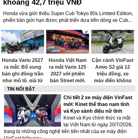
khoảng 42,7 triệu VNĐ
Honda vừa giới thiệu Super Cub Tokyo 80s Limited Edition,
phiên bản giới hạn được phát triển dựa trên dòng xe Cub...
Honda Vario 2027
Honda Việt Nam
Cận cảnh VinFast
ra mắt: Bổ sung
ra mắt Vario 125
Amio S2 giá 12
bản ghi đông trần
2027 với phiên
triệu đồng, xe
như mô tô, giá từ
bản Street mới,
máy điện không
42,69 triệu đồng
động cơ đạt
cần bằng lái dành
TIN NỔI BẬT
chuẩn EURO 4
cho học sinh
Chi tiết 2 xe máy điện VinFast
mới: Kinet thể thao nam tính
và Kyo sành điệu nữ tính
Kinet và Kyo chính thức ra mắt
tại Việt Nam từ ngày 20/7/2026,
trang bị những công nghệ tiên tiên nhất của xe máy điện