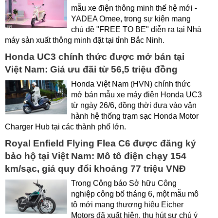
mẫu xe điện thông minh thế hệ mới -
YADEA Omee, trong sự kiện mang
chủ đề "FREE TO BE" diễn ra tại Nhà
máy sản xuất thông minh đặt tại tỉnh Bắc Ninh.
Honda UC3 chính thức được mở bán tại
Việt Nam: Giá ưu đãi từ 56,5 triệu đồng
Honda Việt Nam (HVN) chính thức
mở bán mẫu xe máy điện Honda UC3
từ ngày 26/6, đồng thời đưa vào vận
hành hệ thống trạm sạc Honda Motor
Charger Hub tại các thành phố lớn.
Royal Enfield Flying Flea C6 được đăng ký
bảo hộ tại Việt Nam: Mô tô điện chạy 154
km/sạc, giá quy đổi khoảng 77 triệu VNĐ
Trong Công báo Sở hữu Công
nghiệp công bố tháng 6, một mẫu mô
tô mới mang thương hiệu Eicher
Motors đã xuất hiện, thu hút sự chú ý