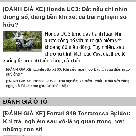
[ĐÁNH GIÁ XE] Honda UC3: Đắt nếu chỉ nhìn
thông số, đáng tiền khi xét cả trải nghiệm sở
hữu?
Honda UC3 từng gây tranh luận khi
được công bố với mức giá niêm yết
khoảng 80 triệu đồng. Tuy nhiên, sau
chương trình kích cầu đưa giá thực tế
xuống từ hơn 56 triệu đồng, câu hỏi...
[ĐÁNH GIÁ XE] Lambretta X300: Khi sức mạnh cơ bắp ẩn sau diện mạo
quý ông Ý
[ĐÁNH GIÁ XE] Honda CUV e: Trải nghiệm xe điện "chất" Nhật với công
nghệ số lùi và cảm giác lái khác biệt
ĐÁNH GIÁ Ô TÔ
[ĐÁNH GIÁ XE] Ferrari 849 Testarossa Spider:
Khi trải nghiệm sau vô-lăng quan trọng hơn
những con số