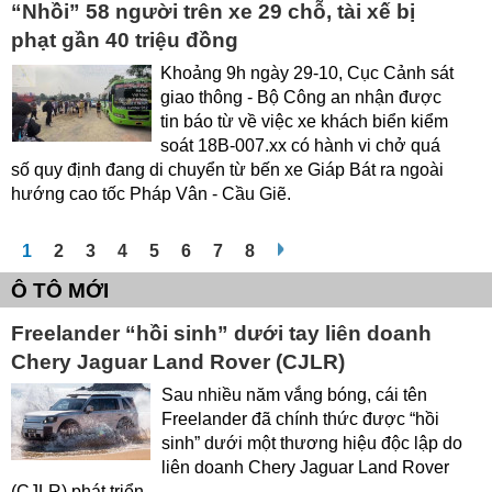
“Nhồi” 58 người trên xe 29 chỗ, tài xế bị
phạt gần 40 triệu đồng
Khoảng 9h ngày 29-10, Cục Cảnh sát
giao thông - Bộ Công an nhận được
tin báo từ về việc xe khách biển kiểm
soát 18B-007.xx có hành vi chở quá
số quy định đang di chuyển từ bến xe Giáp Bát ra ngoài
hướng cao tốc Pháp Vân - Cầu Giẽ.
1
2
3
4
5
6
7
8
Ô TÔ MỚI
Freelander “hồi sinh” dưới tay liên doanh
Chery Jaguar Land Rover (CJLR)
Sau nhiều năm vắng bóng, cái tên
Freelander đã chính thức được “hồi
sinh” dưới một thương hiệu độc lập do
liên doanh Chery Jaguar Land Rover
(CJLR) phát triển.