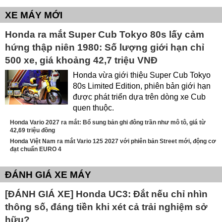
XE MÁY MỚI
Honda ra mắt Super Cub Tokyo 80s lấy cảm
hứng thập niên 1980: Số lượng giới hạn chỉ
500 xe, giá khoảng 42,7 triệu VNĐ
Honda vừa giới thiệu Super Cub Tokyo
80s Limited Edition, phiên bản giới hạn
được phát triển dựa trên dòng xe Cub
quen thuộc.
Honda Vario 2027 ra mắt: Bổ sung bản ghi đông trần như mô tô, giá từ
42,69 triệu đồng
Honda Việt Nam ra mắt Vario 125 2027 với phiên bản Street mới, động cơ
đạt chuẩn EURO 4
ĐÁNH GIÁ XE MÁY
[ĐÁNH GIÁ XE] Honda UC3: Đắt nếu chỉ nhìn
thông số, đáng tiền khi xét cả trải nghiệm sở
hữu?