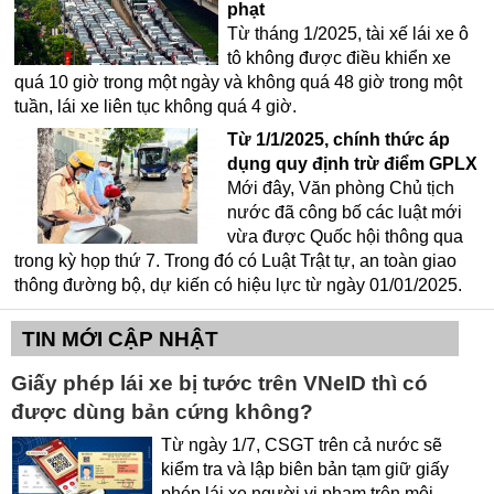
phạt
Từ tháng 1/2025, tài xế lái xe ô
tô không được điều khiển xe
quá 10 giờ trong một ngày và không quá 48 giờ trong một
tuần, lái xe liên tục không quá 4 giờ.
Từ 1/1/2025, chính thức áp
dụng quy định trừ điểm GPLX
Mới đây, Văn phòng Chủ tịch
nước đã công bố các luật mới
vừa được Quốc hội thông qua
trong kỳ họp thứ 7. Trong đó có Luật Trật tự, an toàn giao
thông đường bộ, dự kiến có hiệu lực từ ngày 01/01/2025.
TIN MỚI CẬP NHẬT
Giấy phép lái xe bị tước trên VNeID thì có
được dùng bản cứng không?
Từ ngày 1/7, CSGT trên cả nước sẽ
kiểm tra và lập biên bản tạm giữ giấy
phép lái xe người vi phạm trên môi