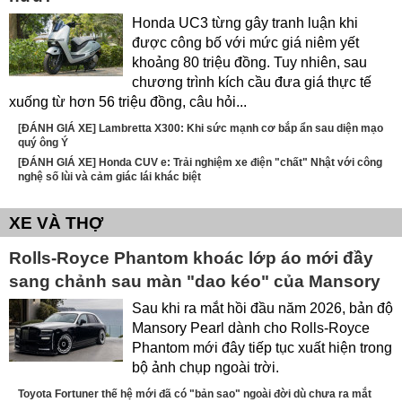
Honda UC3 từng gây tranh luận khi
được công bố với mức giá niêm yết
khoảng 80 triệu đồng. Tuy nhiên, sau
chương trình kích cầu đưa giá thực tế
xuống từ hơn 56 triệu đồng, câu hỏi...
[ĐÁNH GIÁ XE] Lambretta X300: Khi sức mạnh cơ bắp ẩn sau diện mạo
quý ông Ý
[ĐÁNH GIÁ XE] Honda CUV e: Trải nghiệm xe điện "chất" Nhật với công
nghệ số lùi và cảm giác lái khác biệt
XE VÀ THỢ
Rolls-Royce Phantom khoác lớp áo mới đầy
sang chảnh sau màn "dao kéo" của Mansory
Sau khi ra mắt hồi đầu năm 2026, bản độ
Mansory Pearl dành cho Rolls-Royce
Phantom mới đây tiếp tục xuất hiện trong
bộ ảnh chụp ngoài trời.
Toyota Fortuner thế hệ mới đã có "bản sao" ngoài đời dù chưa ra mắt