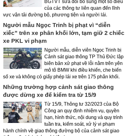
BGTVT sửa đổi bổ sung một số điều
của các thông tư liên quan đến lĩnh
vực vận tải đường bộ, phương tiện và người lái.
Người mẫu Ngọc Trinh bị phạt vì “diễn
xiếc” trên xe phân khối lớn, tạm giữ 2 chiếc
xe PKL vi phạm
Người mẫu, diễn viên Ngọc Trinh bị
Cảnh sát giao thông TP Thủ Đức lập
biên bản xử phạt về lỗi nằm trên yên
mô tô BMW khi điều khiển, che biển
số xe và không có giấy phép lái xe trên 175 phân khối.
Những trường hợp cảnh sát giao thông
được dừng xe để kiểm tra từ 15/9
Từ 15/9, Thông tư 32/2023 của Bộ
Công an quy định nhiệm vụ, quyền
hạn, hình thức, nội dung và quy trình
tuần tra, kiểm soát, xử lý vi phạm
hành chính về giao thông đường bộ của cảnh sát giao