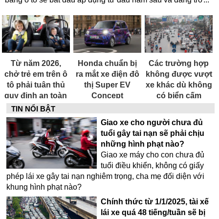
Từ năm 2026,
Honda chuẩn bị
Các trường hợp
chở trẻ em trên ô
ra mắt xe điện đô
không được vượt
tô phải tuân thủ
thị Super EV
xe khác dù không
quy định an toàn
Concept
có biển cấm
mới
TIN NỔI BẬT
Giao xe cho người chưa đủ
tuổi gây tai nạn sẽ phải chịu
những hình phạt nào?
Giao xe máy cho con chưa đủ
tuổi điều khiển, không có giấy
phép lái xe gây tai nạn nghiêm trọng, cha mẹ đối diện với
khung hình phạt nào?
Chính thức từ 1/1/2025, tài xế
lái xe quá 48 tiếng/tuần sẽ bị