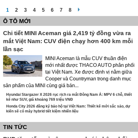
1
2
3
4
5
6
7
8
Ô TÔ MỚI
Chi tiết MINI Aceman giá 2,419 tỷ đồng vừa ra
mắt Việt Nam: CUV điện chạy hơn 400 km mỗi
lần sạc
MINI Aceman là mẫu CUV thuần điện
mới nhất được THACO AUTO phân phối
tại Việt Nam. Xe được định vị nằm giữa
Cooper và Countryman trong danh mục
sản phẩm của MINI cùng giá bán...
Hyundai Stargazer X 2026 rục rịch ra mắt Đông Nam Á: MPV 6 chỗ, thiết
kế như SUV, giá khoảng 769 triệu VNĐ
Honda City 2026 đăng ký bảo hộ tại Việt Nam: Thiết kế mới sắc sảo, dự
kiến sẽ có máy hybrid tiết kiệm nhiên liệu
TIN TỨC