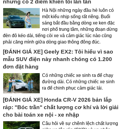
nhưng có 2 điểm khiến tôi lăn tăn
Hà Nội những ngày đầu hè luôn có
một kiểu nhịp sống rất riêng. Buổi
sáng bắt đầu bằng dòng xe ken đặc
nơi phố trung tâm, những đoạn dừng
đèn đỏ kéo dài, tiếng còi xe và cảm giác lúc nào cũng
phải căng mình giữa dòng giao thông đông đúc.
[ĐÁNH GIÁ XE] Geely EX2: Tôi hiểu vì sao
mẫu SUV điện này nhanh chóng có 1.200
đơn đặt hàng
Có những chiếc xe sinh ra để chạy
đường dài. Có những chiếc xe sinh
ra để chinh phục cảm giác lái.
[ĐÁNH GIÁ XE] Honda CR-V 2026 bản lắp
ráp: "Bóc trần" chất lượng cơ khí và lời giải
cho bài toán xe nội - xe nhập
Câu hỏi về sự chênh lệch chất lượng