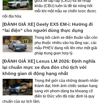
giữa xe lắp ráp (CKD) và xe nhập
khẩu (CBU) luôn là đề tài nóng hổi
mỗi khi một mẫu xe chiến lược được
nội địa hóa.
[ĐÁNH GIÁ XE] Geely EX5 EM-i: Hướng đi
“lai điện” cho người dùng thực dụng
Trong bối cảnh xe điện thuần vẫn còn
phụ thuộc nhiều vào hạ tầng sạc, các
mẫu PHEV đang nổi lên như một giải
pháp trung gian hợp lý.
[ĐÁNH GIÁ XE] Lexus LM 2026: Định nghĩa
lại chuẩn mực xe đưa đón chủ tịch với
không gian di động hạng nhất
Trong thế giới của những doanh nhân
thành đạt, hình ảnh chiếc sedan hạng
sang với phom dáng ba khoang cổ
điển từ Đức vốn đã mặc định là quy
chuẩn của sự lịch lãm.