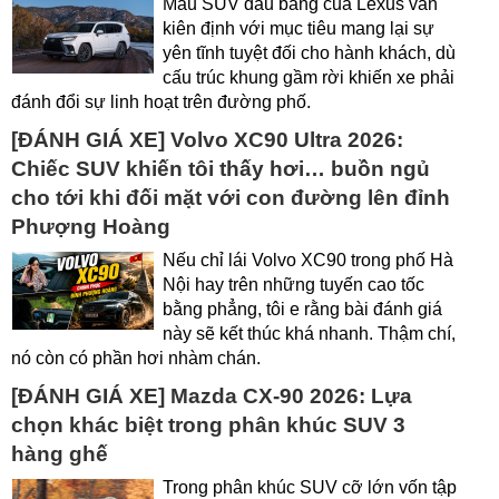
Mẫu SUV đầu bảng của Lexus vẫn
kiên định với mục tiêu mang lại sự
yên tĩnh tuyệt đối cho hành khách, dù
cấu trúc khung gầm rời khiến xe phải
đánh đổi sự linh hoạt trên đường phố.
[ĐÁNH GIÁ XE] Volvo XC90 Ultra 2026:
Chiếc SUV khiến tôi thấy hơi… buồn ngủ
cho tới khi đối mặt với con đường lên đỉnh
Phượng Hoàng
Nếu chỉ lái Volvo XC90 trong phố Hà
Nội hay trên những tuyến cao tốc
bằng phẳng, tôi e rằng bài đánh giá
này sẽ kết thúc khá nhanh. Thậm chí,
nó còn có phần hơi nhàm chán.
[ĐÁNH GIÁ XE] Mazda CX-90 2026: Lựa
chọn khác biệt trong phân khúc SUV 3
hàng ghế
Trong phân khúc SUV cỡ lớn vốn tập