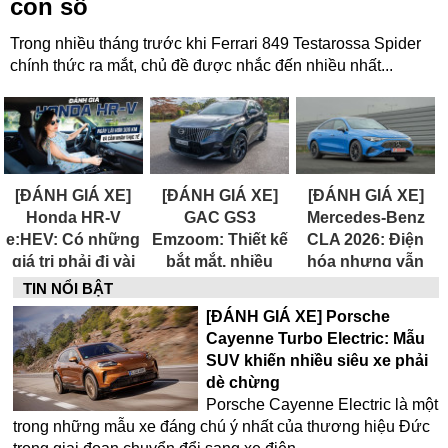
con số
Trong nhiều tháng trước khi Ferrari 849 Testarossa Spider
chính thức ra mắt, chủ đề được nhắc đến nhiều nhất...
[ĐÁNH GIÁ XE]
[ĐÁNH GIÁ XE]
[ĐÁNH GIÁ XE]
Honda HR-V
GAC GS3
Mercedes-Benz
e:HEV: Có những
Emzoom: Thiết kế
CLA 2026: Điện
giá trị phải đi vài
bắt mắt, nhiều
hóa nhưng vẫn
trăm kilomet mới
trang bị nhưng
giữ được cảm
TIN NỔI BẬT
hiểu
hộp số vẫn là
xúc sau vô-lăng
[ĐÁNH GIÁ XE] Porsche
điểm cần cải
Cayenne Turbo Electric: Mẫu
thiện
SUV khiến nhiều siêu xe phải
dè chừng
Porsche Cayenne Electric là một
trong những mẫu xe đáng chú ý nhất của thương hiệu Đức