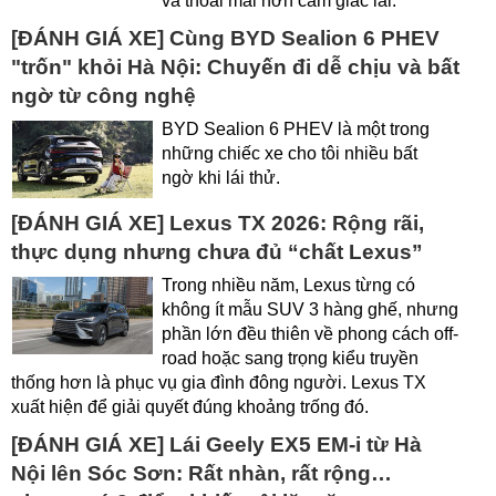
và thoải mái hơn cảm giác lái.
[ĐÁNH GIÁ XE] Cùng BYD Sealion 6 PHEV
"trốn" khỏi Hà Nội: Chuyến đi dễ chịu và bất
ngờ từ công nghệ
BYD Sealion 6 PHEV là một trong
những chiếc xe cho tôi nhiều bất
ngờ khi lái thử.
[ĐÁNH GIÁ XE] Lexus TX 2026: Rộng rãi,
thực dụng nhưng chưa đủ “chất Lexus”
Trong nhiều năm, Lexus từng có
không ít mẫu SUV 3 hàng ghế, nhưng
phần lớn đều thiên về phong cách off-
road hoặc sang trọng kiểu truyền
thống hơn là phục vụ gia đình đông người. Lexus TX
xuất hiện để giải quyết đúng khoảng trống đó.
[ĐÁNH GIÁ XE] Lái Geely EX5 EM-i từ Hà
Nội lên Sóc Sơn: Rất nhàn, rất rộng…