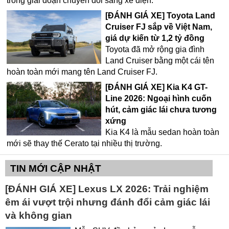
trong giai đoạn chuyển đổi sang xe điện.
[ĐÁNH GIÁ XE] Toyota Land
Cruiser FJ sắp về Việt Nam,
giá dự kiến từ 1,2 tỷ đồng
Toyota đã mở rộng gia đình
Land Cruiser bằng một cái tên
hoàn toàn mới mang tên Land Cruiser FJ.
[ĐÁNH GIÁ XE] Kia K4 GT-
Line 2026: Ngoại hình cuốn
hút, cảm giác lái chưa tương
xứng
Kia K4 là mẫu sedan hoàn toàn
mới sẽ thay thế Cerato tại nhiều thị trường.
TIN MỚI CẬP NHẬT
[ĐÁNH GIÁ XE] Lexus LX 2026: Trải nghiệm
êm ái vượt trội nhưng đánh đổi cảm giác lái
và không gian