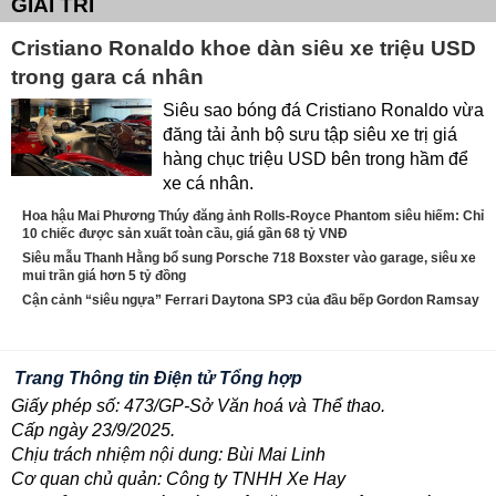
GIẢI TRÍ
Cristiano Ronaldo khoe dàn siêu xe triệu USD
trong gara cá nhân
Siêu sao bóng đá Cristiano Ronaldo vừa
đăng tải ảnh bộ sưu tập siêu xe trị giá
hàng chục triệu USD bên trong hầm để
xe cá nhân.
Hoa hậu Mai Phương Thúy đăng ảnh Rolls-Royce Phantom siêu hiếm: Chỉ
10 chiếc được sản xuất toàn cầu, giá gần 68 tỷ VNĐ
Siêu mẫu Thanh Hằng bổ sung Porsche 718 Boxster vào garage, siêu xe
mui trần giá hơn 5 tỷ đồng
Cận cảnh “siêu ngựa” Ferrari Daytona SP3 của đầu bếp Gordon Ramsay
Trang Thông tin Điện tử Tổng hợp
Giấy phép số: 473/GP-Sở Văn hoá và Thể thao.
Cấp ngày 23/9/2025.
Chịu trách nhiệm nội dung: Bùi Mai Linh
Cơ quan chủ quản: Công ty TNHH Xe Hay