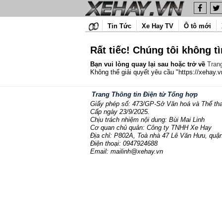
Tin Tức
Xe Hay TV
Ô tô mới
Rất tiếc! Chúng tôi không t
Bạn vui lòng quay lại sau hoặc trở về
Tran
Không thể giải quyết yêu cầu "https://xehay.v
Trang Thông tin Điện tử Tổng hợp
Giấy phép số: 473/GP-Sở Văn hoá và Thể th
Cấp ngày 23/9/2025.
Chịu trách nhiệm nội dung: Bùi Mai Linh
Cơ quan chủ quản: Công ty TNHH Xe Hay
Địa chỉ: P802A, Toà nhà 47 Lê Văn Hưu, quận
Điện thoại: 0947924688
Email: mailinh@xehay.vn