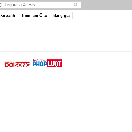
Tìm
kiếm
Xe xanh
Triển lãm Ô tô
Bảng giá
nội
dung