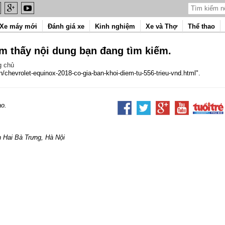
Xe máy mới
Đánh giá xe
Kinh nghiệm
Xe và Thợ
Thể thao
ìm thấy nội dung bạn đang tìm kiếm.
g chủ
n/chevrolet-equinox-2018-co-gia-ban-khoi-diem-tu-556-trieu-vnd.html".
ao.
 Hai Bà Trưng, Hà Nội