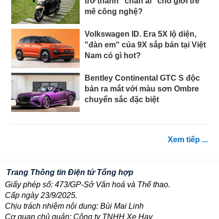
trở thành “chân ái” cho giới trẻ
mê công nghệ?
Volkswagen ID. Era 5X lộ diện,
"đàn em" của 9X sắp bán tại Việt
Nam có gì hot?
Bentley Continental GTC S độc
bản ra mắt với màu sơn Ombre
chuyển sắc đặc biệt
Xem tiếp ...
Trang Thông tin Điện tử Tổng hợp
Giấy phép số: 473/GP-Sở Văn hoá và Thể thao.
Cấp ngày 23/9/2025.
Chịu trách nhiệm nội dung: Bùi Mai Linh
Cơ quan chủ quản: Công ty TNHH Xe Hay