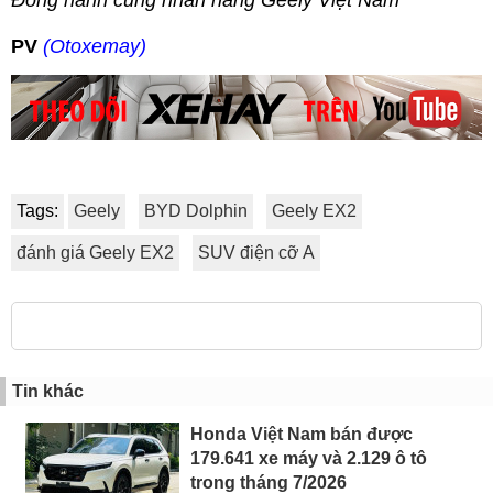
PV
(Otoxemay)
Tags:
Geely
BYD Dolphin
Geely EX2
đánh giá Geely EX2
SUV điện cỡ A
Tin khác
Honda Việt Nam bán được
179.641 xe máy và 2.129 ô tô
trong tháng 7/2026