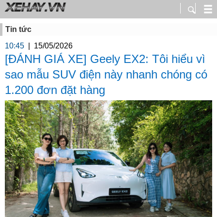
Tin tức
10:45
|
15/05/2026
[ĐÁNH GIÁ XE] Geely EX2: Tôi hiểu vì
sao mẫu SUV điện này nhanh chóng có
1.200 đơn đặt hàng