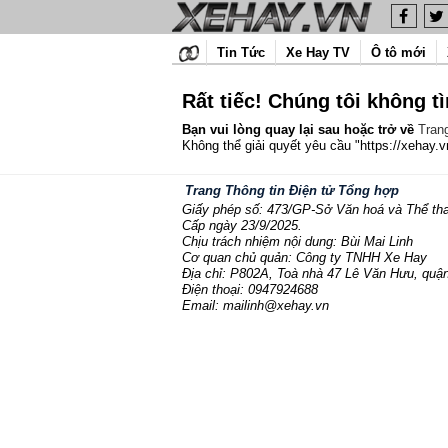
Tin Tức
Xe Hay TV
Ô tô mới
Rất tiếc! Chúng tôi không t
Bạn vui lòng quay lại sau hoặc trở về
Tran
Không thể giải quyết yêu cầu "https://xehay.v
Trang Thông tin Điện tử Tổng hợp
Giấy phép số: 473/GP-Sở Văn hoá và Thể th
Cấp ngày 23/9/2025.
Chịu trách nhiệm nội dung: Bùi Mai Linh
Cơ quan chủ quản: Công ty TNHH Xe Hay
Địa chỉ: P802A, Toà nhà 47 Lê Văn Hưu, quận
Điện thoại: 0947924688
Email: mailinh@xehay.vn