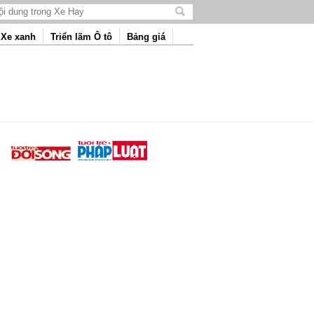
Tìm
kiếm
Xe xanh
Triển lãm Ô tô
Bảng giá
nội
dung