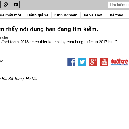
Xe máy mới
Đánh giá xe
Kinh nghiệm
Xe và Thợ
Thể thao
ìm thấy nội dung bạn đang tìm kiếm.
g chủ
n/ford-focus-2018-se-co-thiet-ke-moi-lay-cam-hung-tu-fiesta-2017.html".
ao.
 Hai Bà Trưng, Hà Nội