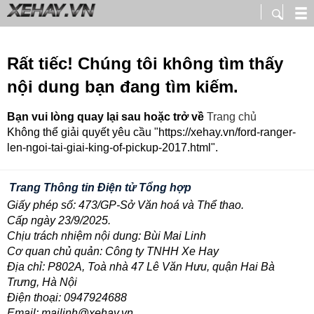
Rất tiếc! Chúng tôi không tìm thấy
nội dung bạn đang tìm kiếm.
Bạn vui lòng quay lại sau hoặc trở về
Trang chủ
Không thể giải quyết yêu cầu "https://xehay.vn/ford-ranger-
len-ngoi-tai-giai-king-of-pickup-2017.html".
Trang Thông tin Điện tử Tổng hợp
Giấy phép số: 473/GP-Sở Văn hoá và Thể thao.
Cấp ngày 23/9/2025.
Chịu trách nhiệm nội dung: Bùi Mai Linh
Cơ quan chủ quản: Công ty TNHH Xe Hay
Địa chỉ: P802A, Toà nhà 47 Lê Văn Hưu, quận Hai Bà
Trưng, Hà Nội
Điện thoại: 0947924688
Email: mailinh@xehay.vn