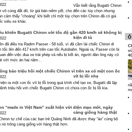
2022
Vẫn biết rằng Bugatti Chiron
r vô cùng đắt đỏ, từ giá bán niêm yết, cho đến các tùy chọn nhưng
n cảm thấy "choáng" khi biết chỉ một tùy chọn trên Chiron đã có giá
c siêu xe khác.
ều khiển Bugatti Chiron với tốc độ gần 420 km/h sẽ không bị
Ô
kiện đi tù
2022
ên đã điều tra Radim Passer - 58 tuổi, vì đã cầm lái chiếc Chiron di
Ch
 tốc lên đến 417 km/h trên cao tốc Autobahn. Ngoài ra, Passer còn bị
v
 quan đến việc đua xe trái phép và nếu bị kết án, người đàn ông này có
4
ặt với mức án hai năm...
hông báo triệu hồi một chiếc Chiron vì trên xe có một con ốc
vít bị lỗi nhẹ
2022
iện ra một con ốc vít bị lỗi trong quá trình chế tạo xe, Bugatti đã lập
nằ
ệnh triệu hồi với chiếc Bugatti Chiron có chứa con ốc bị lỗi kia.
mụ
on “made in Việt Nam” xuất hiện với diện mạo mới, ngày
càng giống hàng thật
2022
Chiron tự chế của các bạn trẻ Quảng Ninh đã được thay “áo” cùng bộ
nó trông càng giống với hàng thật hơn.