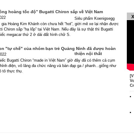
ông hoàng tốc độ” Bugatti Chiron sắp về Việt Nam
X
2022
Siêu phẩm Koenigsegg
 gia Hoàng Kim Khánh còn chưa hết “hot”, giới mê xe lại nhận được
ti Chiron sắp “hạ lốp” tại Việt Nam. Nếu đây là sự thật thì Bugatti
hiếc megacar thứ 2 ở dải đất hình chữ S.
ron "tự chế" của nhóm bạn trẻ Quảng Ninh đã được hoàn
thiện nội thất
2022
hiếc Bugatti Chiron “made in Việt Nam” giờ đây đã có thêm cả cụm
hỉnh điện, vô lăng đa chức năng và bàn đạp ga / phanh...giống như
ô tô thực thụ.
[V
Vo
Cr