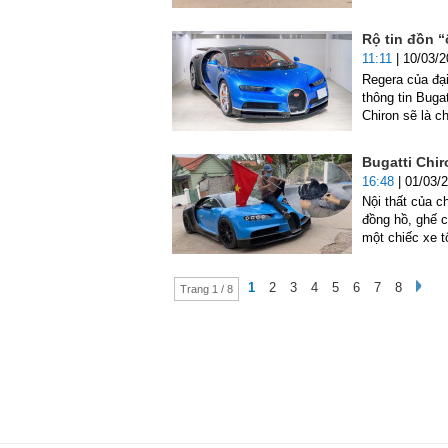
Rộ tin đồn “
11:11
| 10/03/
Regera của đại
thông tin Bugat
Chiron sẽ là c
Bugatti Chi
16:48
| 01/03/
Nội thất của c
đồng hồ, ghế c
một chiếc xe t
1
2
3
4
5
6
7
8
Trang 1 / 8