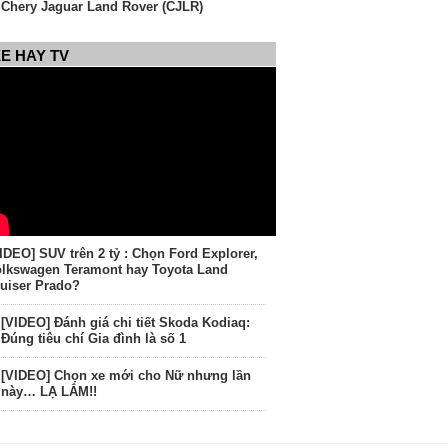
Chery Jaguar Land Rover (CJLR)
E HAY TV
IDEO] SUV trên 2 tỷ : Chọn Ford Explorer,
lkswagen Teramont hay Toyota Land
uiser Prado?
[VIDEO] Đánh giá chi tiết Skoda Kodiaq:
Đúng tiêu chí Gia đình là số 1
[VIDEO] Chọn xe mới cho Nữ nhưng lần
này… LẠ LẮM!!