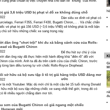
h cũng phải chuẩn bị việc chuyển nhà cho dàn xe "khủng" của mình.
hi
trị giá 3,6 triệu USD bị phạt vì đỗ xe không đúng chỗ
2022
Dàn siêu xe dính vé phạt có
rcielago, Ferrari F355, Ferrari F430, Bugatti Chiron,… . Và chắc chắn
iếc vé phạt trị giá 156 USD (~3,6 triệu VNĐ) sẽ không phải là mối bận
 chủ sở hữu những chiếc xe sang trọng này.
i đàn ông "chơi trội" khi đu xà bằng cánh cửa của Rolls-
ead và Bugatti Chiron
2022
Để thu hút sự chú ý của
K
ời đàn ông này đã thực hiện một hành động khá "điên rồ" đối với
Chiron của mình. Anh ta đã đu trên cánh cửa của chiếc Chiron, trước
G
g từng làm điều tương tự với chiếc Rolls-Royce Drophead.
M
ổi sở hữu cả bộ sưu tập ô tô trị giá hàng triệu USD đáng mơ
ước
2022
 là một Youtuber. Mặc dù mới chỉ là một cậu bé 15 tuổi nhưng Donald
hữu một bộ sưu tập những chiếc xe sang nhất thế giới, trong đó có
nă
 có lẽ nhiều người chẳng dám mơ tới.
đ
u sơn của Bugatti Chiron có giá ngang một chiếc
 Huracan mới