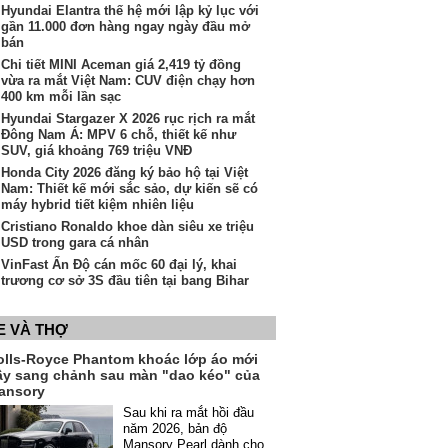
Hyundai Elantra thế hệ mới lập kỷ lục với
gần 11.000 đơn hàng ngay ngày đầu mở
bán
Chi tiết MINI Aceman giá 2,419 tỷ đồng
vừa ra mắt Việt Nam: CUV điện chạy hơn
400 km mỗi lần sạc
Hyundai Stargazer X 2026 rục rịch ra mắt
Đông Nam Á: MPV 6 chỗ, thiết kế như
SUV, giá khoảng 769 triệu VNĐ
Honda City 2026 đăng ký bảo hộ tại Việt
Nam: Thiết kế mới sắc sảo, dự kiến sẽ có
máy hybrid tiết kiệm nhiên liệu
Cristiano Ronaldo khoe dàn siêu xe triệu
USD trong gara cá nhân
VinFast Ấn Độ cán mốc 60 đại lý, khai
trương cơ sở 3S đầu tiên tại bang Bihar
E VÀ THỢ
olls-Royce Phantom khoác lớp áo mới
ầy sang chảnh sau màn "dao kéo" của
ansory
Sau khi ra mắt hồi đầu
năm 2026, bản độ
Mansory Pearl dành cho