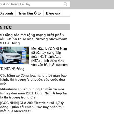
Tìm
kiếm
Xe xanh
Triển lãm Ô tô
Bảng giá
nội
dung
IN TỨC
YD tăng tốc mở rộng mạng lưới phân
hối: Chính thức khai trương showroom
YD Hà Đông
Mới đây, BYD Việt Nam
đã bắt tay cùng Tập
đoàn Hà Thành Auto
(HTA) chính thức đưa
vào vận hành Showroom
YD HTA Hà Đông.
Các hãng xe đồng loạt nâng thời gian bảo
hành, thị trường Việt bước vào cuộc đua
mới
Mitsubishi chuẩn bị tung 13 mẫu xe mới
từ nay đến năm 2031: Đông Nam Á tiếp tục
là thị trường trọng điểm
[GÓC NHÌN] CLA 200 Electric dưới 1,7 tỷ
đồng: Quân cờ chiến lược hay phép thử
mới của Mercedes?