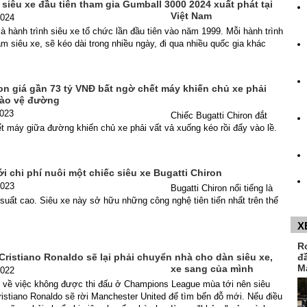
siêu xe đầu tiên tham gia Gumball 3000 2024 xuất phát tại
Việt Nam
2024
à hành trình siêu xe tổ chức lần đầu tiên vào năm 1999. Mỗi hành trình
ăm siêu xe, sẽ kéo dài trong nhiều ngày, đi qua nhiều quốc gia khác
on giá gần 73 tỷ VNĐ bất ngờ chết máy khiến chủ xe phải
vào vệ đường
2023
Chiếc Bugatti Chiron đắt
t máy giữa đường khiến chủ xe phải vất vả xuống kéo rồi đẩy vào lề.
i chi phí nuôi một chiếc siêu xe Bugatti Chiron
2023
Bugatti Chiron nổi tiếng là
u suất cao. Siêu xe này sở hữu những công nghệ tiên tiến nhất trên thế
X
R
Cristiano Ronaldo sẽ lại phải chuyển nhà cho dàn siêu xe,
đ
M
xe sang của mình
2022
g về việc không được thi đấu ở Champions League mùa tới nên siêu
istiano Ronaldo sẽ rời Manchester United để tìm bến đỗ mới. Nếu điều