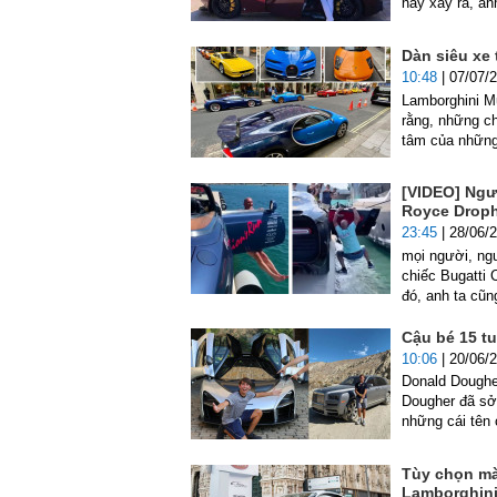
này xảy ra, an
Dàn siêu xe 
10:48
| 07/07/
Lamborghini Mu
rằng, những ch
tâm của những
[VIDEO] Ngườ
Royce Droph
23:45
| 28/06/
mọi người, ngư
chiếc Bugatti 
đó, anh ta cũn
Cậu bé 15 tu
10:06
| 20/06/
Donald Dougher
Dougher đã sở 
những cái tên
Tùy chọn mà
Lamborghini