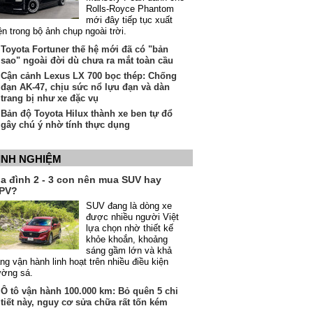
Rolls-Royce Phantom
mới đây tiếp tục xuất
ện trong bộ ảnh chụp ngoài trời.
Toyota Fortuner thế hệ mới đã có "bản
sao" ngoài đời dù chưa ra mắt toàn cầu
Cận cảnh Lexus LX 700 bọc thép: Chống
đạn AK-47, chịu sức nổ lựu đạn và dàn
trang bị như xe đặc vụ
Bản độ Toyota Hilux thành xe ben tự đổ
gây chú ý nhờ tính thực dụng
INH NGHIỆM
ia đình 2 - 3 con nên mua SUV hay
PV?
SUV đang là dòng xe
được nhiều người Việt
lựa chọn nhờ thiết kế
khỏe khoắn, khoảng
sáng gầm lớn và khả
ng vận hành linh hoạt trên nhiều điều kiện
ường sá.
Ô tô vận hành 100.000 km: Bỏ quên 5 chi
tiết này, nguy cơ sửa chữa rất tốn kém