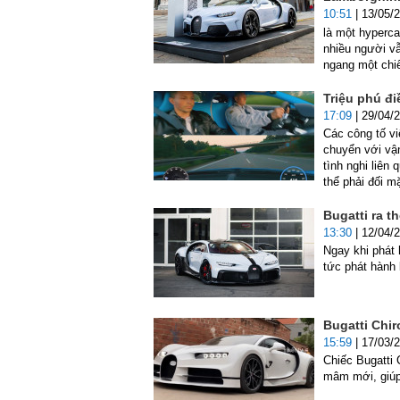
10:51
| 13/05/
là một hyperca
nhiều người vẫ
ngang một chiế
Triệu phú đi
17:09
| 29/04/
Các công tố vi
chuyển với vận
tình nghi liên
thể phải đối m
Bugatti ra t
13:30
| 12/04/
Ngay khi phát h
tức phát hành l
Bugatti Chir
15:59
| 17/03/
Chiếc Bugatti 
mâm mới, giúp 