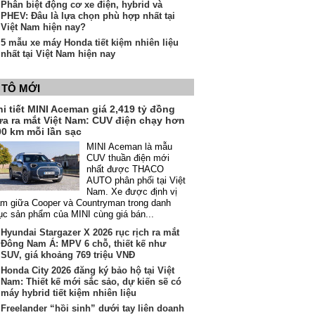
Phân biệt động cơ xe điện, hybrid và
PHEV: Đâu là lựa chọn phù hợp nhất tại
Việt Nam hiện nay?
5 mẫu xe máy Honda tiết kiệm nhiên liệu
nhất tại Việt Nam hiện nay
 TÔ MỚI
i tiết MINI Aceman giá 2,419 tỷ đồng
ừa ra mắt Việt Nam: CUV điện chạy hơn
00 km mỗi lần sạc
MINI Aceman là mẫu
CUV thuần điện mới
nhất được THACO
AUTO phân phối tại Việt
Nam. Xe được định vị
m giữa Cooper và Countryman trong danh
c sản phẩm của MINI cùng giá bán...
Hyundai Stargazer X 2026 rục rịch ra mắt
Đông Nam Á: MPV 6 chỗ, thiết kế như
SUV, giá khoảng 769 triệu VNĐ
Honda City 2026 đăng ký bảo hộ tại Việt
Nam: Thiết kế mới sắc sảo, dự kiến sẽ có
máy hybrid tiết kiệm nhiên liệu
Freelander “hồi sinh” dưới tay liên doanh