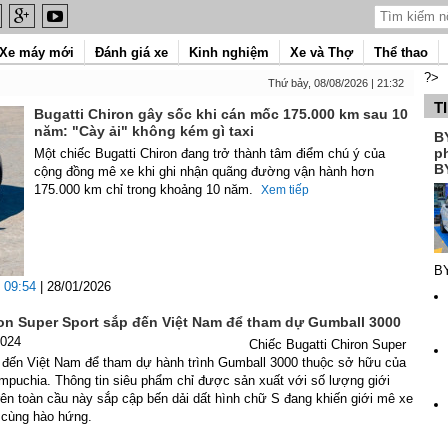
Xe máy mới
Đánh giá xe
Kinh nghiệm
Xe và Thợ
Thể thao
?>
Thứ bảy, 08/08/2026 | 21:32
T
Bugatti Chiron gây sốc khi cán mốc 175.000 km sau 10
năm: "Cày ải" không kém gì taxi
B
p
Một chiếc Bugatti Chiron đang trở thành tâm điểm chú ý của
B
cộng đồng mê xe khi ghi nhận quãng đường vận hành hơn
175.000 km chỉ trong khoảng 10 năm.
Xem tiếp
B
09:54
| 28/01/2026
ron Super Sport sắp đến Việt Nam để tham dự Gumball 3000
2024
Chiếc Bugatti Chiron Super
ị đến Việt Nam để tham dự hành trình Gumball 3000 thuộc sở hữu của
mpuchia. Thông tin siêu phẩm chỉ được sản xuất với số lượng giới
rên toàn cầu này sắp cập bến dải dất hình chữ S đang khiến giới mê xe
 cùng hào hứng.