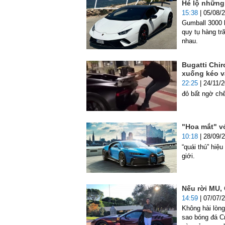
Hé lộ những 
15:38
| 05/08/
Gumball 3000 l
quy tụ hàng tr
nhau.
Bugatti Chir
xuống kéo 
22:25
| 24/11/
đỏ bất ngờ chế
"Hoa mắt" vớ
10:18
| 28/09/
“quái thú” hiệ
giới.
Nếu rời MU, 
14:59
| 07/07/
Không hài lòn
sao bóng đá Cr