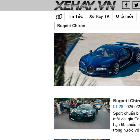
Tin Tức
Xe Hay TV
Ô tô mới
Bugatti Chiron
Bugatti Chi
01:28
| 02/09/
Sport chuẩn b
một đại gia Ca
hạn 60 chiếc t
trong nước vô