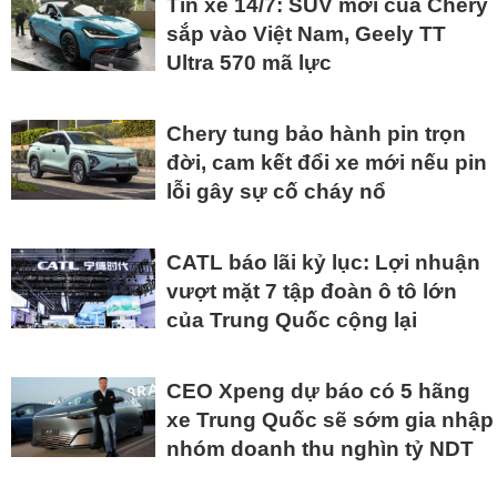
Tin xe 14/7: SUV mới của Chery
sắp vào Việt Nam, Geely TT
Ultra 570 mã lực
Chery tung bảo hành pin trọn
đời, cam kết đổi xe mới nếu pin
lỗi gây sự cố cháy nổ
CATL báo lãi kỷ lục: Lợi nhuận
vượt mặt 7 tập đoàn ô tô lớn
của Trung Quốc cộng lại
CEO Xpeng dự báo có 5 hãng
xe Trung Quốc sẽ sớm gia nhập
nhóm doanh thu nghìn tỷ NDT