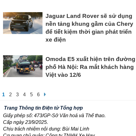
Jaguar Land Rover sẽ sử dụng
nền tảng khung gầm của Chery
để tiết kiệm thời gian phát triển
xe điện
Omoda E5 xuất hiện trên đường
phố Hà Nội: Ra mắt khách hàng
Việt vào 12/6
1
2
3
4
5
6
Trang Thông tin Điện tử Tổng hợp
Giấy phép số: 473/GP-Sở Văn hoá và Thể thao.
Cấp ngày 23/9/2025.
Chịu trách nhiệm nội dung: Bùi Mai Linh
Cơ quan chủ quản: Công ty TNHH Xe Hay