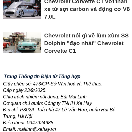
Chevrolet Corvette C1 với thân
xe từ sợi carbon và động cơ V8
7.0L
Chevrolet nói gì về lùm xùm SS
Dolphin "đạo nhái" Chevrolet
Corvette C1
Trang Thông tin Điện tử Tổng hợp
Giấy phép số: 473/GP-Sở Văn hoá và Thể thao.
Cấp ngày 23/9/2025.
Chịu trách nhiệm nội dung: Bùi Mai Linh
Cơ quan chủ quản: Công ty TNHH Xe Hay
Địa chỉ: P802A, Toà nhà 47 Lê Văn Hưu, quận Hai Bà
Trưng, Hà Nội
Điện thoại: 0947924688
Email: mailinh@xehay.vn