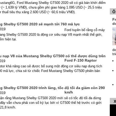
 Mustang6G, Ford Mustang Shelby GT500 2020 sẽ có giá bán khởi điểm
(~ 1,639 tỷ VNĐ), chưa gồm phí giao hàng 1.095 USD (~ 25,5 triệu
Ô
thuế tiêu thụ xăng 2.600 USD (~ 60,6 triệu VNĐ).
Fr
d
g Shelby GT500 2020 sẽ mạnh tới 760 mã lực
2019
Ford tuyên bố rằng cỗ máy
tang Shelby GT500 2020 là động cơ siêu nạp V8 mạnh nhất thế giới,
iểm hiện tại.
do
tr
u nạp V8 của Mustang Shelby GT500 có thể được dùng trên
Ford F-150 Raptor
2019
ptor khả năng cao sẽ được bổ sung một động cơ siêu nạp dung tích
00 mã lực, chia sẻ từ chiếc Ford Mustang Shelby GT500 phiên bản
 Shelby GT500 2020 trình làng, tốc độ tối đa giảm còn 290
km/h
2019
hận rằng Mustang Shelby GT500 2020 mới sẽ có tốc độ tối đa dừng
X
đây vẫn chưa phải con số kỷ lục bởi vì GT500 thế hệ trước có giới
321,8 km/h.