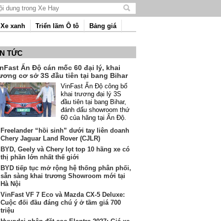
Tìm
kiếm
Xe xanh
Triển lãm Ô tô
Bảng giá
nội
dung
IN TỨC
nFast Ấn Độ cán mốc 60 đại lý, khai
ương cơ sở 3S đầu tiên tại bang Bihar
VinFast Ấn Độ công bố
khai trương đại lý 3S
đầu tiên tại bang Bihar,
đánh dấu showroom thứ
60 của hãng tại Ấn Độ.
Freelander “hồi sinh” dưới tay liên doanh
Chery Jaguar Land Rover (CJLR)
BYD, Geely và Chery lọt top 10 hãng xe có
thị phần lớn nhất thế giới
BYD tiếp tục mở rộng hệ thống phân phối,
sẵn sàng khai trương Showroom mới tại
Hà Nội
VinFast VF 7 Eco và Mazda CX-5 Deluxe:
Cuộc đối đầu đáng chú ý ở tầm giá 700
triệu