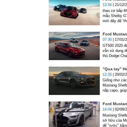
13:56
| 21/12/
thao cơ bắp Mỹ
mẫu Shelby GT5
mới đây đã “thi
Ford Mustang
07:30
| 17/01/
GT500 2020 đã 
vẫn sử dụng độ
thủ Dodge Cha
“Qua tay” H
12:35
| 20/02/
Giống như các
Mustang Shelb
nắp capo, giúp
Ford Mustang
14:04
| 02/09/
Mustang Shelb
sở hữu của Mus
để "rước" bằn