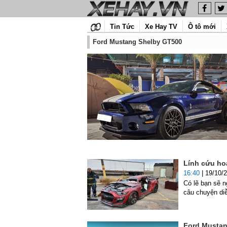
Tin Tức
Xe Hay TV
Ô tô mới
Ford Mustang Shelby GT500
Lính cứu ho
16:40
| 19/10/
Có lẽ bạn sẽ n
câu chuyện di
Ford Mustan