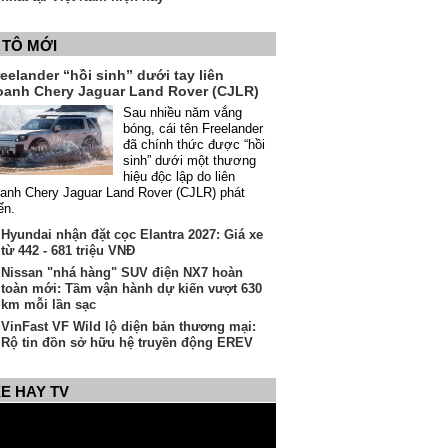
 TÔ MỚI
eelander “hồi sinh” dưới tay liên
oanh Chery Jaguar Land Rover (CJLR)
Sau nhiều năm vắng
bóng, cái tên Freelander
đã chính thức được “hồi
sinh” dưới một thương
hiệu độc lập do liên
anh Chery Jaguar Land Rover (CJLR) phát
iển.
Hyundai nhận đặt cọc Elantra 2027: Giá xe
từ 442 - 681 triệu VNĐ
Nissan "nhá hàng" SUV điện NX7 hoàn
toàn mới: Tầm vận hành dự kiến vượt 630
km mỗi lần sạc
VinFast VF Wild lộ diện bản thương mại:
Rộ tin đồn sở hữu hệ truyền động EREV
E HAY TV