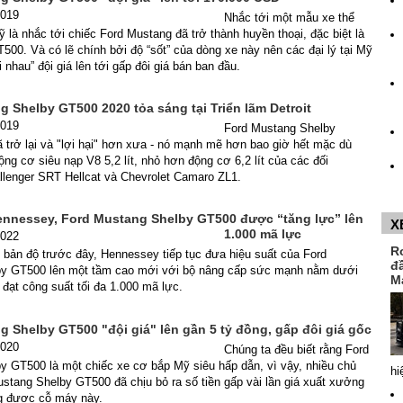
2019
Nhắc tới một mẫu xe thể
 là nhắc tới chiếc Ford Mustang đã trở thành huyền thoại, đặc biệt là
00. Và có lẽ chính bởi độ “sốt” của dòng xe này nên các đại lý tại Mỹ
 nhau” đội giá lên tới gấp đôi giá bán ban đầu.
 Shelby GT500 2020 tỏa sáng tại Triển lãm Detroit
2019
Ford Mustang Shelby
trở lại và "lợi hại" hơn xưa - nó mạnh mẽ hơn bao giờ hết mặc dù
ng cơ siêu nạp V8 5,2 lít, nhỏ hơn động cơ 6,2 lít của các đối
llenger SRT Hellcat và Chevrolet Camaro ZL1.
ennessey, Ford Mustang Shelby GT500 được “tăng lực” lên
X
1.000 mã lực
2022
R
 bản độ trước đây, Hennessey tiếp tục đưa hiệu suất của Ford
đ
y GT500 lên một tầm cao mới với bộ nâng cấp sức mạnh nằm dưới
M
 đạt công suất tối đa 1.000 mã lực.
 Shelby GT500 "đội giá" lên gần 5 tỷ đồng, gấp đôi giá gốc
2020
Chúng ta đều biết rằng Ford
y GT500 là một chiếc xe cơ bắp Mỹ siêu hấp dẫn, vì vậy, nhiều chủ
hi
tang Shelby GT500 đã chịu bỏ ra số tiền gấp vài lần giá xuất xưởng
g được cỗ máy này.