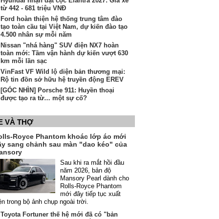
Hyundai nhận đặt cọc Elantra 2027: Giá xe
từ 442 - 681 triệu VNĐ
Ford hoàn thiện hệ thống trung tâm đào
tạo toàn cầu tại Việt Nam, dự kiến đào tạo
4.500 nhân sự mỗi năm
Nissan "nhá hàng" SUV điện NX7 hoàn
toàn mới: Tầm vận hành dự kiến vượt 630
km mỗi lần sạc
VinFast VF Wild lộ diện bản thương mại:
Rộ tin đồn sở hữu hệ truyền động EREV
[GÓC NHÌN] Porsche 911: Huyền thoại
được tạo ra từ… một sự cố?
E VÀ THỢ
olls-Royce Phantom khoác lớp áo mới
ầy sang chảnh sau màn "dao kéo" của
ansory
Sau khi ra mắt hồi đầu
năm 2026, bản độ
Mansory Pearl dành cho
Rolls-Royce Phantom
mới đây tiếp tục xuất
ện trong bộ ảnh chụp ngoài trời.
Toyota Fortuner thế hệ mới đã có "bản