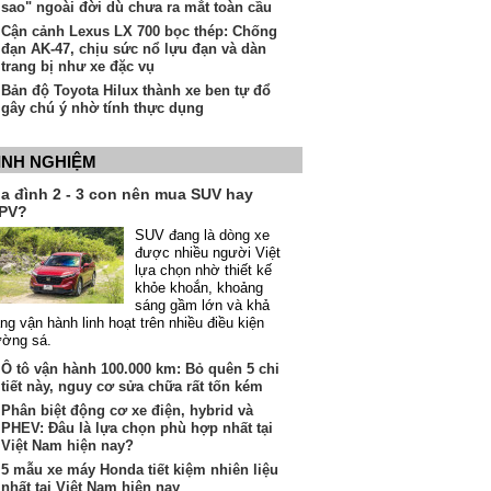
sao" ngoài đời dù chưa ra mắt toàn cầu
Cận cảnh Lexus LX 700 bọc thép: Chống
đạn AK-47, chịu sức nổ lựu đạn và dàn
trang bị như xe đặc vụ
Bản độ Toyota Hilux thành xe ben tự đổ
gây chú ý nhờ tính thực dụng
INH NGHIỆM
ia đình 2 - 3 con nên mua SUV hay
PV?
SUV đang là dòng xe
được nhiều người Việt
lựa chọn nhờ thiết kế
khỏe khoắn, khoảng
sáng gầm lớn và khả
ng vận hành linh hoạt trên nhiều điều kiện
ường sá.
Ô tô vận hành 100.000 km: Bỏ quên 5 chi
tiết này, nguy cơ sửa chữa rất tốn kém
Phân biệt động cơ xe điện, hybrid và
PHEV: Đâu là lựa chọn phù hợp nhất tại
Việt Nam hiện nay?
5 mẫu xe máy Honda tiết kiệm nhiên liệu
nhất tại Việt Nam hiện nay