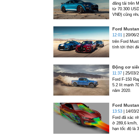
đăng tải trên
từ 70.300 USD 
VNĐ) cũng như 
Ford Mustan
12:01
| 20/06/
trên Ford Mus
tính tới thời đ
Động cơ siê
11:37
| 25/03/
Ford F-150 Ra
5.2 lít mạnh 7
năm 2020.
Ford Mustang
13:53
| 14/03/
Ford đã xác n
ở 289,6 km/h, 
hạn tốc độ là 