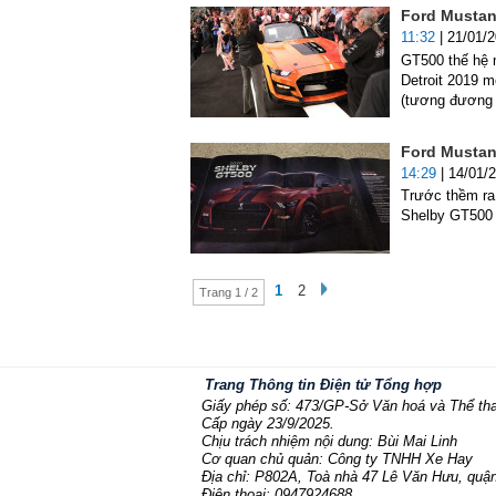
Ford Mustan
11:32
| 21/01/
GT500 thế hệ m
Detroit 2019 m
(tương đương 
Ford Mustan
14:29
| 14/01/
Trước thềm ra
Shelby GT500 2
1
2
Trang 1 / 2
Trang Thông tin Điện tử Tổng hợp
Giấy phép số: 473/GP-Sở Văn hoá và Thể th
Cấp ngày 23/9/2025.
Chịu trách nhiệm nội dung: Bùi Mai Linh
Cơ quan chủ quản: Công ty TNHH Xe Hay
Địa chỉ: P802A, Toà nhà 47 Lê Văn Hưu, quận
Điện thoại: 0947924688