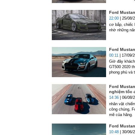
Ford Mustang
22:00
| 25/08/
cơ bắp, chiếc
nhờ những nân
Ford Mustan
00:11
| 17/09/
Giờ đây khách
GT500 2020 the
phong phú và t
Ford Mustan
nghiệm tốc đ
14:36
| 06/08/
nhân vật chiếm
công chúng, Fo
mẽ của hãng.
Ford Mustan
10:48
| 30/06/