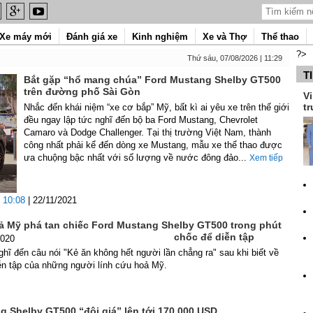
Xe máy mới
Đánh giá xe
Kinh nghiệm
Xe và Thợ
Thể thao
?>
Thứ sáu, 07/08/2026 | 11:29
T
Bắt gặp “hổ mang chúa” Ford Mustang Shelby GT500
trên đường phố Sài Gòn
Vi
tr
Nhắc đến khái niệm “xe cơ bắp” Mỹ, bất kì ai yêu xe trên thế giới
đều ngay lập tức nghĩ đến bộ ba Ford Mustang, Chevrolet
Camaro và Dodge Challenger. Tại thị trường Việt Nam, thành
công nhất phải kể đến dòng xe Mustang, mẫu xe thể thao được
ưa chuộng bậc nhất với số lượng về nước đông đảo...
Xem tiếp
10:08
| 22/11/2021
ả Mỹ phá tan chiếc Ford Mustang Shelby GT500 trong phút
chốc để diễn tập
2020
ghĩ đến câu nói "Kẻ ăn không hết người lần chẳng ra" sau khi biết về
ễn tập của những người lính cứu hoả Mỹ.
g Shelby GT500 “đội giá” lên tới 170.000 USD