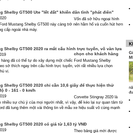
 Shelby GT500 Ute "lết đất" khiến dân tình "phát điên"
2020
Vốn đã sở hữu ngoại hình
 Ford Mustang Shelby GT500 này càng trở nên hầm hố và cuốn hút hơn
g cấp ngoài nhà máy.
K
g Shelby GT500 2020 ra mắt cấu hình trực tuyến, vô vàn lựa
G
chọn cho khách hàng
2019
M
 hàng đã có thể tự do xây dựng một chiếc Ford Mustang Shelby
o sở thích ngay trên cấu hình trực tuyến, với rất nhiều lựa chọn
hú vị.
g Shelby GT500 2020 chỉ cần 10,6 giây để thực hiện thử
nă
ộ 0 - 161 - 0 km/h
đ
2019
Corvette Stingray 2020 là
 nhiều sự chú ý của mọi người nhất, vì vậy, để kéo lại sự quan tâm từ
rd đã tung thêm một vài thông tin về mẫu xe hiệu suất vô cùng mạnh
g Shelby GT500 2020 có giá từ 1,63 tỷ VNĐ
2019
Theo bảng giá mới được