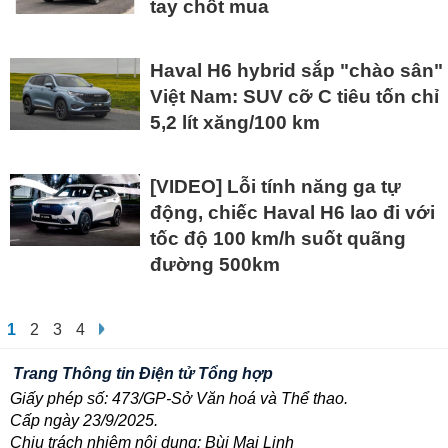
tay chốt mua
Haval H6 hybrid sắp "chào sân"
Việt Nam: SUV cỡ C tiêu tốn chỉ
5,2 lít xăng/100 km
[VIDEO] Lỗi tính năng ga tự
động, chiếc Haval H6 lao đi với
tốc độ 100 km/h suốt quãng
đường 500km
1
2
3
4
Trang Thông tin Điện tử Tổng hợp
Giấy phép số: 473/GP-Sở Văn hoá và Thể thao.
Cấp ngày 23/9/2025.
Chịu trách nhiệm nội dung: Bùi Mai Linh