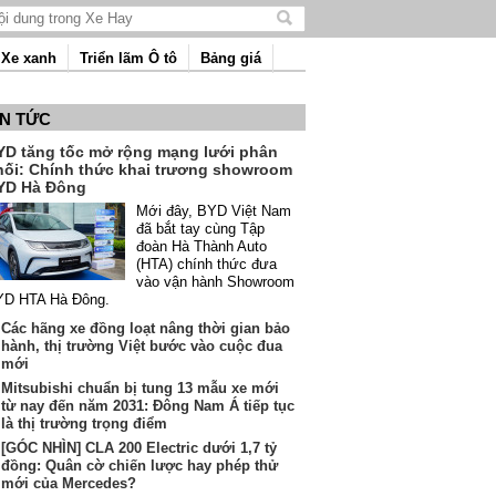
Tìm
kiếm
Xe xanh
Triển lãm Ô tô
Bảng giá
nội
dung
IN TỨC
YD tăng tốc mở rộng mạng lưới phân
hối: Chính thức khai trương showroom
YD Hà Đông
Mới đây, BYD Việt Nam
đã bắt tay cùng Tập
đoàn Hà Thành Auto
(HTA) chính thức đưa
vào vận hành Showroom
YD HTA Hà Đông.
Các hãng xe đồng loạt nâng thời gian bảo
hành, thị trường Việt bước vào cuộc đua
mới
Mitsubishi chuẩn bị tung 13 mẫu xe mới
từ nay đến năm 2031: Đông Nam Á tiếp tục
là thị trường trọng điểm
[GÓC NHÌN] CLA 200 Electric dưới 1,7 tỷ
đồng: Quân cờ chiến lược hay phép thử
mới của Mercedes?