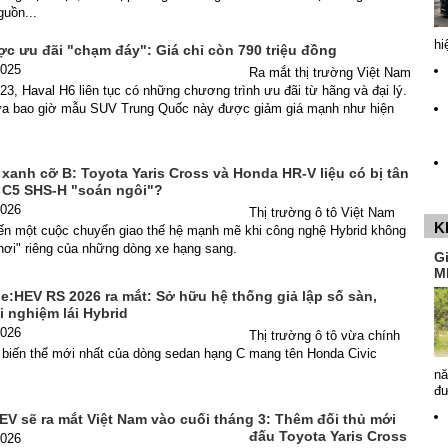
guồn...
hi
ợc ưu đãi "chạm đáy": Giá chỉ còn 790 triệu đồng
2025
Ra mắt thị trường Việt Nam
23, Haval H6 liên tục có những chương trình ưu đãi từ hãng và đại lý.
ưa bao giờ mẫu SUV Trung Quốc này được giảm giá mạnh như hiện
 xanh cỡ B: Toyota Yaris Cross và Honda HR-V liệu có bị tân
C5 SHS-H "soán ngôi"?
2026
Thị trường ô tô Việt Nam
K
ến một cuộc chuyển giao thế hệ mạnh mẽ khi công nghệ Hybrid không
chơi" riêng của những dòng xe hạng sang.
G
M
e:HEV RS 2026 ra mắt: Sở hữu hệ thống giả lập số sàn,
i nghiệm lái Hybrid
2026
Thị trường ô tô vừa chính
 biến thể mới nhất của dòng sedan hạng C mang tên Honda Civic
nă
đ
V sẽ ra mắt Việt Nam vào cuối tháng 3: Thêm đối thủ mới
đấu Toyota Yaris Cross
2026