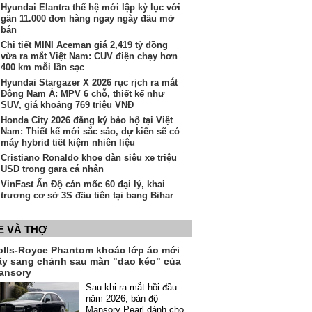
Hyundai Elantra thế hệ mới lập kỷ lục với
gần 11.000 đơn hàng ngay ngày đầu mở
bán
Chi tiết MINI Aceman giá 2,419 tỷ đồng
vừa ra mắt Việt Nam: CUV điện chạy hơn
400 km mỗi lần sạc
Hyundai Stargazer X 2026 rục rịch ra mắt
Đông Nam Á: MPV 6 chỗ, thiết kế như
SUV, giá khoảng 769 triệu VNĐ
Honda City 2026 đăng ký bảo hộ tại Việt
Nam: Thiết kế mới sắc sảo, dự kiến sẽ có
máy hybrid tiết kiệm nhiên liệu
Cristiano Ronaldo khoe dàn siêu xe triệu
USD trong gara cá nhân
VinFast Ấn Độ cán mốc 60 đại lý, khai
trương cơ sở 3S đầu tiên tại bang Bihar
E VÀ THỢ
olls-Royce Phantom khoác lớp áo mới
ầy sang chảnh sau màn "dao kéo" của
ansory
Sau khi ra mắt hồi đầu
năm 2026, bản độ
Mansory Pearl dành cho