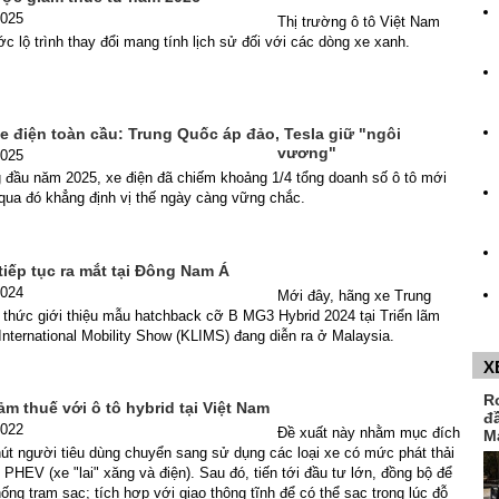
2025
Thị trường ô tô Việt Nam
c lộ trình thay đổi mang tính lịch sử đối với các dòng xe xanh.
e điện toàn cầu: Trung Quốc áp đảo, Tesla giữ "ngôi
vương"
2025
g đầu năm 2025, xe điện đã chiếm khoảng 1/4 tổng doanh số ô tô mới
 qua đó khẳng định vị thế ngày càng vững chắc.
iếp tục ra mắt tại Đông Nam Á
2024
Mới đây, hãng xe Trung
 thức giới thiệu mẫu hatchback cỡ B MG3 Hybrid 2024 tại Triển lãm
nternational Mobility Show (KLIMS) đang diễn ra ở Malaysia.
X
R
ảm thuế với ô tô hybrid tại Việt Nam
đ
2022
Đề xuất này nhằm mục đích
M
hút người tiêu dùng chuyển sang sử dụng các loại xe có mức phát thải
PHEV (xe "lai" xăng và điện). Sau đó, tiến tới đầu tư lớn, đồng bộ để
thống trạm sạc; tích hợp với giao thông tĩnh để có thể sạc trong lúc đỗ