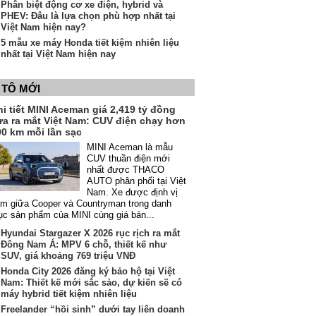
Phân biệt động cơ xe điện, hybrid và
PHEV: Đâu là lựa chọn phù hợp nhất tại
Việt Nam hiện nay?
5 mẫu xe máy Honda tiết kiệm nhiên liệu
nhất tại Việt Nam hiện nay
 TÔ MỚI
i tiết MINI Aceman giá 2,419 tỷ đồng
ừa ra mắt Việt Nam: CUV điện chạy hơn
00 km mỗi lần sạc
MINI Aceman là mẫu
CUV thuần điện mới
nhất được THACO
AUTO phân phối tại Việt
Nam. Xe được định vị
m giữa Cooper và Countryman trong danh
c sản phẩm của MINI cùng giá bán...
Hyundai Stargazer X 2026 rục rịch ra mắt
Đông Nam Á: MPV 6 chỗ, thiết kế như
SUV, giá khoảng 769 triệu VNĐ
Honda City 2026 đăng ký bảo hộ tại Việt
Nam: Thiết kế mới sắc sảo, dự kiến sẽ có
máy hybrid tiết kiệm nhiên liệu
Freelander “hồi sinh” dưới tay liên doanh