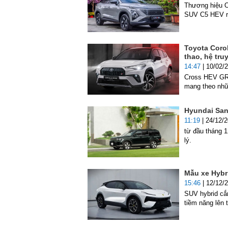
Thương hiệu O
SUV C5 HEV ra
Toyota Corol
thao, hệ tru
14:47
| 10/02/
Cross HEV GR 
mang theo nhữn
Hyundai Sant
11:19
| 24/12/
từ đầu tháng 
lý.
Mẫu xe Hybr
15:46
| 12/12/
SUV hybrid cắm
tiềm năng lên 