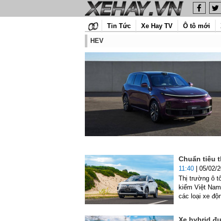
Tin Tức
Xe Hay TV
Ô tô mới
HEV
Chuẩn tiêu 
11:40
| 05/02/
Thị trường ô 
kiểm Việt Nam 
các loại xe độ
Xe hybrid đ