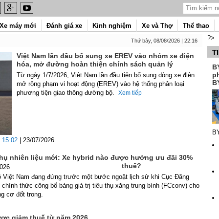
Xe máy mới
Đánh giá xe
Kinh nghiệm
Xe và Thợ
Thể thao
?>
Thứ bảy, 08/08/2026 | 22:16
T
Việt Nam lần đầu bổ sung xe EREV vào nhóm xe điện
hóa, mở đường hoàn thiện chính sách quản lý
B
p
Từ ngày 1/7/2026, Việt Nam lần đầu tiên bổ sung dòng xe điện
B
mở rộng phạm vi hoạt động (EREV) vào hệ thống phân loại
phương tiện giao thông đường bộ.
Xem tiếp
B
15:02
| 23/07/2026
thụ nhiên liệu mới: Xe hybrid nào được hưởng ưu đãi 30%
thuế?
2026
tô Việt Nam đang đứng trước một bước ngoặt lịch sử khi Cục Đăng
chính thức công bố bảng giá trị tiêu thụ xăng trung bình (FCconv) cho
ng cơ đốt trong.
ược giảm thuế từ năm 2026