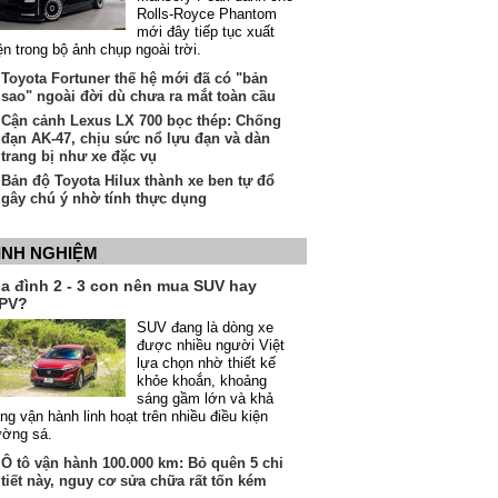
Rolls-Royce Phantom
mới đây tiếp tục xuất
ện trong bộ ảnh chụp ngoài trời.
Toyota Fortuner thế hệ mới đã có "bản
sao" ngoài đời dù chưa ra mắt toàn cầu
Cận cảnh Lexus LX 700 bọc thép: Chống
đạn AK-47, chịu sức nổ lựu đạn và dàn
trang bị như xe đặc vụ
Bản độ Toyota Hilux thành xe ben tự đổ
gây chú ý nhờ tính thực dụng
INH NGHIỆM
ia đình 2 - 3 con nên mua SUV hay
PV?
SUV đang là dòng xe
được nhiều người Việt
lựa chọn nhờ thiết kế
khỏe khoắn, khoảng
sáng gầm lớn và khả
ng vận hành linh hoạt trên nhiều điều kiện
ường sá.
Ô tô vận hành 100.000 km: Bỏ quên 5 chi
tiết này, nguy cơ sửa chữa rất tốn kém