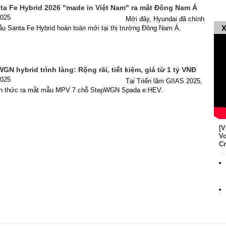
ta Fe Hybrid 2026 "made in Việt Nam" ra mắt Đông Nam Á
2025
Mới đây, Hyundai đã chính
X
ẫu Santa Fe Hybrid hoàn toàn mới tại thị trường Đông Nam Á.
N hybrid trình làng: Rộng rãi, tiết kiệm, giá từ 1 tỷ VNĐ
2025
Tại Triển lãm GIIAS 2025,
nh thức ra mắt mẫu MPV 7 chỗ StepWGN Spada e:HEV.
[V
Vo
Cr