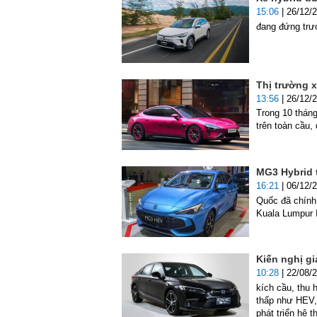
15:06
| 26/12/
đang đứng trướ
Thị trường x
13:56
| 26/12/
Trong 10 thán
trên toàn cầu,
MG3 Hybrid t
16:21
| 06/12/
Quốc đã chính
Kuala Lumpur I
Kiến nghị gi
10:28
| 22/08/
kích cầu, thu 
thấp như HEV, 
phát triển hệ 