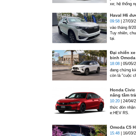
xe; hệ thống n
Haval H6 đư
09:58
| 27/03/
vào tháng 8/20
Tuy nhiên, ch
tại.
Đại chiến xe
binh Omoda 
18:08
| 05/05/
đang chứng ki
còn là "cuộc 
Honda Civic 
nâng tầm trả
10:20
| 24/04/
thức đón nhận
e:HEV RS.
Omoda C5 HE
15:48
| 16/03/