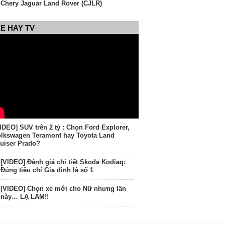
Chery Jaguar Land Rover (CJLR)
E HAY TV
IDEO] SUV trên 2 tỷ : Chọn Ford Explorer,
lkswagen Teramont hay Toyota Land
uiser Prado?
[VIDEO] Đánh giá chi tiết Skoda Kodiaq:
Đúng tiêu chí Gia đình là số 1
[VIDEO] Chọn xe mới cho Nữ nhưng lần
này… LẠ LẮM!!