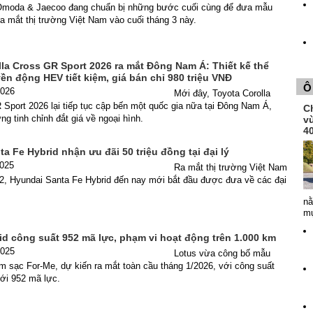
moda & Jaecoo đang chuẩn bị những bước cuối cùng để đưa mẫu
 mắt thị trường Việt Nam vào cuối tháng 3 này.
la Cross GR Sport 2026 ra mắt Đông Nam Á: Thiết kế thể
yền động HEV tiết kiệm, giá bán chỉ 980 triệu VNĐ
Ô
2026
Mới đây, Toyota Corolla
Sport 2026 lại tiếp tục cập bến một quốc gia nữa tại Đông Nam Á,
Ch
g tinh chỉnh đắt giá về ngoại hình.
v
4
a Fe Hybrid nhận ưu đãi 50 triệu đồng tại đại lý
2025
Ra mắt thị trường Việt Nam
12, Hyundai Santa Fe Hybrid đến nay mới bắt đầu được đưa về các đại
nằ
mụ
id công suất 952 mã lực, phạm vi hoạt động trên 1.000 km
2025
Lotus vừa công bố mẫu
 sạc For-Me, dự kiến ra mắt toàn cầu tháng 1/2026, với công suất
tới 952 mã lực.