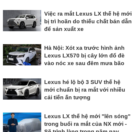
Việc ra mắt Lexus LX thế hệ mới
bị trì hoãn do thiếu chất bán dẫn
để sản xuất xe
Hà Nội: Xót xa trước hình ảnh
Lexus LX570 bị cây lớn đổ đè
vào nóc xe sau đêm mưa bão
Lexus hé lộ bộ 3 SUV thế hệ
mới chuẩn bị ra mắt với nhiều
cải tiến ấn tượng
Lexus LX thế hệ mới "lên sóng"
trong buổi ra mắt của NX mới -
Sẽ trình làng trong năm nay