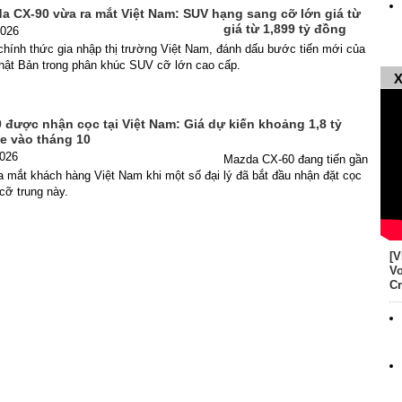
da CX-90 vừa ra mắt Việt Nam: SUV hạng sang cỡ lớn giá từ
giá từ 1,899 tỷ đồng
2026
hính thức gia nhập thị trường Việt Nam, đánh dấu bước tiến mới của
hật Bản trong phân khúc SUV cỡ lớn cao cấp.
X
 được nhận cọc tại Việt Nam: Giá dự kiến khoảng 1,8 tỷ
xe vào tháng 10
2026
Mazda CX-60 đang tiến gần
a mắt khách hàng Việt Nam khi một số đại lý đã bắt đầu nhận đặt cọc
cỡ trung này.
[V
Vo
Cr