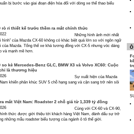
ẩn bị bước vào giai đoạn điện hóa đối với dòng xe thể thao biểu
rò rỉ thiết kế trước thềm ra mắt chính thức
2022
Những hình ảnh mới nhất
ại hình” của Mazda CX-60 không có khác biệt quá lớn so với ngôn ngữ
tại của Mazda. Tổng thể xe khá tương đồng với CX-5 nhưng vóc dáng
Ô
p và mạnh mẽ hơn.
F
k
 so kè Mercedes-Benz GLC, BMW X3 và Volvo XC60: Cuộc
tr
chỉ là thương hiệu
2026
Sự xuất hiện của Mazda
t Nam khiến phân khúc SUV 5 chỗ hạng sang và cận sang trở nên sôi
SU
a mắt Việt Nam: Roadster 2 chỗ giá từ 1,339 tỷ đồng
2026
Cùng với CX-60 và CX-90,
ính thức được giới thiệu tới khách hàng Việt Nam, đánh dấu sự trở
ong những mẫu roadster biểu tượng của ngành ô tô thế giới.