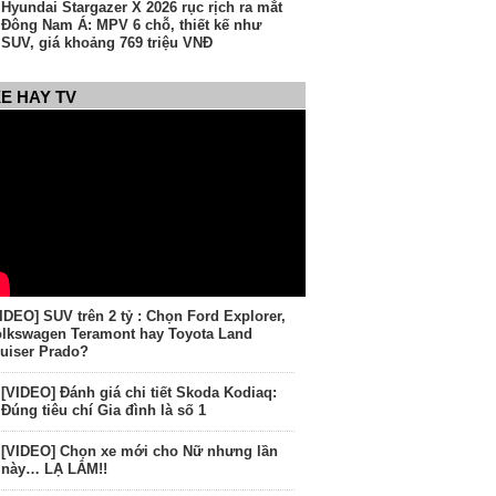
Hyundai Stargazer X 2026 rục rịch ra mắt
Đông Nam Á: MPV 6 chỗ, thiết kế như
SUV, giá khoảng 769 triệu VNĐ
E HAY TV
IDEO] SUV trên 2 tỷ : Chọn Ford Explorer,
lkswagen Teramont hay Toyota Land
uiser Prado?
[VIDEO] Đánh giá chi tiết Skoda Kodiaq:
Đúng tiêu chí Gia đình là số 1
[VIDEO] Chọn xe mới cho Nữ nhưng lần
này… LẠ LẮM!!