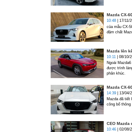
Mazda CX-60
10:48
| 17/11/
của mẫu CX-50
đậm chất Maz
Mazda lên k
10:11
| 08/10/
Ngoài Mazda6 
được trình là
phân khúc.
Mazda CX-60 
14:39
| 13/04/
Mazda đã tiết 
công bố thông
CEO Mazda c
10:46
| 02/08/