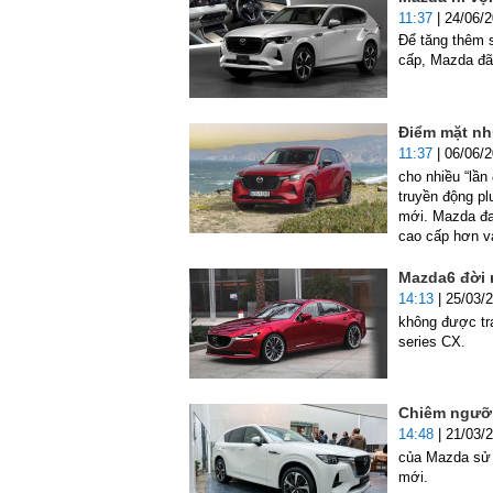
11:37
| 24/06/
Để tăng thêm 
cấp, Mazda đã
Điểm mặt nh
11:37
| 06/06/
cho nhiều “lần
truyền động pl
mới. Mazda đan
cao cấp hơn và
Mazda6 đời 
14:13
| 25/03/
không được tr
series CX.
Chiêm ngưỡn
14:48
| 21/03/
của Mazda sử 
mới.