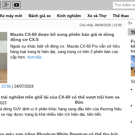
Xe máy mới
Đánh giá xe
Kinh nghiệm
Xe và Thợ
Thể thao
?>
Chủ nhật, 09/08/2026 | 15:50
T
Mazda CX-60 được bổ sung phiên bản giá rẻ dùng
động cơ CX-5
F
k
Ngoài sự khác biệt về động cơ, Mazda CX-60 Pro vẫn sở hữu
tr
hàng loạt trang bị hiện đại, sang trọng có trên 2 phiên bản cao
cấp hơn.
Xem tiếp
SU
23:56
| 24/07/2024
 trải nghiệm trên ghế lái của CX-60 có thể vượt trội hơn xe
Đức
2023
à dòng SUV định vị ở phân khúc hạng sang đầu tiên của thương hiệu
xe này được trang bị khá nhiều tiện ích hiện đại, tiên tiến.
ng màu sơn trắng Rhodium White Premium có thể thu hút