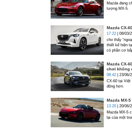
Mazda đang chu
tượng MX-5.
Mazda CX-60 
17:22
| 08/03/
cho thấy “ngo
thiết kế hiện 
có phần cơ bắ
Mazda CX-60
chơi không 
08:42
| 23/06/
CX-60 tại Việ
động hơn.
Mazda MX-5 r
13:20
| 20/06/
Mazda MX-5 ch
lại của một tr