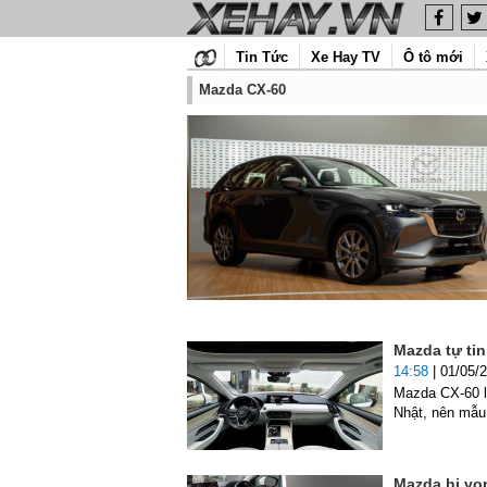
Tin Tức
Xe Hay TV
Ô tô mới
Mazda CX-60
Mazda tự tin
14:58
| 01/05/
Mazda CX-60 l
Nhật, nên mẫu 
Mazda hi vọ