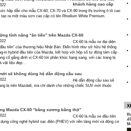
khách hàng cao cấp
2022
sức hấp dẫn cho mẫu CX-60, CX-70 và CX-90 trong thị trường ô tô cao
 tạo ra một màu sơn cao cấp có tên Rhodium White Premium.
ững tính năng “ăn tiền” trên Mazda CX-60
2022
CX-60 là mẫu xe đại diện
 đầu tiên” của thương hiệu Nhật Bản. Điển hình như sở hữu hệ thống
ug-in hybrid đầu tiên của Mazda, kết hợp với hộp số tự động tám cấp
g cố gắng định vị CX-60 tới phân khúc hạng sang, với các trang bị
 vật liệu đẹp...
mới sẽ không dùng hệ dẫn động cầu sau
2022
Hệ dẫn động cầu sau sẽ
ang bị trên Mazda6, mà chỉ dành cho những chiếc SUV mới thuộc
X
g Mazda CX-60 “bằng xương bằng thịt”
R
2022
CX-60 là mẫu xe đầu tiên
đ
dụng công nghệ hybrid sạc điện (PHEV) với nền tảng mới và động cơ
M