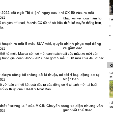
 2022 bất ngờ "lộ diện" ngay sau khi CX-50 vừa ra mắt
2021
Khác với vẻ ngoài hầm hố
hi
 chuyên off-road, Mazda CX-60 sẽ sở hữu thiết kế truyền thống hơn,
da.
ế hoạch ra mắt 5 mẫu SUV mới, quyết chinh phục mọi dòng
xe gầm cao
2021
thế hệ mới, Mazda còn có một danh sách dài các mẫu xe mới cần
ng trong giai đoạn 2022 - 2023, bao gồm 5 mẫu SUV mới chia đều ở các
K
G
được công bố thông số kĩ thuật, có tới 4 loại động cơ tại
M
Nhật Bản
2022
lộ với báo chí về kết quả đầu ra của động cơ 6 xi-lanh mới tại buổi
 số kỹ thuật của CX-60 ở Nhật Bản.
nă
hốt "tương lai" của MX-5: Chuyển sang xe điện nhưng vẫn
đ
giữ chất thể thao
2026