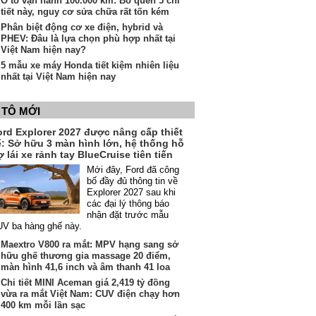
Ô tô vận hành 100.000 km: Bỏ quên 5 chi
tiết này, nguy cơ sửa chữa rất tốn kém
Phân biệt động cơ xe điện, hybrid và
PHEV: Đâu là lựa chọn phù hợp nhất tại
Việt Nam hiện nay?
5 mẫu xe máy Honda tiết kiệm nhiên liệu
nhất tại Việt Nam hiện nay
 TÔ MỚI
ord Explorer 2027 được nâng cấp thiết
ế: Sở hữu 3 màn hình lớn, hệ thống hỗ
ợ lái xe rảnh tay BlueCruise tiên tiến
Mới đây, Ford đã công
bố đầy đủ thông tin về
Explorer 2027 sau khi
các đại lý thông báo
nhận đặt trước mẫu
V ba hàng ghế này.
Maextro V800 ra mắt: MPV hạng sang sở
hữu ghế thương gia massage 20 điểm,
màn hình 41,6 inch và âm thanh 41 loa
Chi tiết MINI Aceman giá 2,419 tỷ đồng
vừa ra mắt Việt Nam: CUV điện chạy hơn
400 km mỗi lần sạc