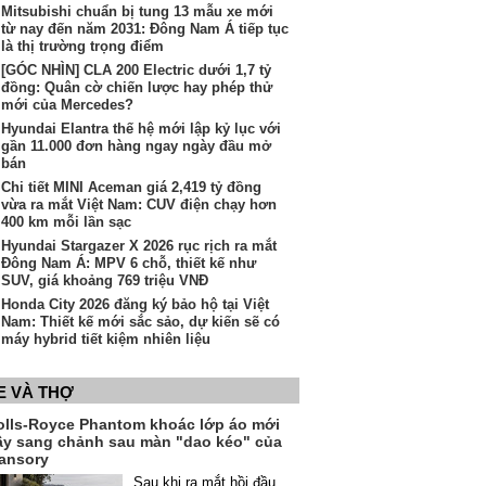
Mitsubishi chuẩn bị tung 13 mẫu xe mới
từ nay đến năm 2031: Đông Nam Á tiếp tục
là thị trường trọng điểm
[GÓC NHÌN] CLA 200 Electric dưới 1,7 tỷ
đồng: Quân cờ chiến lược hay phép thử
mới của Mercedes?
Hyundai Elantra thế hệ mới lập kỷ lục với
gần 11.000 đơn hàng ngay ngày đầu mở
bán
Chi tiết MINI Aceman giá 2,419 tỷ đồng
vừa ra mắt Việt Nam: CUV điện chạy hơn
400 km mỗi lần sạc
Hyundai Stargazer X 2026 rục rịch ra mắt
Đông Nam Á: MPV 6 chỗ, thiết kế như
SUV, giá khoảng 769 triệu VNĐ
Honda City 2026 đăng ký bảo hộ tại Việt
Nam: Thiết kế mới sắc sảo, dự kiến sẽ có
máy hybrid tiết kiệm nhiên liệu
E VÀ THỢ
olls-Royce Phantom khoác lớp áo mới
ầy sang chảnh sau màn "dao kéo" của
ansory
Sau khi ra mắt hồi đầu