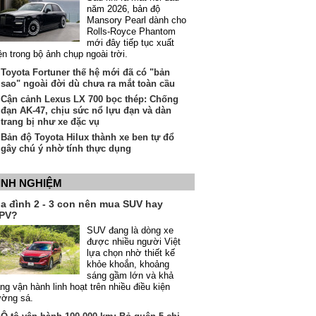
năm 2026, bản độ
Mansory Pearl dành cho
Rolls-Royce Phantom
mới đây tiếp tục xuất
ện trong bộ ảnh chụp ngoài trời.
Toyota Fortuner thế hệ mới đã có "bản
sao" ngoài đời dù chưa ra mắt toàn cầu
Cận cảnh Lexus LX 700 bọc thép: Chống
đạn AK-47, chịu sức nổ lựu đạn và dàn
trang bị như xe đặc vụ
Bản độ Toyota Hilux thành xe ben tự đổ
gây chú ý nhờ tính thực dụng
INH NGHIỆM
ia đình 2 - 3 con nên mua SUV hay
PV?
SUV đang là dòng xe
được nhiều người Việt
lựa chọn nhờ thiết kế
khỏe khoắn, khoảng
sáng gầm lớn và khả
ng vận hành linh hoạt trên nhiều điều kiện
ường sá.