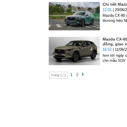
Chi tiết Maz
12:01
| 20/06/
Mazda CX-90 c
thương hiệu N
Mazda CX-60
đồng, giao 
16:52
| 11/06/
hơn tới ngày r
cho mẫu SUV 
1
2
Trang 1 / 2