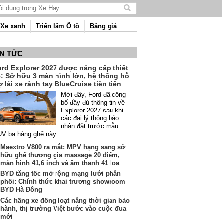
Tìm
kiếm
Xe xanh
Triển lãm Ô tô
Bảng giá
nội
dung
IN TỨC
ord Explorer 2027 được nâng cấp thiết
ế: Sở hữu 3 màn hình lớn, hệ thống hỗ
ợ lái xe rảnh tay BlueCruise tiên tiến
Mới đây, Ford đã công
bố đầy đủ thông tin về
Explorer 2027 sau khi
các đại lý thông báo
nhận đặt trước mẫu
V ba hàng ghế này.
Maextro V800 ra mắt: MPV hạng sang sở
hữu ghế thương gia massage 20 điểm,
màn hình 41,6 inch và âm thanh 41 loa
BYD tăng tốc mở rộng mạng lưới phân
phối: Chính thức khai trương showroom
BYD Hà Đông
Các hãng xe đồng loạt nâng thời gian bảo
hành, thị trường Việt bước vào cuộc đua
mới