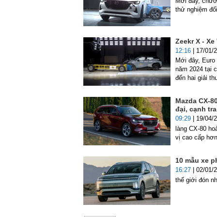
Mới đây, chươ
thử nghiệm đố
Zeekr X - Xe
12:16
| 17/01/
Mới đây, Euro
năm 2024 tại 
đến hai giải t
Mazda CX-80
đại, cạnh t
09:29
| 19/04/
làng CX-80 ho
vị cao cấp hơ
10 mẫu xe p
16:27
| 02/01/
thế giới đón nh