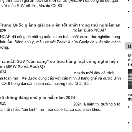
ng trình đánh giá an toàn xe mới tại Úc (ANCAP) đã công bố kết quả
i với mẫu SUV cỡ lớn Mazda CX-80.
 Trung Quốc giành giải xe điện tốt nhất trong thử nghiệm an
toàn Euro NCAP
2025
 NCAP đã công bố những mẫu xe an toàn nhất được thử nghiệm trong
châu Âu. Đáng chú ý, mẫu xe với Zeekr X của Geely đã xuất sắc giành
Ô
hưởng.
MG
dự
 ra mắt: SUV "cận sang" sở hữu hàng loạt công nghệ hiện
t
ranh BMW X5 và Audi Q7
2024
Mazda mới đây đã trình
àn toàn mới. Xe được cung cấp với cấu hình 3 hàng ghế và được định
n CX-8 trong dải sản phẩm của thương hiệu Nhật Bản.
và
hổ thông đáng chú ý ra mắt năm 2024
th
2025
2024 là năm thị trường ô tô
ận rất nhiều “tân binh” mới, trải dài ở tất cả các phân khúc.