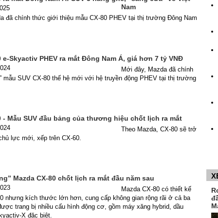
Nam
2025
a đã chính thức giới thiệu mẫu CX-80 PHEV tại thị trường Đông Nam
 e-Skyactiv PHEV ra mắt Đông Nam Á, giá hơn 7 tỷ VNĐ
2024
Mới đây, Mazda đã chính
” mẫu SUV CX-80 thế hệ mới với hệ truyền động PHEV tại thị trường
 - Mẫu SUV đầu bảng của thương hiệu chốt lịch ra mắt
2024
Theo Mazda, CX-80 sẽ trở
chủ lực mới, xếp trên CX-60.
X
ng” Mazda CX-80 chốt lịch ra mắt đầu năm sau
2023
Mazda CX-80 có thiết kế
R
0 nhưng kích thước lớn hơn, cung cấp không gian rộng rãi ở cả ba
đ
M
được trang bị nhiều cấu hình động cơ, gồm máy xăng hybrid, dầu
kyactiv-X đặc biệt.