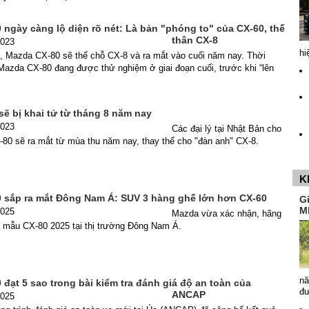
ngày càng lộ diện rõ nét: Là bản "phóng to" của CX-60, thế
thân CX-8
2023
hi
, Mazda CX-80 sẽ thế chỗ CX-8 và ra mắt vào cuối năm nay. Thời
 Mazda CX-80 đang được thử nghiệm ở giai đoạn cuối, trước khi “lên
ẽ bị khai tử từ tháng 8 năm nay
2023
Các đại lý tại Nhật Bản cho
-80 sẽ ra mắt từ mùa thu năm nay, thay thế cho "đàn anh" CX-8.
K
 sắp ra mắt Đông Nam Á: SUV 3 hàng ghế lớn hơn CX-60
G
M
2025
Mazda vừa xác nhận, hãng
 mẫu CX-80 2025 tại thị trường Đông Nam Á.
nă
đạt 5 sao trong bài kiểm tra đánh giá độ an toàn của
đ
ANCAP
2025