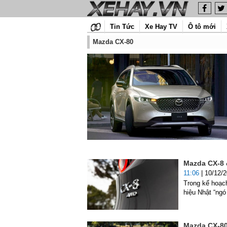
Tin Tức
Xe Hay TV
Ô tô mới
Mazda CX-80
Mazda CX-8 
11:06
| 10/12/
Trong kế hoạc
hiệu Nhật “ngó 
Mazda CX-80