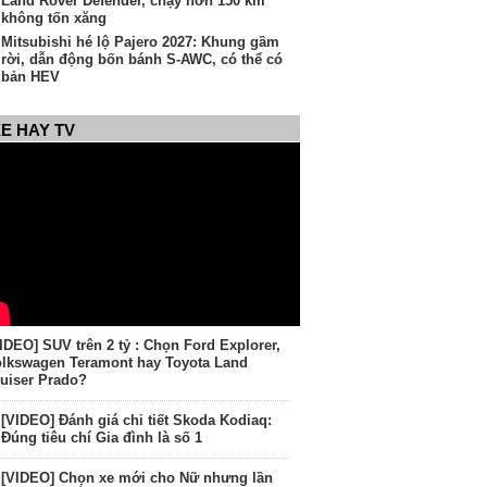
Land Rover Defender, chạy hơn 150 km
không tốn xăng
Mitsubishi hé lộ Pajero 2027: Khung gầm
rời, dẫn động bốn bánh S-AWC, có thể có
bản HEV
E HAY TV
IDEO] SUV trên 2 tỷ : Chọn Ford Explorer,
lkswagen Teramont hay Toyota Land
uiser Prado?
[VIDEO] Đánh giá chi tiết Skoda Kodiaq:
Đúng tiêu chí Gia đình là số 1
[VIDEO] Chọn xe mới cho Nữ nhưng lần