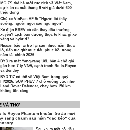
MG ZS thế hệ mới rục rịch về Việt Nam,
dự kiến ra mắt tháng 9 với giá dưới 600
triệu đồng
Chủ xe VinFast VF 9: “Người lái thấy
sướng, người ngồi sau ngủ ngon”
Xe điện EREV có cần thay dầu thường
xuyên? Lịch bảo dưỡng thực tế khác gì xe
xăng và hybrid?
Nissan báo lãi trở lại sau nhiều năm thua
lỗ, tiếp tục giữ mục tiêu phục hồi trong
năm tài chính 2026
BYD ra mắt Yangwang U8L bản 4 chỗ giá
gần hơn 7 tỷ VNĐ, cạnh tranh Rolls-Royce
và Bentley
BYD Ti7 có thể về Việt Nam trong quý
III/2026: SUV PHEV 7 chỗ vuông vức như
Land Rover Defender, chạy hơn 150 km
không tốn xăng
E VÀ THỢ
olls-Royce Phantom khoác lớp áo mới
ầy sang chảnh sau màn "dao kéo" của
ansory
Sau khi ra mắt hồi đầu