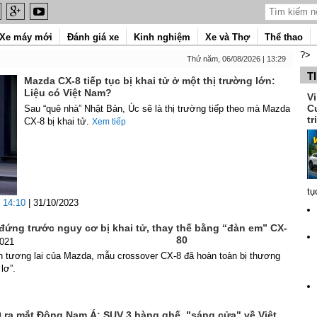
Xe máy mới
Đánh giá xe
Kinh nghiệm
Xe và Thợ
Thể thao
?>
Thứ năm, 06/08/2026 | 13:29
T
Mazda CX-8 tiếp tục bị khai tử ở một thị trường lớn:
Liệu có Việt Nam?
V
C
Sau “quê nhà” Nhật Bản, Úc sẽ là thị trường tiếp theo mà Mazda
tr
CX-8 bị khai tử.
Xem tiếp
tụ
14:10
| 31/10/2023
đứng trước nguy cơ bị khai tử, thay thế bằng “đàn em” CX-
80
2021
h tương lai của Mazda, mẫu crossover CX-8 đã hoàn toàn bị thương
lơ”.
 ra mắt Đông Nam Á: SUV 3 hàng ghế, "sáng cửa" về Việt