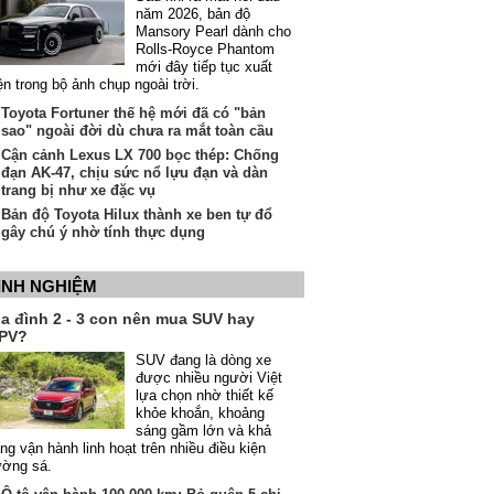
năm 2026, bản độ
Mansory Pearl dành cho
Rolls-Royce Phantom
mới đây tiếp tục xuất
ện trong bộ ảnh chụp ngoài trời.
Toyota Fortuner thế hệ mới đã có "bản
sao" ngoài đời dù chưa ra mắt toàn cầu
Cận cảnh Lexus LX 700 bọc thép: Chống
đạn AK-47, chịu sức nổ lựu đạn và dàn
trang bị như xe đặc vụ
Bản độ Toyota Hilux thành xe ben tự đổ
gây chú ý nhờ tính thực dụng
INH NGHIỆM
ia đình 2 - 3 con nên mua SUV hay
PV?
SUV đang là dòng xe
được nhiều người Việt
lựa chọn nhờ thiết kế
khỏe khoắn, khoảng
sáng gầm lớn và khả
ng vận hành linh hoạt trên nhiều điều kiện
ường sá.