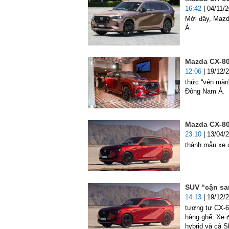
16:42
| 04/11/
Mới đây, Mazd
Á.
Mazda CX-80
12:06
| 19/12/
thức “vén màn
Đông Nam Á.
Mazda CX-80
23:10
| 13/04/
thành mẫu xe 
SUV “cận sa
14:13
| 19/12/
tương tự CX-6
hàng ghế. Xe 
hybrid và cả S