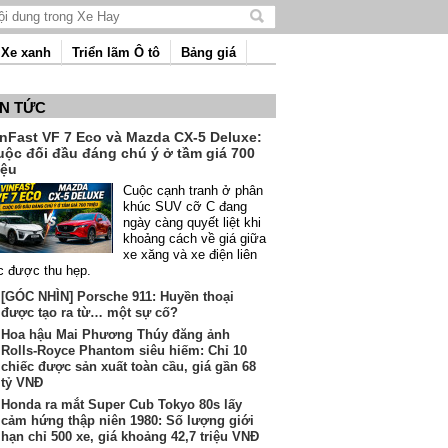
Tìm
kiếm
Xe xanh
Triển lãm Ô tô
Bảng giá
nội
dung
IN TỨC
inFast VF 7 Eco và Mazda CX-5 Deluxe:
uộc đối đầu đáng chú ý ở tầm giá 700
iệu
Cuộc cạnh tranh ở phân
khúc SUV cỡ C đang
ngày càng quyết liệt khi
khoảng cách về giá giữa
xe xăng và xe điện liên
c được thu hẹp.
[GÓC NHÌN] Porsche 911: Huyền thoại
được tạo ra từ… một sự cố?
Hoa hậu Mai Phương Thúy đăng ảnh
Rolls-Royce Phantom siêu hiếm: Chỉ 10
chiếc được sản xuất toàn cầu, giá gần 68
tỷ VNĐ
Honda ra mắt Super Cub Tokyo 80s lấy
cảm hứng thập niên 1980: Số lượng giới
hạn chỉ 500 xe, giá khoảng 42,7 triệu VNĐ