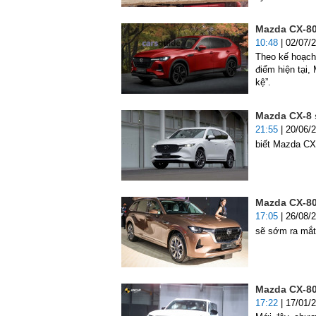
Mazda CX-80 
10:48
| 02/07/
Theo kế hoạch
điểm hiện tại,
kệ”.
Mazda CX-8 s
21:55
| 20/06/
biết Mazda CX
Mazda CX-80
17:05
| 26/08/
sẽ sớm ra mắt
Mazda CX-80 
17:22
| 17/01/