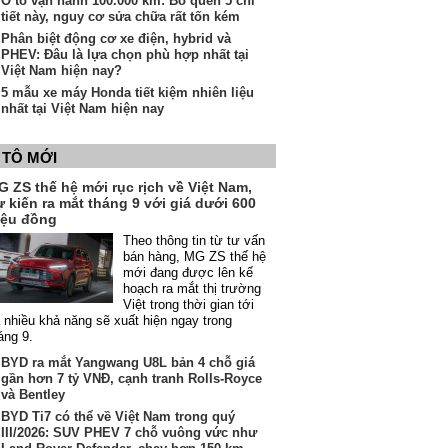
Ô tô vận hành 100.000 km: Bỏ quên 5 chi
tiết này, nguy cơ sửa chữa rất tốn kém
Phân biệt động cơ xe điện, hybrid và
PHEV: Đâu là lựa chọn phù hợp nhất tại
Việt Nam hiện nay?
5 mẫu xe máy Honda tiết kiệm nhiên liệu
nhất tại Việt Nam hiện nay
 TÔ MỚI
 ZS thế hệ mới rục rịch về Việt Nam,
 kiến ra mắt tháng 9 với giá dưới 600
riệu đồng
Theo thông tin từ tư vấn
bán hàng, MG ZS thế hệ
mới đang được lên kế
hoạch ra mắt thị trường
Việt trong thời gian tới
 nhiều khả năng sẽ xuất hiện ngay trong
áng 9.
BYD ra mắt Yangwang U8L bản 4 chỗ giá
gần hơn 7 tỷ VNĐ, cạnh tranh Rolls-Royce
và Bentley
BYD Ti7 có thể về Việt Nam trong quý
III/2026: SUV PHEV 7 chỗ vuông vức như