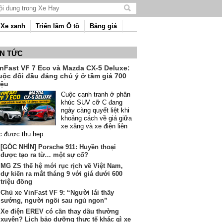
Tìm
kiếm
Xe xanh
Triển lãm Ô tô
Bảng giá
nội
dung
IN TỨC
inFast VF 7 Eco và Mazda CX-5 Deluxe:
uộc đối đầu đáng chú ý ở tầm giá 700
iệu
Cuộc cạnh tranh ở phân
khúc SUV cỡ C đang
ngày càng quyết liệt khi
khoảng cách về giá giữa
xe xăng và xe điện liên
c được thu hẹp.
[GÓC NHÌN] Porsche 911: Huyền thoại
được tạo ra từ… một sự cố?
MG ZS thế hệ mới rục rịch về Việt Nam,
dự kiến ra mắt tháng 9 với giá dưới 600
triệu đồng
Chủ xe VinFast VF 9: “Người lái thấy
sướng, người ngồi sau ngủ ngon”
Xe điện EREV có cần thay dầu thường
xuyên? Lịch bảo dưỡng thực tế khác gì xe