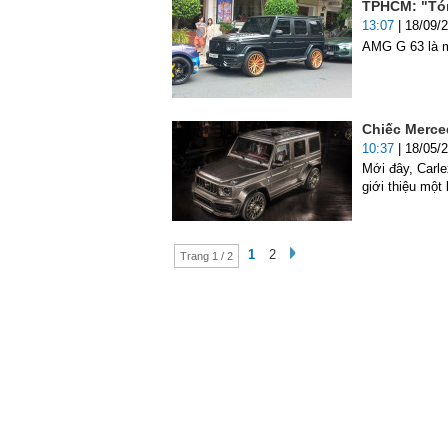
TPHCM: "Tó
13:07
| 18/09/
AMG G 63 là m
Chiếc Merce
10:37
| 18/05/
Mới đây, Carle
giới thiệu mộ
1
2
Trang 1 / 2