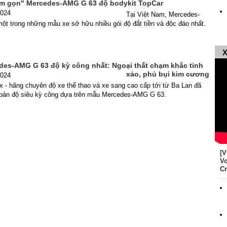
m gọn" Mercedes-AMG G 63 độ bodykit TopCar
2024
Tại Việt Nam, Mercedes-
ột trong những mẫu xe sở hữu nhiều gói độ đắt tiền và độc đáo nhất.
X
des-AMG G 63 độ kỳ công nhất: Ngoại thất chạm khắc tinh
xảo, phủ bụi kim cương
2024
x - hãng chuyên độ xe thể thao và xe sang cao cấp tới từ Ba Lan đã
t bản độ siêu kỳ công dựa trên mẫu Mercedes-AMG G 63.
[V
Vo
Cr