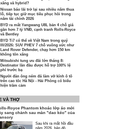
xăng và hybrid?
Nissan báo lãi trở lại sau nhiều năm thua
lỗ, tiếp tục giữ mục tiêu phục hồi trong
năm tài chính 2026
BYD ra mắt Yangwang U8L bản 4 chỗ giá
gần hơn 7 tỷ VNĐ, cạnh tranh Rolls-Royce
và Bentley
BYD Ti7 có thể về Việt Nam trong quý
III/2026: SUV PHEV 7 chỗ vuông vức như
Land Rover Defender, chạy hơn 150 km
không tốn xăng
Mitsubishi tung ưu đãi lớn tháng 8:
Destinator lần đầu được hỗ trợ 100% lệ
phí trước bạ
Người đàn ông ném đá làm vỡ kính ô tô
trên cao tốc Hà Nội - Hải Phòng có biểu
hiện trầm cảm
E VÀ THỢ
olls-Royce Phantom khoác lớp áo mới
ầy sang chảnh sau màn "dao kéo" của
ansory
Sau khi ra mắt hồi đầu
năm 2026, bản độ