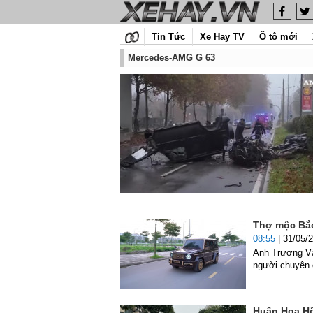
Tin Tức
Xe Hay TV
Ô tô mới
Mercedes-AMG G 63
Thợ mộc Bắc
08:55
| 31/05/
Anh Trương Vă
người chuyên c
Huấn Hoa Hồ