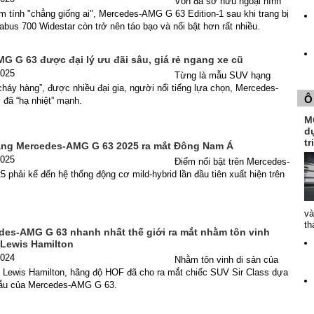
Vốn đã sở hữu ngoại hình
 tính "chẳng giống ai", Mercedes-AMG G 63 Edition-1 sau khi trang bị
abus 700 Widestar còn trở nên táo bạo và nổi bật hơn rất nhiều.
G G 63 được đại lý ưu đãi sâu, giá rẻ ngang xe cũ
2025
Từng là mẫu SUV hạng
“cháy hàng”, được nhiều đại gia, người nổi tiếng lựa chọn, Mercedes-
Ô
đã “hạ nhiệt” mạnh.
MG
dự
t
ng Mercedes-AMG G 63 2025 ra mắt Đông Nam Á
2025
Điểm nổi bật trên Mercedes-
phải kể đến hệ thống động cơ mild-hybrid lần đầu tiên xuất hiện trên
và
th
des-AMG G 63 nhanh nhất thế giới ra mắt nhằm tôn vinh
 Lewis Hamilton
2024
Nhằm tôn vinh di sản của
1 Lewis Hamilton, hãng độ HOF đã cho ra mắt chiếc SUV Sir Class dựa
mẫu của Mercedes-AMG G 63.