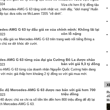
2024
Vừa chi hơn 8 tỷ đồng tậu
 Mercedes-AMG G 63 tặng sinh nhật vợ, mới đây, “idol mạng” Huấn
iếp tục đưa siêu xe McLaren 720S “về dinh”.
edes-AMG G 63 tự đấu giá xe của chính mình: Không lãi lại
còn lỗ nặng
2023
ụ đấu giá xe Mercedes-AMG G 63 trên trang web nổi tiếng Bring a
ến chủ xe dở khóc dở cười.
des-AMG G 63 từng của đại gia Cường Đô La được chào
bán với giá 9,3 tỷ đồng
2023
es-AMG G 63 từng của doanh nhân Nguyễn Quốc Cường hiện đang
 với mức giá thấp hơn khoảng 2 tỷ đồng so với giá mua mới.
X
ốc độ Mercedes-AMG G 63 được rao bán với giá hơn 700
R
triệu đồng
2023
đ
0 được chủ xe chi ra số tiền lên đến hơn 800 triệu đồng để độ lại
M
ách Mercedes-AMG G 63.