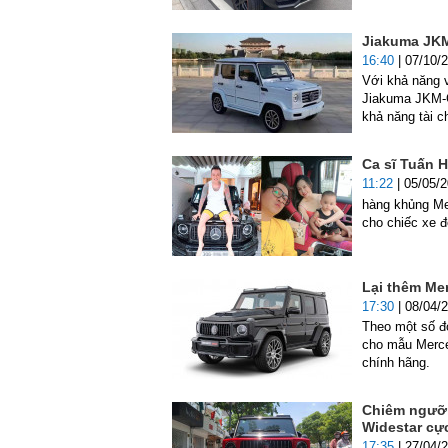
Jiakuma JKM
16:40
| 07/10/
Với khả năng 
Jiakuma JKM-G1
khả năng tài c
Ca sĩ Tuấn 
11:22
| 05/05/
hàng khủng Me
cho chiếc xe đ
Lại thêm Me
17:30
| 08/04/
Theo một số đ
cho mẫu Merce
chính hãng.
Chiêm ngưỡn
Widestar cự
17:35
| 27/04/