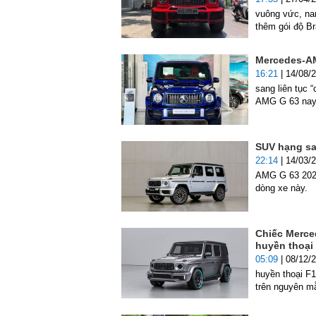
vuông vức, nam
thêm gói độ Br
Mercedes-AM
16:21
| 14/08/
sang liên tục 
AMG G 63 nay 
SUV hạng sa
22:14
| 14/03/
AMG G 63 2025 
dòng xe này.
Chiếc Merce
huyền thoại
05:09
| 08/12/
huyền thoại F
trên nguyên 