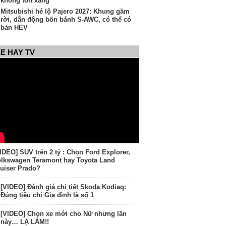
không tốn xăng
Mitsubishi hé lộ Pajero 2027: Khung gầm
rời, dẫn động bốn bánh S-AWC, có thể có
bản HEV
E HAY TV
IDEO] SUV trên 2 tỷ : Chọn Ford Explorer,
lkswagen Teramont hay Toyota Land
uiser Prado?
[VIDEO] Đánh giá chi tiết Skoda Kodiaq:
Đúng tiêu chí Gia đình là số 1
[VIDEO] Chọn xe mới cho Nữ nhưng lần
này… LẠ LẮM!!