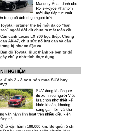
Mansory Pearl dành cho
Rolls-Royce Phantom
mới đây tiếp tục xuất
ện trong bộ ảnh chụp ngoài trời.
Toyota Fortuner thế hệ mới đã có "bản
sao" ngoài đời dù chưa ra mắt toàn cầu
Cận cảnh Lexus LX 700 bọc thép: Chống
đạn AK-47, chịu sức nổ lựu đạn và dàn
trang bị như xe đặc vụ
Bản độ Toyota Hilux thành xe ben tự đổ
gây chú ý nhờ tính thực dụng
INH NGHIỆM
ia đình 2 - 3 con nên mua SUV hay
PV?
SUV đang là dòng xe
được nhiều người Việt
lựa chọn nhờ thiết kế
khỏe khoắn, khoảng
sáng gầm lớn và khả
ng vận hành linh hoạt trên nhiều điều kiện
ường sá.
Ô tô vận hành 100.000 km: Bỏ quên 5 chi