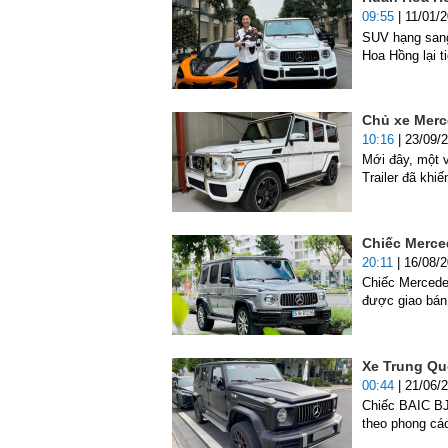
09:55
| 11/01/
SUV hạng sang
Hoa Hồng lại t
Chủ xe Merc
10:16
| 23/09/
Mới đây, một v
Trailer đã khi
Chiếc Merce
20:11
| 16/08/
Chiếc Merced
được giao bán
Xe Trung Qu
00:44
| 21/06/
Chiếc BAIC BJ4
theo phong c