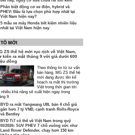
tiết này, nguy cơ sửa chữa rất tốn kém
Phân biệt động cơ xe điện, hybrid và
PHEV: Đâu là lựa chọn phù hợp nhất tại
Việt Nam hiện nay?
5 mẫu xe máy Honda tiết kiệm nhiên liệu
nhất tại Việt Nam hiện nay
 TÔ MỚI
 ZS thế hệ mới rục rịch về Việt Nam,
 kiến ra mắt tháng 9 với giá dưới 600
riệu đồng
Theo thông tin từ tư vấn
bán hàng, MG ZS thế hệ
mới đang được lên kế
hoạch ra mắt thị trường
Việt trong thời gian tới
 nhiều khả năng sẽ xuất hiện ngay trong
áng 9.
BYD ra mắt Yangwang U8L bản 4 chỗ giá
gần hơn 7 tỷ VNĐ, cạnh tranh Rolls-Royce
và Bentley
BYD Ti7 có thể về Việt Nam trong quý
III/2026: SUV PHEV 7 chỗ vuông vức như
Land Rover Defender, chạy hơn 150 km