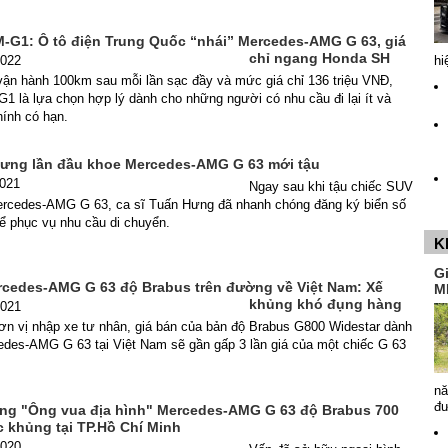
-G1: Ô tô điện Trung Quốc “nhái” Mercedes-AMG G 63, giá
chỉ ngang Honda SH
2022
hi
vận hành 100km sau mỗi lần sạc đầy và mức giá chỉ 136 triệu VNĐ,
 là lựa chọn hợp lý dành cho những người có nhu cầu đi lại ít và
hính có hạn.
Hưng lần đầu khoe Mercedes-AMG G 63 mới tậu
2021
Ngay sau khi tậu chiếc SUV
rcedes-AMG G 63, ca sĩ Tuấn Hưng đã nhanh chóng đăng ký biển số
ể phục vụ nhu cầu di chuyển.
K
G
rcedes-AMG G 63 độ Brabus trên đường về Việt Nam: Xế
M
khủng khó đụng hàng
2021
ơn vị nhập xe tư nhân, giá bán của bản độ Brabus G800 Widestar dành
des-AMG G 63 tại Việt Nam sẽ gần gấp 3 lần giá của một chiếc G 63
nă
đ
g "Ông vua địa hình" Mercedes-AMG G 63 độ Brabus 700
c khủng tại TP.Hồ Chí Minh
2020