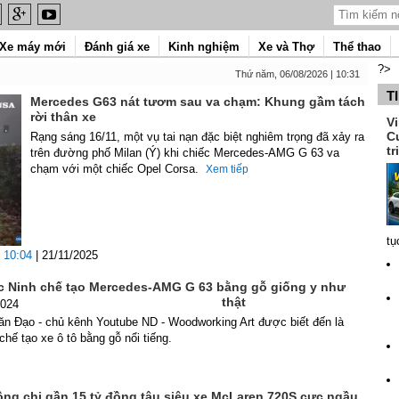
Xe máy mới
Đánh giá xe
Kinh nghiệm
Xe và Thợ
Thể thao
?>
Thứ năm, 06/08/2026 | 10:31
T
Mercedes G63 nát tươm sau va chạm: Khung gầm tách
rời thân xe
V
C
Rạng sáng 16/11, một vụ tai nạn đặc biệt nghiêm trọng đã xảy ra
tr
trên đường phố Milan (Ý) khi chiếc Mercedes-AMG G 63 va
chạm với một chiếc Opel Corsa.
Xem tiếp
tụ
10:04
| 21/11/2025
 Ninh chế tạo Mercedes-AMG G 63 bằng gỗ giống y như
thật
2024
n Đạo - chủ kênh Youtube ND - Woodworking Art được biết đến là
hế tạo xe ô tô bằng gỗ nổi tiếng.
ng chi gần 15 tỷ đồng tậu siêu xe McLaren 720S cực ngầu