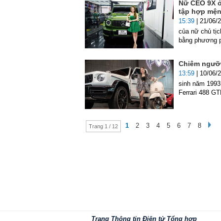
Nữ CEO 9X ở
tập hợp mện
15:39
| 21/06/
của nữ chủ tị
bằng phương ph
Chiêm ngưỡng
13:59
| 10/06/
sinh năm 1993
Ferrari 488 GT
1
2
3
4
5
6
7
8
Trang 1 / 12
Trang Thông tin Điện tử Tổng hợp