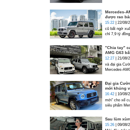
Mercedes-AM
được rao bá
15:22
| 22/08/
cũ bất ngờ xu
chỉ 7,9 tỷ đồn
"Chia tay" c
AMG G63 bất
12:27
| 21/08/
và đại gia Cườ
Mercedes-AMG 
Đại gia Cườ
mới khủng v
16:42
| 10/08/
mới” cho xế c
siêu phẩm Me
Sau lùm xùm 
15:26
| 09/08/