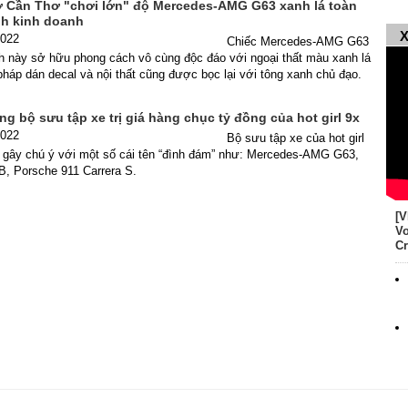
 Cần Thơ "chơi lớn" độ Mercedes-AMG G63 xanh lá toàn
h kinh doanh
X
2022
Chiếc Mercedes-AMG G63
ch này sở hữu phong cách vô cùng độc đáo với ngoại thất màu xanh lá
áp dán decal và nội thất cũng được bọc lại với tông xanh chủ đạo.
 bộ sưu tập xe trị giá hàng chục tỷ đồng của hot girl 9x
2022
Bộ sưu tập xe của hot girl
 gây chú ý với một số cái tên “đình đám” như: Mercedes-AMG G63,
B, Porsche 911 Carrera S.
[V
Vo
Cr