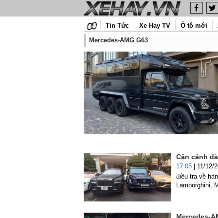
Tin Tức
Xe Hay TV
Ô tô mới
Mercedes-AMG G63
Cận cảnh dàn
17:05
| 11/12/
điều tra về hà
Lamborghini, M
Mercedes-AM