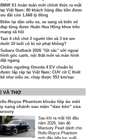
BMW X1 hoàn toàn mới chính thức ra mắt
tại Việt Nam: 80 khách hàng đầu tiên được
ưu đãi còn 1,668 tỷ đồng
Điểm lại dàn siêu xe, xe sang và biển số
đẹp từng được Huấn Hoa Hồng khoe trên
mạng xã hội
Taxi 4 chỗ chở 2 người lớn và 3 trẻ em
dưới 10 tuổi có bị xử phạt không?
Subaru Outback 2026 "lột xác" với ngoại
hình góc cạnh, nội thất mới và màn hình
đặt ngang
Chiêm ngưỡng Omoda 4 EV chuẩn bị
được lắp ráp tại Việt Nam: CUV cỡ C thiết
kế như siêu xe, chạy được 553 km/sạc
E VÀ THỢ
olls-Royce Phantom khoác lớp áo mới
ầy sang chảnh sau màn "dao kéo" của
ansory
Sau khi ra mắt hồi đầu
năm 2026, bản độ
Mansory Pearl dành cho
Rolls-Royce Phantom
mới đây tiếp tục xuất