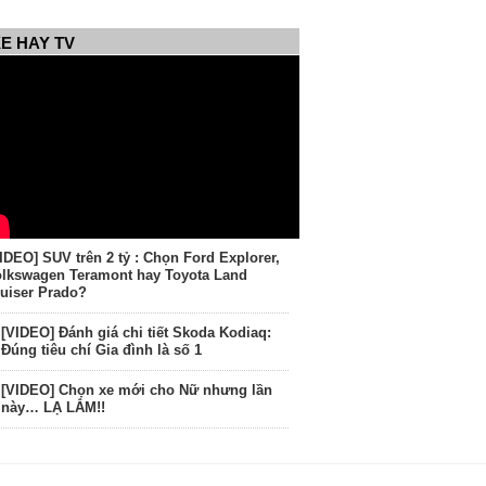
E HAY TV
IDEO] SUV trên 2 tỷ : Chọn Ford Explorer,
lkswagen Teramont hay Toyota Land
uiser Prado?
[VIDEO] Đánh giá chi tiết Skoda Kodiaq:
Đúng tiêu chí Gia đình là số 1
[VIDEO] Chọn xe mới cho Nữ nhưng lần
này… LẠ LẮM!!