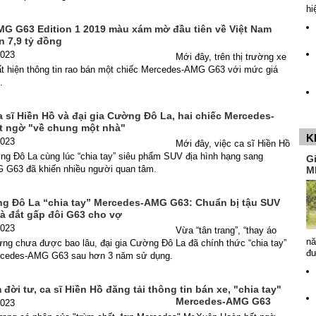
hi
G G63 Edition 1 2019 màu xám mờ đầu tiên về Việt Nam
n 7,9 tỷ đồng
2023
Mới đây, trên thị trường xe
ất hiện thông tin rao bán một chiếc Mercedes-AMG G63 với mức giá
g.
a sĩ Hiền Hồ và đại gia Cường Đô La, hai chiếc Mercedes-
 ngờ "về chung một nhà"
K
2023
Mới đây, việc ca sĩ Hiền Hồ
ng Đô La cùng lúc “chia tay” siêu phẩm SUV địa hình hạng sang
G
G63 đã khiến nhiều người quan tâm.
M
ng Đô La “chia tay” Mercedes-AMG G63: Chuẩn bị tậu SUV
à đắt gấp đôi G63 cho vợ
2023
Vừa “tân trang”, “thay áo
nă
ưng chưa được bao lâu, đại gia Cường Đô La đã chính thức “chia tay”
đ
rcedes-AMG G63 sau hơn 3 năm sử dụng.
đời tư, ca sĩ Hiền Hồ đăng tải thông tin bán xe, "chia tay"
Mercedes-AMG G63
2023