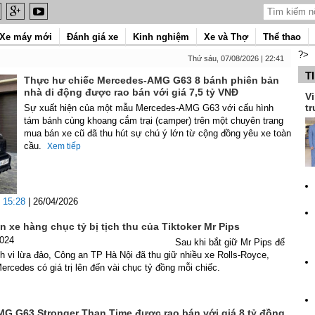
Xe máy mới
Đánh giá xe
Kinh nghiệm
Xe và Thợ
Thể thao
?>
Thứ sáu, 07/08/2026 | 22:41
T
Thực hư chiếc Mercedes-AMG G63 8 bánh phiên bản
nhà di động được rao bán với giá 7,5 tỷ VNĐ
Vi
tr
Sự xuất hiện của một mẫu Mercedes-AMG G63 với cấu hình
tám bánh cùng khoang cắm trại (camper) trên một chuyên trang
mua bán xe cũ đã thu hút sự chú ý lớn từ cộng đồng yêu xe toàn
cầu.
Xem tiếp
15:28
| 26/04/2026
 xe hàng chục tỷ bị tịch thu của Tiktoker Mr Pips
2024
Sau khi bắt giữ Mr Pips để
nh vi lừa đảo, Công an TP Hà Nội đã thu giữ nhiều xe Rolls-Royce,
ercedes có giá trị lên đến vài chục tỷ đồng mỗi chiếc.
G G63 Stronger Than Time được rao bán với giá 8 tỷ đồng