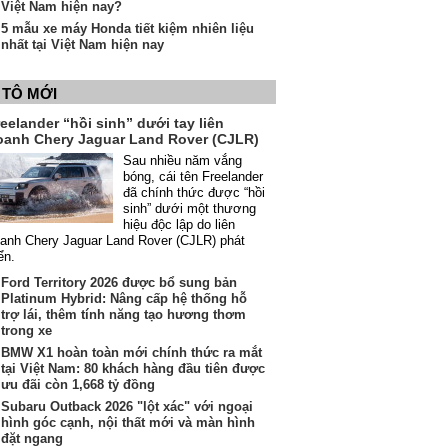
Việt Nam hiện nay?
5 mẫu xe máy Honda tiết kiệm nhiên liệu
nhất tại Việt Nam hiện nay
 TÔ MỚI
eelander “hồi sinh” dưới tay liên
oanh Chery Jaguar Land Rover (CJLR)
Sau nhiều năm vắng
bóng, cái tên Freelander
đã chính thức được “hồi
sinh” dưới một thương
hiệu độc lập do liên
anh Chery Jaguar Land Rover (CJLR) phát
iển.
Ford Territory 2026 được bổ sung bản
Platinum Hybrid: Nâng cấp hệ thống hỗ
trợ lái, thêm tính năng tạo hương thơm
trong xe
BMW X1 hoàn toàn mới chính thức ra mắt
tại Việt Nam: 80 khách hàng đầu tiên được
ưu đãi còn 1,668 tỷ đồng
Subaru Outback 2026 "lột xác" với ngoại
hình góc cạnh, nội thất mới và màn hình
đặt ngang