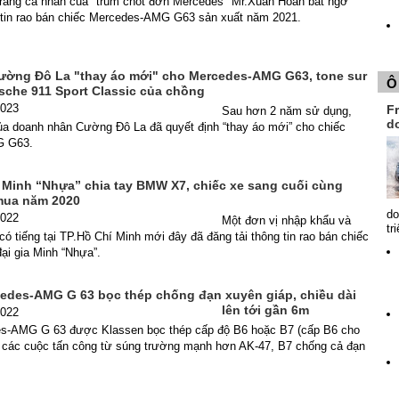
 trang cá nhân của "trùm chốt đơn Mercedes" Mr.Xuân Hoàn bất ngờ
g tin rao bán chiếc Mercedes-AMG G63 sản xuất năm 2021.
Cường Đô La "thay áo mới" cho Mercedes-AMG G63, tone sur
Ô
rsche 911 Sport Classic của chồng
2023
Fr
Sau hơn 2 năm sử dụng,
d
ủa doanh nhân Cường Đô La đã quyết định “thay áo mới” cho chiếc
G G63.
Minh “Nhựa” chia tay BMW X7, chiếc xe sang cuối cùng
 mua năm 2020
do
2022
Một đơn vị nhập khẩu và
tr
có tiếng tại TP.Hồ Chí Minh mới đây đã đăng tải thông tin rao bán chiếc
i gia Minh “Nhựa”.
edes-AMG G 63 bọc thép chống đạn xuyên giáp, chiều dài
lên tới gần 6m
2022
s-AMG G 63 được Klassen bọc thép cấp độ B6 hoặc B7 (cấp B6 cho
i các cuộc tấn công từ súng trường mạnh hơn AK-47, B7 chống cả đạn