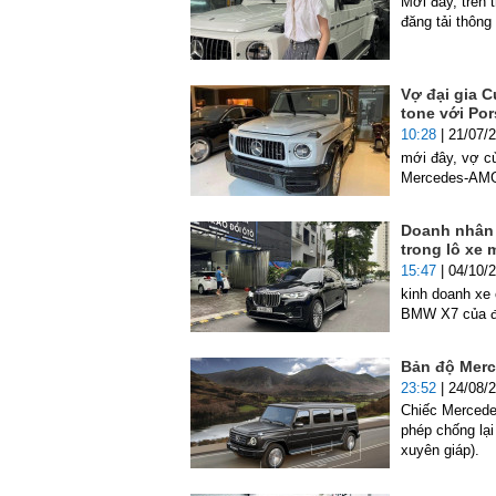
Mới đây, trên
đăng tải thôn
Vợ đại gia 
tone với Po
10:28
| 21/07/
mới đây, vợ c
Mercedes-AM
Doanh nhân 
trong lô xe
15:47
| 04/10/
kinh doanh xe 
BMW X7 của đạ
Bản độ Merc
23:52
| 24/08/
Chiếc Mercede
phép chống lạ
xuyên giáp).