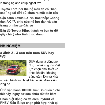
ện trong bộ ảnh chụp ngoài trời.
Toyota Fortuner thế hệ mới đã có "bản
sao" ngoài đời dù chưa ra mắt toàn cầu
Cận cảnh Lexus LX 700 bọc thép: Chống
đạn AK-47, chịu sức nổ lựu đạn và dàn
trang bị như xe đặc vụ
Bản độ Toyota Hilux thành xe ben tự đổ
gây chú ý nhờ tính thực dụng
INH NGHIỆM
ia đình 2 - 3 con nên mua SUV hay
PV?
SUV đang là dòng xe
được nhiều người Việt
lựa chọn nhờ thiết kế
khỏe khoắn, khoảng
sáng gầm lớn và khả
ng vận hành linh hoạt trên nhiều điều kiện
ường sá.
Ô tô vận hành 100.000 km: Bỏ quên 5 chi
tiết này, nguy cơ sửa chữa rất tốn kém
Phân biệt động cơ xe điện, hybrid và
PHEV: Đâu là lựa chọn phù hợp nhất tại