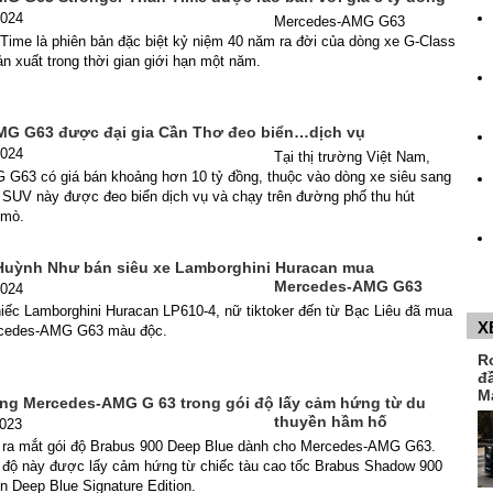
2024
Mercedes-AMG G63
Time là phiên bản đặc biệt kỷ niệm 40 năm ra đời của dòng xe G-Class
n xuất trong thời gian giới hạn một năm.
G G63 được đại gia Cần Thơ đeo biển…dịch vụ
2024
Tại thị trường Việt Nam,
G63 có giá bán khoảng hơn 10 tỷ đồng, thuộc vào dòng xe siêu sang
c SUV này được đeo biển dịch vụ và chạy trên đường phố thu hút
 mò.
 Huỳnh Như bán siêu xe Lamborghini Huracan mua
Mercedes-AMG G63
2024
iếc Lamborghini Huracan LP610-4, nữ tiktoker đến từ Bạc Liêu đã mua
X
rcedes-AMG G63 màu độc.
R
đ
M
g Mercedes-AMG G 63 trong gói độ lấy cảm hứng từ du
thuyền hầm hố
2023
 ra mắt gói độ Brabus 900 Deep Blue dành cho Mercedes-AMG G63.
i độ này được lấy cảm hứng từ chiếc tàu cao tốc Brabus Shadow 900
 Deep Blue Signature Edition.