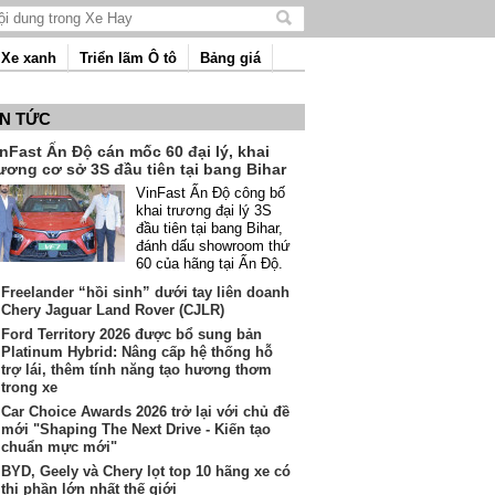
Tìm
kiếm
Xe xanh
Triển lãm Ô tô
Bảng giá
nội
dung
IN TỨC
nFast Ấn Độ cán mốc 60 đại lý, khai
ương cơ sở 3S đầu tiên tại bang Bihar
VinFast Ấn Độ công bố
khai trương đại lý 3S
đầu tiên tại bang Bihar,
đánh dấu showroom thứ
60 của hãng tại Ấn Độ.
Freelander “hồi sinh” dưới tay liên doanh
Chery Jaguar Land Rover (CJLR)
Ford Territory 2026 được bổ sung bản
Platinum Hybrid: Nâng cấp hệ thống hỗ
trợ lái, thêm tính năng tạo hương thơm
trong xe
Car Choice Awards 2026 trở lại với chủ đề
mới "Shaping The Next Drive - Kiến tạo
chuẩn mực mới"
BYD, Geely và Chery lọt top 10 hãng xe có
thị phần lớn nhất thế giới