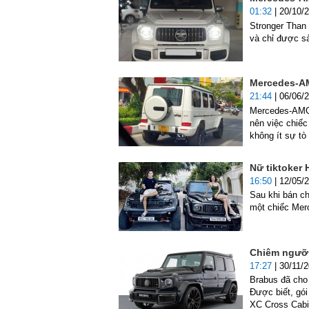
01:32
| 20/10/
Stronger Than 
và chỉ được sả
Mercedes-AM
21:44
| 06/06/
Mercedes-AMG 
nên việc chiế
không ít sự tò
Nữ tiktoker
16:50
| 12/05/
Sau khi bán ch
một chiếc Me
Chiêm ngưỡn
17:27
| 30/11/
Brabus đã cho
Được biết, gó
XC Cross Cabin