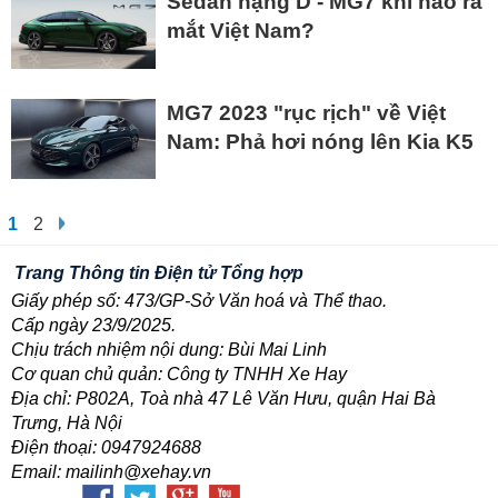
Sedan hạng D - MG7 khi nào ra
mắt Việt Nam?
MG7 2023 "rục rịch" về Việt
Nam: Phả hơi nóng lên Kia K5
1
2
Trang Thông tin Điện tử Tổng hợp
Giấy phép số: 473/GP-Sở Văn hoá và Thể thao.
Cấp ngày 23/9/2025.
Chịu trách nhiệm nội dung: Bùi Mai Linh
Cơ quan chủ quản: Công ty TNHH Xe Hay
Địa chỉ: P802A, Toà nhà 47 Lê Văn Hưu, quận Hai Bà
Trưng, Hà Nội
Điện thoại: 0947924688
Email: mailinh@xehay.vn