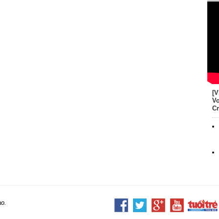
[V
Vo
Cr
ao.