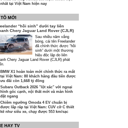
nhất tại Việt Nam hiện nay
 TÔ MỚI
eelander “hồi sinh” dưới tay liên
oanh Chery Jaguar Land Rover (CJLR)
Sau nhiều năm vắng
bóng, cái tên Freelander
đã chính thức được “hồi
sinh” dưới một thương
hiệu độc lập do liên
anh Chery Jaguar Land Rover (CJLR) phát
iển.
BMW X1 hoàn toàn mới chính thức ra mắt
tại Việt Nam: 80 khách hàng đầu tiên được
ưu đãi còn 1,668 tỷ đồng
Subaru Outback 2026 "lột xác" với ngoại
hình góc cạnh, nội thất mới và màn hình
đặt ngang
Chiêm ngưỡng Omoda 4 EV chuẩn bị
được lắp ráp tại Việt Nam: CUV cỡ C thiết
kế như siêu xe, chạy được 553 km/sạc
E HAY TV