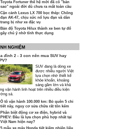
Toyota Fortuner thế hệ mới đã có "bản
sao" ngoài đời dù chưa ra mắt toàn cầu
Cận cảnh Lexus LX 700 bọc thép: Chống
đạn AK-47, chịu sức nổ lựu đạn và dàn
trang bị như xe đặc vụ
Bản độ Toyota Hilux thành xe ben tự đổ
gây chú ý nhờ tính thực dụng
INH NGHIỆM
ia đình 2 - 3 con nên mua SUV hay
PV?
SUV đang là dòng xe
được nhiều người Việt
lựa chọn nhờ thiết kế
khỏe khoắn, khoảng
sáng gầm lớn và khả
ng vận hành linh hoạt trên nhiều điều kiện
ường sá.
Ô tô vận hành 100.000 km: Bỏ quên 5 chi
tiết này, nguy cơ sửa chữa rất tốn kém
Phân biệt động cơ xe điện, hybrid và
PHEV: Đâu là lựa chọn phù hợp nhất tại
Việt Nam hiện nay?
5 mẫu xe máy Honda tiết kiệm nhiên liệu