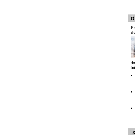
Ô
Fr
d
do
tr
X