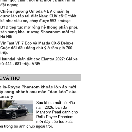
hình góc cạnh, nội thất mới và màn hình
đặt ngang
Chiêm ngưỡng Omoda 4 EV chuẩn bị
được lắp ráp tại Việt Nam: CUV cỡ C thiết
kế như siêu xe, chạy được 553 km/sạc
BYD tiếp tục mở rộng hệ thống phân phối,
sẵn sàng khai trương Showroom mới tại
Hà Nội
VinFast VF 7 Eco và Mazda CX-5 Deluxe:
Cuộc đối đầu đáng chú ý ở tầm giá 700
triệu
Hyundai nhận đặt cọc Elantra 2027: Giá xe
từ 442 - 681 triệu VNĐ
E VÀ THỢ
olls-Royce Phantom khoác lớp áo mới
ầy sang chảnh sau màn "dao kéo" của
ansory
Sau khi ra mắt hồi đầu
năm 2026, bản độ
Mansory Pearl dành cho
Rolls-Royce Phantom
mới đây tiếp tục xuất
ện trong bộ ảnh chụp ngoài trời.