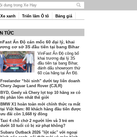
Tìm
kiếm
Xe xanh
Triển lãm Ô tô
Bảng giá
nội
dung
IN TỨC
nFast Ấn Độ cán mốc 60 đại lý, khai
ương cơ sở 3S đầu tiên tại bang Bihar
VinFast Ấn Độ công bố
khai trương đại lý 3S
đầu tiên tại bang Bihar,
đánh dấu showroom thứ
60 của hãng tại Ấn Độ.
Freelander “hồi sinh” dưới tay liên doanh
Chery Jaguar Land Rover (CJLR)
BYD, Geely và Chery lọt top 10 hãng xe có
thị phần lớn nhất thế giới
BMW X1 hoàn toàn mới chính thức ra mắt
tại Việt Nam: 80 khách hàng đầu tiên được
ưu đãi còn 1,668 tỷ đồng
Taxi 4 chỗ chở 2 người lớn và 3 trẻ em
dưới 10 tuổi có bị xử phạt không?
Subaru Outback 2026 "lột xác" với ngoại