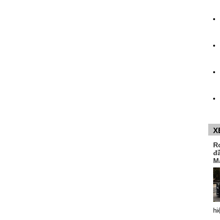
X
R
đ
M
hi