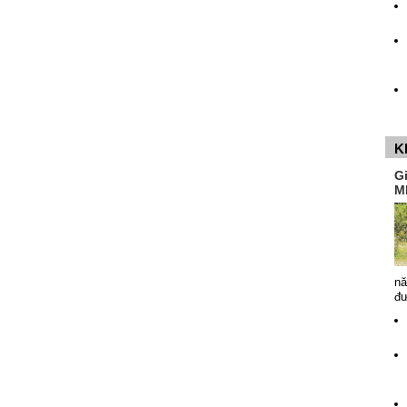
K
G
M
nă
đ