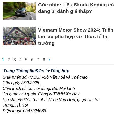
Góc nhìn: Liệu Skoda Kodiaq có
đang bị đánh giá thấp?
Vietnam Motor Show 2024: Triển
lãm xe phù hợp với thực tế thị
trường
1
2
3
4
5
6
7
8
Trang Thông tin Điện tử Tổng hợp
Giấy phép số: 473/GP-Sở Văn hoá và Thể thao.
Cấp ngày 23/9/2025.
Chịu trách nhiệm nội dung: Bùi Mai Linh
Cơ quan chủ quản: Công ty TNHH Xe Hay
Địa chỉ: P802A, Toà nhà 47 Lê Văn Hưu, quận Hai Bà
Trưng, Hà Nội
Điện thoại: 0947924688