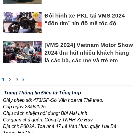
Đội hình xe PKL tại VMS 2024
“đốn tim” tín đồ mê tốc độ
[VMS 2024] Vietnam Motor Show
2024 thu hút nhiều khách hàng
là các bà, các mẹ và trẻ em
1
2
3
Trang Thông tin Điện tử Tổng hợp
Giấy phép số: 473/GP-Sở Văn hoá và Thể thao.
Cấp ngày 23/9/2025.
Chịu trách nhiệm nội dung: Bùi Mai Linh
Cơ quan chủ quản: Công ty TNHH Xe Hay
Địa chỉ: P802A, Toà nhà 47 Lê Văn Hưu, quận Hai Bà
Trưng, Hà Nội