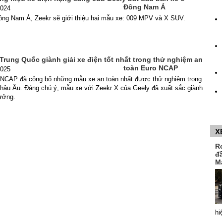
Đông Nam Á
2024
ông Nam Á, Zeekr sẽ giới thiệu hai mẫu xe: 009 MPV và X SUV.
 Trung Quốc giành giải xe điện tốt nhất trong thử nghiệm an
toàn Euro NCAP
2025
 NCAP đã công bố những mẫu xe an toàn nhất được thử nghiệm trong
châu Âu. Đáng chú ý, mẫu xe với Zeekr X của Geely đã xuất sắc giành
hưởng.
X
R
đ
M
hi