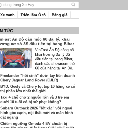
Tìm
kiếm
Xe xanh
Triển lãm Ô tô
Bảng giá
nội
dung
IN TỨC
nFast Ấn Độ cán mốc 60 đại lý, khai
ương cơ sở 3S đầu tiên tại bang Bihar
VinFast Ấn Độ công bố
khai trương đại lý 3S
đầu tiên tại bang Bihar,
đánh dấu showroom thứ
60 của hãng tại Ấn Độ.
Freelander “hồi sinh” dưới tay liên doanh
Chery Jaguar Land Rover (CJLR)
BYD, Geely và Chery lọt top 10 hãng xe có
thị phần lớn nhất thế giới
Taxi 4 chỗ chở 2 người lớn và 3 trẻ em
dưới 10 tuổi có bị xử phạt không?
Subaru Outback 2026 "lột xác" với ngoại
hình góc cạnh, nội thất mới và màn hình
đặt ngang
Chiêm ngưỡng Omoda 4 EV chuẩn bị