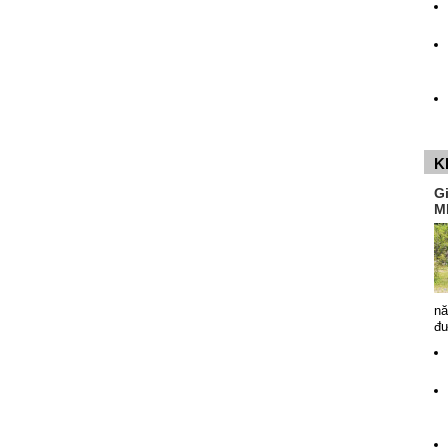
K
G
M
nă
đ