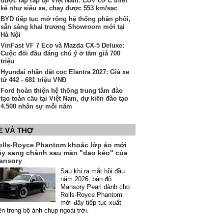
được lắp ráp tại Việt Nam: CUV cỡ C thiết
kế như siêu xe, chạy được 553 km/sạc
BYD tiếp tục mở rộng hệ thống phân phối,
sẵn sàng khai trương Showroom mới tại
Hà Nội
VinFast VF 7 Eco và Mazda CX-5 Deluxe:
Cuộc đối đầu đáng chú ý ở tầm giá 700
triệu
Hyundai nhận đặt cọc Elantra 2027: Giá xe
từ 442 - 681 triệu VNĐ
Ford hoàn thiện hệ thống trung tâm đào
tạo toàn cầu tại Việt Nam, dự kiến đào tạo
4.500 nhân sự mỗi năm
E VÀ THỢ
olls-Royce Phantom khoác lớp áo mới
ầy sang chảnh sau màn "dao kéo" của
ansory
Sau khi ra mắt hồi đầu
năm 2026, bản độ
Mansory Pearl dành cho
Rolls-Royce Phantom
mới đây tiếp tục xuất
ện trong bộ ảnh chụp ngoài trời.