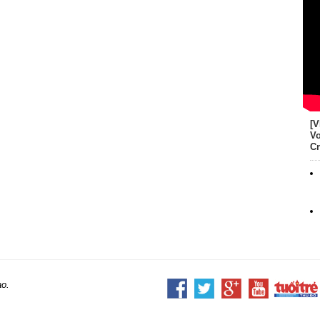
[V
Vo
Cr
ao.