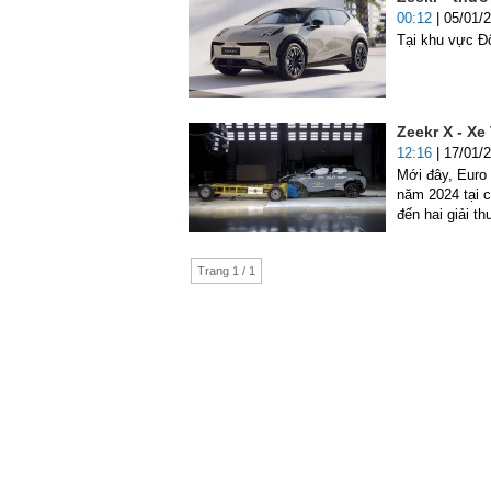
00:12
| 05/01/
Tại khu vực Đ
Zeekr X - Xe
12:16
| 17/01/
Mới đây, Euro
năm 2024 tại 
đến hai giải t
Trang 1 / 1