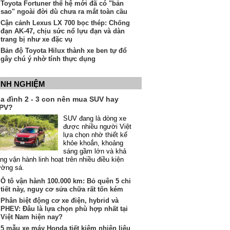
Toyota Fortuner thế hệ mới đã có "bản
sao" ngoài đời dù chưa ra mắt toàn cầu
Cận cảnh Lexus LX 700 bọc thép: Chống
đạn AK-47, chịu sức nổ lựu đạn và dàn
trang bị như xe đặc vụ
Bản độ Toyota Hilux thành xe ben tự đổ
gây chú ý nhờ tính thực dụng
INH NGHIỆM
ia đình 2 - 3 con nên mua SUV hay
PV?
SUV đang là dòng xe
được nhiều người Việt
lựa chọn nhờ thiết kế
khỏe khoắn, khoảng
sáng gầm lớn và khả
ng vận hành linh hoạt trên nhiều điều kiện
ường sá.
Ô tô vận hành 100.000 km: Bỏ quên 5 chi
tiết này, nguy cơ sửa chữa rất tốn kém
Phân biệt động cơ xe điện, hybrid và
PHEV: Đâu là lựa chọn phù hợp nhất tại
Việt Nam hiện nay?
5 mẫu xe máy Honda tiết kiệm nhiên liệu