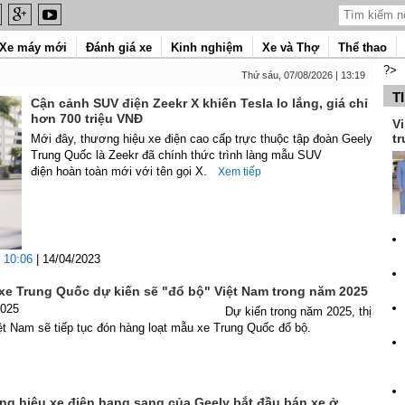
Xe máy mới
Đánh giá xe
Kinh nghiệm
Xe và Thợ
Thể thao
?>
Thứ sáu, 07/08/2026 | 13:19
T
Cận cảnh SUV điện Zeekr X khiến Tesla lo lắng, giá chỉ
hơn 700 triệu VNĐ
Vi
tr
Mới đây, thương hiệu xe điện cao cấp trực thuộc tập đoàn Geely
Trung Quốc là Zeekr đã chính thức trình làng mẫu SUV
điện hoàn toàn mới với tên gọi X.
Xem tiếp
10:06
| 14/04/2023
e Trung Quốc dự kiến sẽ "đổ bộ" Việt Nam trong năm 2025
2025
Dự kiến trong năm 2025, thị
ệt Nam sẽ tiếp tục đón hàng loạt mẫu xe Trung Quốc đổ bộ.
ơng hiệu xe điện hạng sang của Geely bắt đầu bán xe ở