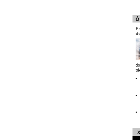
Ô
Fr
d
do
tr
X