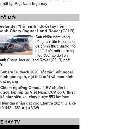
nhất tại Việt Nam hiện nay
 TÔ MỚI
eelander “hồi sinh” dưới tay liên
oanh Chery Jaguar Land Rover (CJLR)
Sau nhiều năm vắng
bóng, cái tên Freelander
đã chính thức được “hồi
sinh” dưới một thương
hiệu độc lập do liên
anh Chery Jaguar Land Rover (CJLR) phát
iển.
Subaru Outback 2026 "lột xác" với ngoại
hình góc cạnh, nội thất mới và màn hình
đặt ngang
Chiêm ngưỡng Omoda 4 EV chuẩn bị
được lắp ráp tại Việt Nam: CUV cỡ C thiết
kế như siêu xe, chạy được 553 km/sạc
Hyundai nhận đặt cọc Elantra 2027: Giá xe
từ 442 - 681 triệu VNĐ
E HAY TV