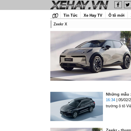
Tin Tức
Xe Hay TV
Ô tô mới
Zeekr X
Những mẫu x
16:34
| 05/02/
trường ô tô Vi
Zeekr - thư