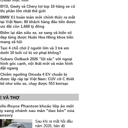
chuẩn mực mới"
BYD, Geely và Chery lọt top 10 hãng xe có
thị phần lớn nhất thế giới
BMW X1 hoàn toàn mới chính thức ra mắt
tại Việt Nam: 80 khách hàng đầu tiên được
ưu đãi còn 1,668 tỷ đồng
Điểm lại dàn siêu xe, xe sang và biển số
đẹp từng được Huấn Hoa Hồng khoe trên
mạng xã hội
Taxi 4 chỗ chở 2 người lớn và 3 trẻ em
dưới 10 tuổi có bị xử phạt không?
Subaru Outback 2026 "lột xác" với ngoại
hình góc cạnh, nội thất mới và màn hình
đặt ngang
Chiêm ngưỡng Omoda 4 EV chuẩn bị
được lắp ráp tại Việt Nam: CUV cỡ C thiết
kế như siêu xe, chạy được 553 km/sạc
E VÀ THỢ
olls-Royce Phantom khoác lớp áo mới
ầy sang chảnh sau màn "dao kéo" của
ansory
Sau khi ra mắt hồi đầu
năm 2026, bản độ