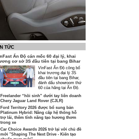
IN TỨC
nFast Ấn Độ cán mốc 60 đại lý, khai
ương cơ sở 3S đầu tiên tại bang Bihar
VinFast Ấn Độ công bố
khai trương đại lý 3S
đầu tiên tại bang Bihar,
đánh dấu showroom thứ
60 của hãng tại Ấn Độ.
Freelander “hồi sinh” dưới tay liên doanh
Chery Jaguar Land Rover (CJLR)
Ford Territory 2026 được bổ sung bản
Platinum Hybrid: Nâng cấp hệ thống hỗ
trợ lái, thêm tính năng tạo hương thơm
trong xe
Car Choice Awards 2026 trở lại với chủ đề
mới "Shaping The Next Drive - Kiến tạo