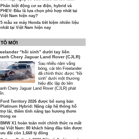
Phân biệt động cơ xe điện, hybrid và
PHEV: Đâu là lựa chọn phù hợp nhất tại
Việt Nam hiện nay?
5 mẫu xe máy Honda tiết kiệm nhiên liệu
nhất tại Việt Nam hiện nay
 TÔ MỚI
eelander “hồi sinh” dưới tay liên
oanh Chery Jaguar Land Rover (CJLR)
Sau nhiều năm vắng
bóng, cái tên Freelander
đã chính thức được “hồi
sinh” dưới một thương
hiệu độc lập do liên
anh Chery Jaguar Land Rover (CJLR) phát
iển.
Ford Territory 2026 được bổ sung bản
Platinum Hybrid: Nâng cấp hệ thống hỗ
trợ lái, thêm tính năng tạo hương thơm
trong xe
BMW X1 hoàn toàn mới chính thức ra mắt
tại Việt Nam: 80 khách hàng đầu tiên được
ưu đãi còn 1,668 tỷ đồng