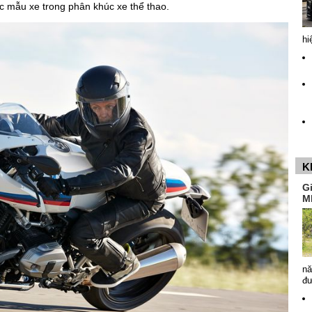
ác mẫu xe trong phân khúc xe thể thao.
hi
K
G
M
nă
đ