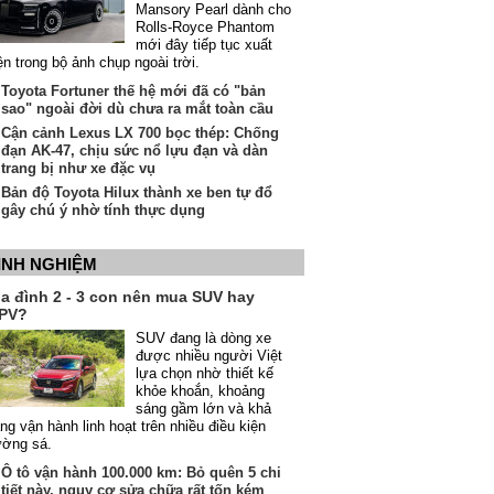
Mansory Pearl dành cho
Rolls-Royce Phantom
mới đây tiếp tục xuất
ện trong bộ ảnh chụp ngoài trời.
Toyota Fortuner thế hệ mới đã có "bản
sao" ngoài đời dù chưa ra mắt toàn cầu
Cận cảnh Lexus LX 700 bọc thép: Chống
đạn AK-47, chịu sức nổ lựu đạn và dàn
trang bị như xe đặc vụ
Bản độ Toyota Hilux thành xe ben tự đổ
gây chú ý nhờ tính thực dụng
INH NGHIỆM
ia đình 2 - 3 con nên mua SUV hay
PV?
SUV đang là dòng xe
được nhiều người Việt
lựa chọn nhờ thiết kế
khỏe khoắn, khoảng
sáng gầm lớn và khả
ng vận hành linh hoạt trên nhiều điều kiện
ường sá.
Ô tô vận hành 100.000 km: Bỏ quên 5 chi
tiết này, nguy cơ sửa chữa rất tốn kém