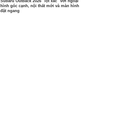
Subaru Outback 2026 "lột xác" với ngoại
hình góc cạnh, nội thất mới và màn hình
đặt ngang