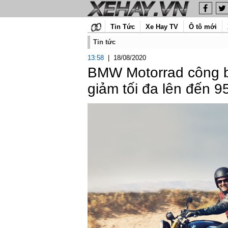
Tin Tức
Xe Hay TV
Ô tô mới
Tin tức
13:58
|
18/08/2020
BMW Motorrad công bố
giảm tối đa lên đến 9