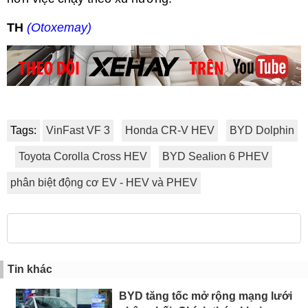
TH
(Otoxemay)
Tags:
VinFast VF 3
Honda CR-V HEV
BYD Dolphin
Toyota Corolla Cross HEV
BYD Sealion 6 PHEV
phân biệt động cơ EV - HEV và PHEV
Tin khác
BYD tăng tốc mở rộng mạng lưới