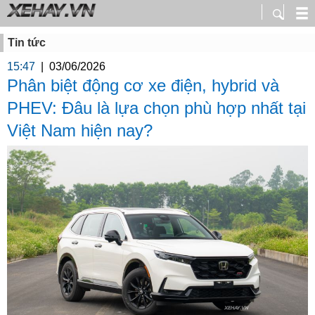
Tin tức
15:47
|
03/06/2026
Phân biệt động cơ xe điện, hybrid và
PHEV: Đâu là lựa chọn phù hợp nhất tại
Việt Nam hiện nay?