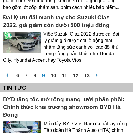
giá lên đến 30 triệu đồng, kèm theo đó là gói quà tặng
bao gồm lót cốp, thảm sàn, phim cách nhiệt, bảo hiểm...
Đại lý ưu đãi mạnh tay cho Suzuki Ciaz
2022, giá giảm còn dưới 500 triệu đồng
Việc Suzuki Ciaz 2022 được cái đại
lý giảm giá được coi là động thái
nhằm tăng sức cạnh với các đối thủ
trong cùng phân khúc như Honda
City, Hyundai Accent hay Toyota Vios.
6
7
8
9
10
11
12
13
TIN TỨC
BYD tăng tốc mở rộng mạng lưới phân phối:
Chính thức khai trương showroom BYD Hà
Đông
Mới đây, BYD Việt Nam đã bắt tay cùng
Tập đoàn Hà Thành Auto (HTA) chính