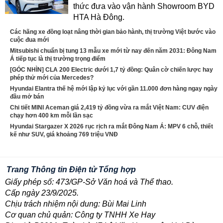
thức đưa vào vận hành Showroom BYD
HTA Hà Đông.
Các hãng xe đồng loạt nâng thời gian bảo hành, thị trường Việt bước vào
cuộc đua mới
Mitsubishi chuẩn bị tung 13 mẫu xe mới từ nay đến năm 2031: Đông Nam
Á tiếp tục là thị trường trọng điểm
[GÓC NHÌN] CLA 200 Electric dưới 1,7 tỷ đồng: Quân cờ chiến lược hay
phép thử mới của Mercedes?
Hyundai Elantra thế hệ mới lập kỷ lục với gần 11.000 đơn hàng ngay ngày
đầu mở bán
Chi tiết MINI Aceman giá 2,419 tỷ đồng vừa ra mắt Việt Nam: CUV điện
chạy hơn 400 km mỗi lần sạc
Hyundai Stargazer X 2026 rục rịch ra mắt Đông Nam Á: MPV 6 chỗ, thiết
kế như SUV, giá khoảng 769 triệu VNĐ
Trang Thông tin Điện tử Tổng hợp
Giấy phép số: 473/GP-Sở Văn hoá và Thể thao.
Cấp ngày 23/9/2025.
Chịu trách nhiệm nội dung: Bùi Mai Linh
Cơ quan chủ quản: Công ty TNHH Xe Hay