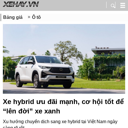
Bảng giá
Ô tô
Xe hybrid ưu đãi mạnh, cơ hội tốt để
“lên đời” xe xanh
Xu hướng chuyển dịch sang xe hybrid tại Việt Nam ngày
càng rõ rệt.