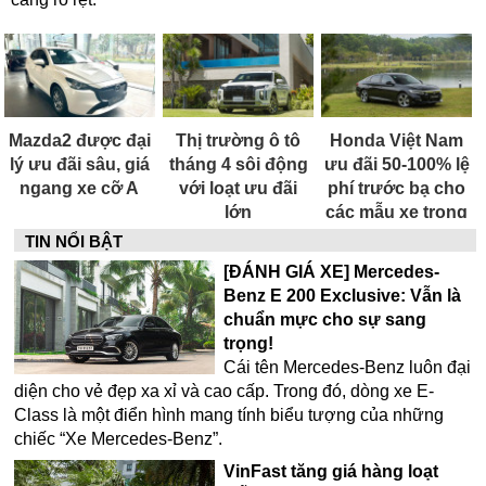
Mazda2 được đại
Thị trường ô tô
Honda Việt Nam
lý ưu đãi sâu, giá
tháng 4 sôi động
ưu đãi 50-100% lệ
ngang xe cỡ A
với loạt ưu đãi
phí trước bạ cho
lớn
các mẫu xe trong
tháng 7
TIN NỔI BẬT
[ĐÁNH GIÁ XE] Mercedes-
Benz E 200 Exclusive: Vẫn là
chuẩn mực cho sự sang
trọng!
Cái tên Mercedes-Benz luôn đại
diện cho vẻ đẹp xa xỉ và cao cấp. Trong đó, dòng xe E-
Class là một điển hình mang tính biểu tượng của những
chiếc “Xe Mercedes-Benz”.
VinFast tăng giá hàng loạt