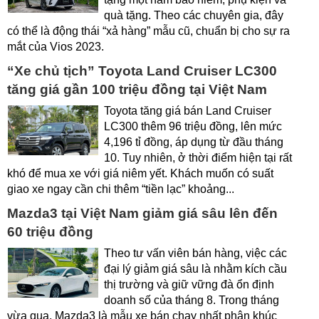
quà tặng. Theo các chuyên gia, đây
có thể là động thái “xả hàng” mẫu cũ, chuẩn bị cho sự ra
mắt của Vios 2023.
“Xe chủ tịch” Toyota Land Cruiser LC300
tăng giá gần 100 triệu đồng tại Việt Nam
Toyota tăng giá bán Land Cruiser
LC300 thêm 96 triệu đồng, lên mức
4,196 tỉ đồng, áp dụng từ đầu tháng
10. Tuy nhiên, ở thời điểm hiện tại rất
khó để mua xe với giá niêm yết. Khách muốn có suất
giao xe ngay cần chi thêm “tiền lạc” khoảng...
Mazda3 tại Việt Nam giảm giá sâu lên đến
60 triệu đồng
Theo tư vấn viên bán hàng, việc các
đại lý giảm giá sâu là nhằm kích cầu
thị trường và giữ vững đà ổn định
doanh số của tháng 8. Trong tháng
vừa qua, Mazda3 là mẫu xe bán chạy nhất phân khúc