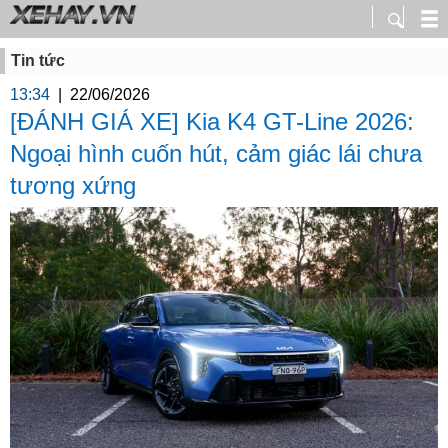
Tin tức
13:34
|
22/06/2026
[ĐÁNH GIÁ XE] Kia K4 GT-Line 2026:
Ngoại hình cuốn hút, cảm giác lái chưa
tương xứng