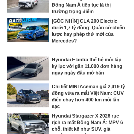
Đông Nam Á tiếp tục là thị
trường trọng điểm
[GÓC NHÌN] CLA 200 Electric
dưới 1,7 tỷ đồng: Quân cờ chiến
lược hay phép thử mới của
Mercedes?
Hyundai Elantra thế hệ mới lập
kỷ lục với gần 11.000 đơn hàng
ngay ngày đầu mở bán
Chi tiết MINI Aceman giá 2,419 tỷ
đồng vừa ra mắt Việt Nam: CUV
điện chạy hơn 400 km mỗi lần
sạc
Hyundai Stargazer X 2026 rục
rịch ra mắt Đông Nam Á: MPV 6
chỗ, thiết kế như SUV, giá