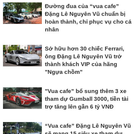
Đường đua của “vua cafe”
Đặng Lê Nguyên Vũ chuẩn bị
hoàn thành, chỉ phục vụ cho cá
nhân
Sở hữu hơn 30 chiếc Ferrari,
ông Đặng Lê Nguyên Vũ trở
thành khách VIP của hãng
"Ngựa chồm"
"Vua cafe” bổ sung thêm 3 xe
tham dự Gumball 3000, tiền tài
trợ tăng lên gần 6 tỷ VNĐ
“Vua cafe” Đặng Lê Nguyên Vũ
sẽ mang 15 siêu xe tham dự