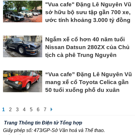
"Vua cafe" Đặng Lê Nguyên Vũ
sở hữu bộ sưu tập gần 700 xe,
ước tính khoảng 3.000 tỷ đồng
Ngắm xế cổ hơn 40 năm tuổi
Nissan Datsun 280ZX của Chủ
tịch cà phê Trung Nguyên
“Vua cafe” Đặng Lê Nguyên Vũ
mang xế cổ Toyota Celica gần
50 tuổi xuống phố du xuân
1
2
3
4
5
6
7
Trang Thông tin Điện tử Tổng hợp
Giấy phép số: 473/GP-Sở Văn hoá và Thể thao.