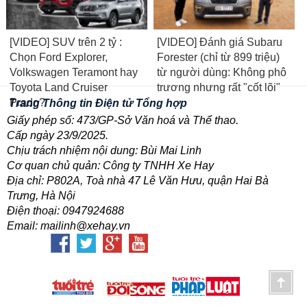
[VIDEO] SUV trên 2 tỷ :
[VIDEO] Đánh giá Subaru
Chọn Ford Explorer,
Forester (chỉ từ 899 triệu)
Volkswagen Teramont hay
từ người dùng: Không phô
Toyota Land Cruiser
trương nhưng rất "cốt lõi"
Prado?
Trang Thông tin Điện tử Tổng hợp
Giấy phép số: 473/GP-Sở Văn hoá và Thể thao.
Cấp ngày 23/9/2025.
Chịu trách nhiệm nội dung: Bùi Mai Linh
Cơ quan chủ quản: Công ty TNHH Xe Hay
Địa chỉ: P802A, Toà nhà 47 Lê Văn Hưu, quận Hai Bà
Trưng, Hà Nội
Điện thoại: 0947924688
Email: mailinh@xehay.vn