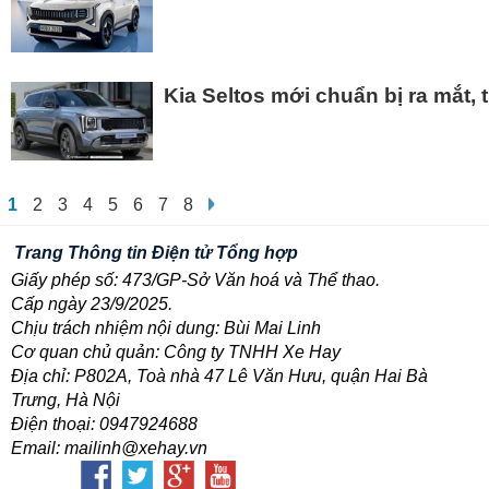
Kia Seltos mới chuẩn bị ra mắt, t
1
2
3
4
5
6
7
8
Trang Thông tin Điện tử Tổng hợp
Giấy phép số: 473/GP-Sở Văn hoá và Thể thao.
Cấp ngày 23/9/2025.
Chịu trách nhiệm nội dung: Bùi Mai Linh
Cơ quan chủ quản: Công ty TNHH Xe Hay
Địa chỉ: P802A, Toà nhà 47 Lê Văn Hưu, quận Hai Bà
Trưng, Hà Nội
Điện thoại: 0947924688
Email: mailinh@xehay.vn