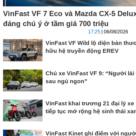
VinFast VF 7 Eco và Mazda CX-5 Delu
đáng chú ý ở tầm giá 700 triệu
17:25
| 06/08/2026
VinFast VF Wild lộ diện bản thư
hữu hệ truyền động EREV
Chủ xe VinFast VF 9: “Người lái
sau ngủ ngon”
VinFast khai trương 21 đại lý xe 
tiếp tục mở rộng hệ sinh thái x
VinFast Kinet ghi điểm với người