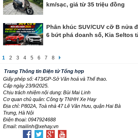
km/sạc, giá từ 35 triệu đồng
Phân khúc SUV/CUV cỡ B nửa đ
6 bứt phá doanh số, Kia Seltos
1
2
3
4
5
6
7
8
Trang Thông tin Điện tử Tổng hợp
Giấy phép số: 473/GP-Sở Văn hoá và Thể thao.
Cấp ngày 23/9/2025.
Chịu trách nhiệm nội dung: Bùi Mai Linh
Cơ quan chủ quản: Công ty TNHH Xe Hay
Địa chỉ: P802A, Toà nhà 47 Lê Văn Hưu, quận Hai Bà
Trưng, Hà Nội
Điện thoại: 0947924688
Email: mailinh@xehay.vn