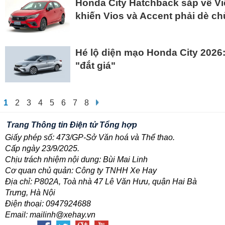
Honda City Hatchback sắp về Vi
khiến Vios và Accent phải dè c
Hé lộ diện mạo Honda City 202
"đắt giá"
1
2
3
4
5
6
7
8
Trang Thông tin Điện tử Tổng hợp
Giấy phép số: 473/GP-Sở Văn hoá và Thể thao.
Cấp ngày 23/9/2025.
Chịu trách nhiệm nội dung: Bùi Mai Linh
Cơ quan chủ quản: Công ty TNHH Xe Hay
Địa chỉ: P802A, Toà nhà 47 Lê Văn Hưu, quận Hai Bà
Trưng, Hà Nội
Điện thoại: 0947924688
Email: mailinh@xehay.vn