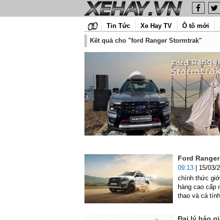
Tin Tức
Xe Hay TV
Ô tô mới
Kết quả cho "ford Ranger Stormtrak"
Ford Ranger 
09:13
| 15/03/
chính thức gi
hàng cao cấp m
thao và cá tín
Đại lý báo g