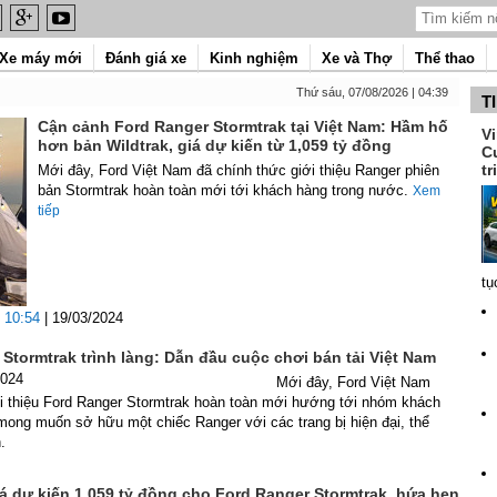
Xe máy mới
Đánh giá xe
Kinh nghiệm
Xe và Thợ
Thể thao
Thứ sáu, 07/08/2026 | 04:39
T
Cận cảnh Ford Ranger Stormtrak tại Việt Nam: Hầm hố
V
hơn bản Wildtrak, giá dự kiến từ 1,059 tỷ đồng
C
tr
Mới đây, Ford Việt Nam đã chính thức giới thiệu Ranger phiên
bản Stormtrak hoàn toàn mới tới khách hàng trong nước.
Xem
tiếp
tụ
10:54
| 19/03/2024
Stormtrak trình làng: Dẫn đầu cuộc chơi bán tải Việt Nam
2024
Mới đây, Ford Việt Nam
ới thiệu Ford Ranger Stormtrak hoàn toàn mới hướng tới nhóm khách
ong muốn sở hữu một chiếc Ranger với các trang bị hiện đại, thể
h.
iá dự kiến 1,059 tỷ đồng cho Ford Ranger Stormtrak, hứa hẹn