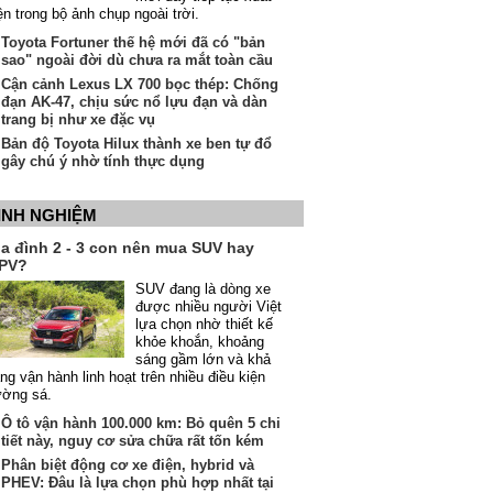
ện trong bộ ảnh chụp ngoài trời.
Toyota Fortuner thế hệ mới đã có "bản
sao" ngoài đời dù chưa ra mắt toàn cầu
Cận cảnh Lexus LX 700 bọc thép: Chống
đạn AK-47, chịu sức nổ lựu đạn và dàn
trang bị như xe đặc vụ
Bản độ Toyota Hilux thành xe ben tự đổ
gây chú ý nhờ tính thực dụng
INH NGHIỆM
ia đình 2 - 3 con nên mua SUV hay
PV?
SUV đang là dòng xe
được nhiều người Việt
lựa chọn nhờ thiết kế
khỏe khoắn, khoảng
sáng gầm lớn và khả
ng vận hành linh hoạt trên nhiều điều kiện
ường sá.
Ô tô vận hành 100.000 km: Bỏ quên 5 chi
tiết này, nguy cơ sửa chữa rất tốn kém
Phân biệt động cơ xe điện, hybrid và
PHEV: Đâu là lựa chọn phù hợp nhất tại