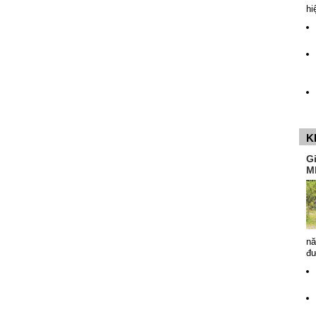
hi
K
G
M
nă
đ