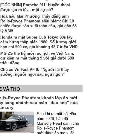
[GÓC NHÌN] Porsche 911: Huyền thoại
được tạo ra từ… một sự cố?
Hoa hậu Mai Phương Thúy đăng ảnh
Rolls-Royce Phantom siêu hiếm: Chỉ 10
chiếc được sản xuất toàn cầu, giá gần 68
tỷ VNĐ
Honda ra mắt Super Cub Tokyo 80s lấy
cảm hứng thập niên 1980: Số lượng giới
hạn chỉ 500 xe, giá khoảng 42,7 triệu VNĐ
MG ZS thế hệ mới rục rịch về Việt Nam,
dự kiến ra mắt tháng 9 với giá dưới 600
triệu đồng
Chủ xe VinFast VF 9: “Người lái thấy
sướng, người ngồi sau ngủ ngon”
E VÀ THỢ
olls-Royce Phantom khoác lớp áo mới
ầy sang chảnh sau màn "dao kéo" của
ansory
Sau khi ra mắt hồi đầu
năm 2026, bản độ
Mansory Pearl dành cho
Rolls-Royce Phantom
mới đây tiếp tục xuất