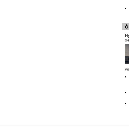
Ô
H
xe
vớ