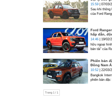
15:59
| 07/03/
Sau khi thông 
của Ford Rang
Ford Ranger 
hấp dẫn, độ
14:46
| 19/02/
hữu ngoại hình
bán tải” của R
Phiên bản đ
Đông Nam Á:
10:52
| 22/03/
Bangkok Inter
phiên bản đặc 
Trang 1 / 1