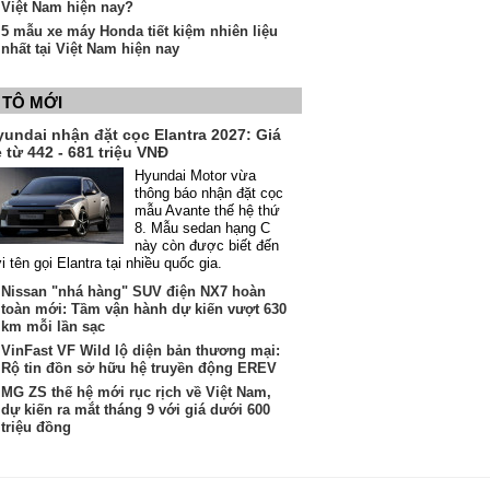
Việt Nam hiện nay?
5 mẫu xe máy Honda tiết kiệm nhiên liệu
nhất tại Việt Nam hiện nay
 TÔ MỚI
yundai nhận đặt cọc Elantra 2027: Giá
 từ 442 - 681 triệu VNĐ
Hyundai Motor vừa
thông báo nhận đặt cọc
mẫu Avante thế hệ thứ
8. Mẫu sedan hạng C
này còn được biết đến
i tên gọi Elantra tại nhiều quốc gia.
Nissan "nhá hàng" SUV điện NX7 hoàn
toàn mới: Tầm vận hành dự kiến vượt 630
km mỗi lần sạc
VinFast VF Wild lộ diện bản thương mại:
Rộ tin đồn sở hữu hệ truyền động EREV
MG ZS thế hệ mới rục rịch về Việt Nam,
dự kiến ra mắt tháng 9 với giá dưới 600
triệu đồng