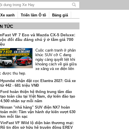
Tìm
kiếm
Xe xanh
Triển lãm Ô tô
Bảng giá
nội
dung
IN TỨC
inFast VF 7 Eco và Mazda CX-5 Deluxe:
uộc đối đầu đáng chú ý ở tầm giá 700
iệu
Cuộc cạnh tranh ở phân
khúc SUV cỡ C đang
ngày càng quyết liệt khi
khoảng cách về giá giữa
xe xăng và xe điện liên
c được thu hẹp.
Hyundai nhận đặt cọc Elantra 2027: Giá xe
từ 442 - 681 triệu VNĐ
Ford hoàn thiện hệ thống trung tâm đào
tạo toàn cầu tại Việt Nam, dự kiến đào tạo
4.500 nhân sự mỗi năm
Nissan "nhá hàng" SUV điện NX7 hoàn
toàn mới: Tầm vận hành dự kiến vượt 630
km mỗi lần sạc
VinFast VF Wild lộ diện bản thương mại:
Rộ tin đồn sở hữu hệ truyền động EREV