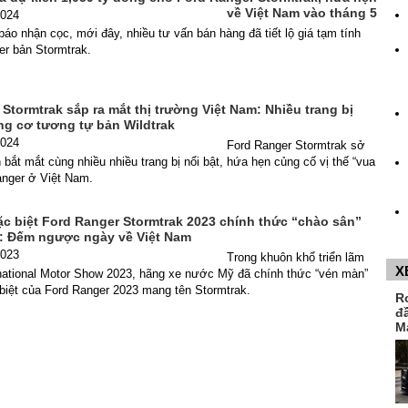
về Việt Nam vào tháng 5
2024
báo nhận cọc, mới đây, nhiều tư vấn bán hàng đã tiết lộ giá tạm tính
er bản Stormtrak.
Stormtrak sắp ra mắt thị trường Việt Nam: Nhiều trang bị
ng cơ tương tự bản Wildtrak
2024
Ford Ranger Stormtrak sở
 bắt mắt cùng nhiều nhiều trang bị nổi bật, hứa hẹn củng cố vị thế “vua
anger ở Việt Nam.
ặc biệt Ford Ranger Stormtrak 2023 chính thức “chào sân”
 Đếm ngược ngày về Việt Nam
2023
Trong khuôn khổ triển lãm
X
national Motor Show 2023, hãng xe nước Mỹ đã chính thức “vén màn”
biệt của Ford Ranger 2023 mang tên Stormtrak.
R
đ
M