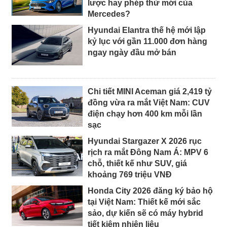
lược hay phép thử mới của
Mercedes?
Hyundai Elantra thế hệ mới lập
kỷ lục với gần 11.000 đơn hàng
ngay ngày đầu mở bán
Chi tiết MINI Aceman giá 2,419 tỷ
đồng vừa ra mắt Việt Nam: CUV
điện chạy hơn 400 km mỗi lần
sạc
Hyundai Stargazer X 2026 rục
rịch ra mắt Đông Nam Á: MPV 6
chỗ, thiết kế như SUV, giá
khoảng 769 triệu VNĐ
Honda City 2026 đăng ký bảo hộ
tại Việt Nam: Thiết kế mới sắc
sảo, dự kiến sẽ có máy hybrid
tiết kiệm nhiên liệu