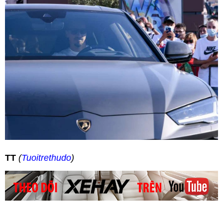
TT
(
Tuoitrethudo
)