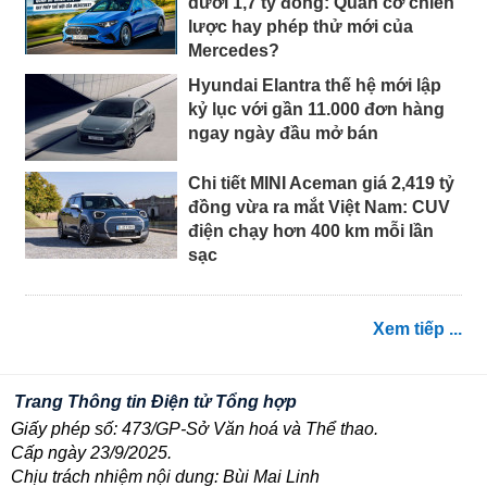
dưới 1,7 tỷ đồng: Quân cờ chiến
lược hay phép thử mới của
Mercedes?
Hyundai Elantra thế hệ mới lập
kỷ lục với gần 11.000 đơn hàng
ngay ngày đầu mở bán
Chi tiết MINI Aceman giá 2,419 tỷ
đồng vừa ra mắt Việt Nam: CUV
điện chạy hơn 400 km mỗi lần
sạc
Xem tiếp ...
Trang Thông tin Điện tử Tổng hợp
Giấy phép số: 473/GP-Sở Văn hoá và Thể thao.
Cấp ngày 23/9/2025.
Chịu trách nhiệm nội dung: Bùi Mai Linh