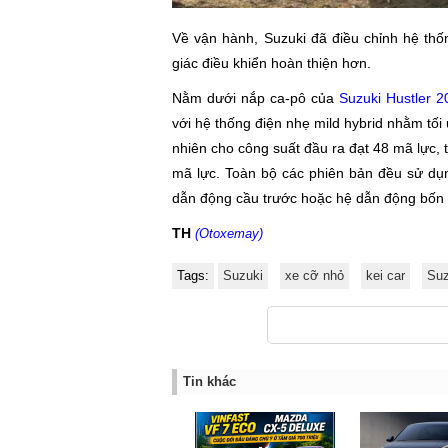
Về vận hành, Suzuki đã điều chỉnh hệ thố
giác điều khiển hoàn thiện hơn.
Nằm dưới nắp ca-pô của
Suzuki Hustler 2
với hệ thống điện nhẹ mild hybrid nhằm tối 
nhiên cho công suất đầu ra đạt 48 mã lực, 
mã lực. Toàn bộ các phiên bản đều sử dụn
dẫn động cầu trước hoặc hệ dẫn động bốn 
TH
(Otoxemay)
Tags:
Suzuki
xe cỡ nhỏ
kei car
Suz
Tin khác