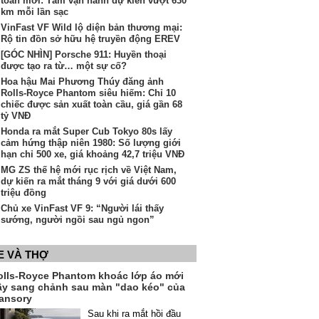
toàn mới: Tầm vận hành dự kiến vượt 630
km mỗi lần sạc
VinFast VF Wild lộ diện bản thương mại:
Rộ tin đồn sở hữu hệ truyền động EREV
[GÓC NHÌN] Porsche 911: Huyền thoại
được tạo ra từ… một sự cố?
Hoa hậu Mai Phương Thúy đăng ảnh
Rolls-Royce Phantom siêu hiếm: Chỉ 10
chiếc được sản xuất toàn cầu, giá gần 68
tỷ VNĐ
Honda ra mắt Super Cub Tokyo 80s lấy
cảm hứng thập niên 1980: Số lượng giới
hạn chỉ 500 xe, giá khoảng 42,7 triệu VNĐ
MG ZS thế hệ mới rục rịch về Việt Nam,
dự kiến ra mắt tháng 9 với giá dưới 600
triệu đồng
Chủ xe VinFast VF 9: “Người lái thấy
sướng, người ngồi sau ngủ ngon”
E VÀ THỢ
olls-Royce Phantom khoác lớp áo mới
ầy sang chảnh sau màn "dao kéo" của
ansory
Sau khi ra mắt hồi đầu