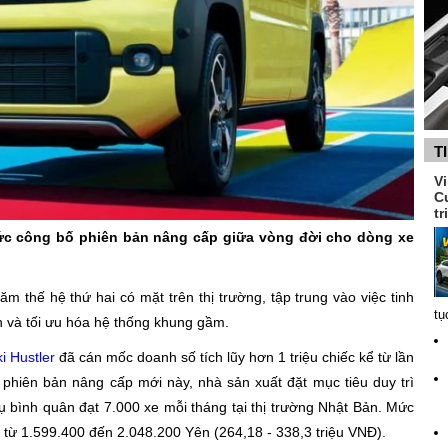
T
V
C
tr
ức công bố phiên bản nâng cấp giữa vòng đời cho dòng xe
ăm thế hệ thứ hai có mặt trên thị trường, tập trung vào việc tinh
tụ
n và tối ưu hóa hệ thống khung gầm.
i Hustler
đã cán mốc doanh số tích lũy hơn 1 triệu chiếc kể từ lần
 phiên bản nâng cấp mới này, nhà sản xuất đặt mục tiêu duy trì
ụ bình quân đạt 7.000 xe mỗi tháng tại thị trường Nhật Bản. Mức
 từ 1.599.400 đến 2.048.200 Yên (264,18 - 338,3 triệu VNĐ).