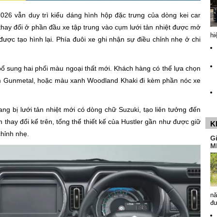
2026 vẫn duy trì kiểu dáng hình hộp đặc trưng của dòng kei car
hay đổi ở phần đầu xe tập trung vào cụm lưới tản nhiệt được mở
hi
được tạo hình lại. Phía đuôi xe ghi nhận sự điều chỉnh nhẹ ở chi
ổ sung hai phối màu ngoại thất mới. Khách hàng có thể lựa chọn
m Gunmetal, hoặc màu xanh Woodland Khaki đi kèm phần nóc xe
ng bị lưới tản nhiệt mới có dòng chữ Suzuki, tạo liên tưởng đến
hay đổi kể trên, tổng thể thiết kế của Hustler gần như được giữ
K
chỉnh nhẹ.
G
M
nă
đ