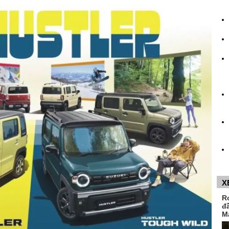
X
R
đ
M