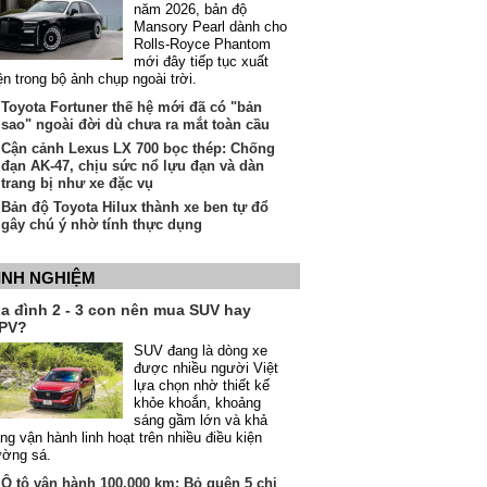
năm 2026, bản độ
Mansory Pearl dành cho
Rolls-Royce Phantom
mới đây tiếp tục xuất
ện trong bộ ảnh chụp ngoài trời.
Toyota Fortuner thế hệ mới đã có "bản
sao" ngoài đời dù chưa ra mắt toàn cầu
Cận cảnh Lexus LX 700 bọc thép: Chống
đạn AK-47, chịu sức nổ lựu đạn và dàn
trang bị như xe đặc vụ
Bản độ Toyota Hilux thành xe ben tự đổ
gây chú ý nhờ tính thực dụng
INH NGHIỆM
ia đình 2 - 3 con nên mua SUV hay
PV?
SUV đang là dòng xe
được nhiều người Việt
lựa chọn nhờ thiết kế
khỏe khoắn, khoảng
sáng gầm lớn và khả
ng vận hành linh hoạt trên nhiều điều kiện
ường sá.
Ô tô vận hành 100.000 km: Bỏ quên 5 chi