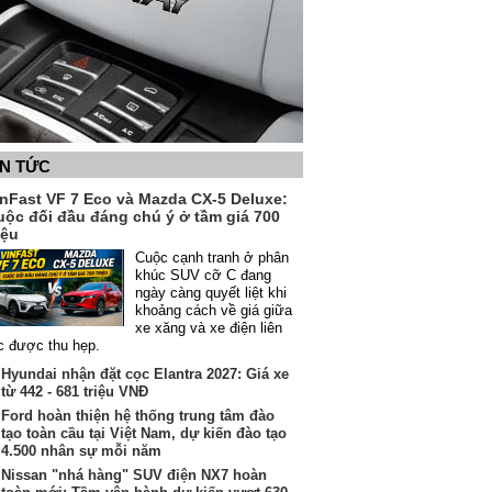
IN TỨC
inFast VF 7 Eco và Mazda CX-5 Deluxe:
uộc đối đầu đáng chú ý ở tầm giá 700
iệu
Cuộc cạnh tranh ở phân
khúc SUV cỡ C đang
ngày càng quyết liệt khi
khoảng cách về giá giữa
xe xăng và xe điện liên
c được thu hẹp.
Hyundai nhận đặt cọc Elantra 2027: Giá xe
từ 442 - 681 triệu VNĐ
Ford hoàn thiện hệ thống trung tâm đào
tạo toàn cầu tại Việt Nam, dự kiến đào tạo
4.500 nhân sự mỗi năm
Nissan "nhá hàng" SUV điện NX7 hoàn