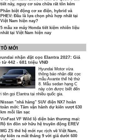
tiết này, nguy cơ sửa chữa rất tốn kém
Phân biệt động cơ xe điện, hybrid và
PHEV: Đâu là lựa chọn phù hợp nhất tại
Việt Nam hiện nay?
5 mẫu xe máy Honda tiết kiệm nhiên liệu
nhất tại Việt Nam hiện nay
 TÔ MỚI
yundai nhận đặt cọc Elantra 2027: Giá
 từ 442 - 681 triệu VNĐ
Hyundai Motor vừa
thông báo nhận đặt cọc
mẫu Avante thế hệ thứ
8. Mẫu sedan hạng C
này còn được biết đến
i tên gọi Elantra tại nhiều quốc gia.
Nissan "nhá hàng" SUV điện NX7 hoàn
toàn mới: Tầm vận hành dự kiến vượt 630
km mỗi lần sạc
VinFast VF Wild lộ diện bản thương mại:
Rộ tin đồn sở hữu hệ truyền động EREV
MG ZS thế hệ mới rục rịch về Việt Nam,
dự kiến ra mắt tháng 9 với giá dưới 600