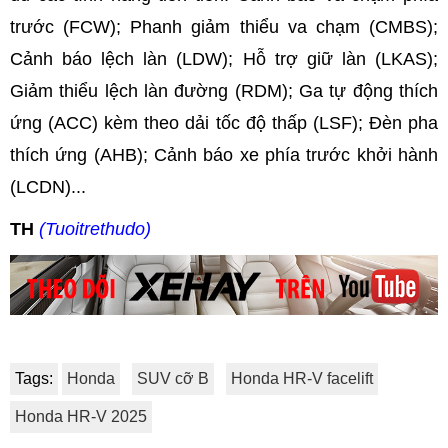
trước (FCW); Phanh giảm thiểu va chạm (CMBS);
Cảnh báo lệch làn (LDW); Hỗ trợ giữ làn (LKAS);
Giảm thiểu lệch làn đường (RDM); Ga tự động thích
ứng (ACC) kèm theo dải tốc độ thấp (LSF); Đèn pha
thích ứng (AHB); Cảnh báo xe phía trước khởi hành
(LCDN)...
TH
(Tuoitrethudo)
Tags:
Honda
SUV cỡ B
Honda HR-V facelift
Honda HR-V 2025