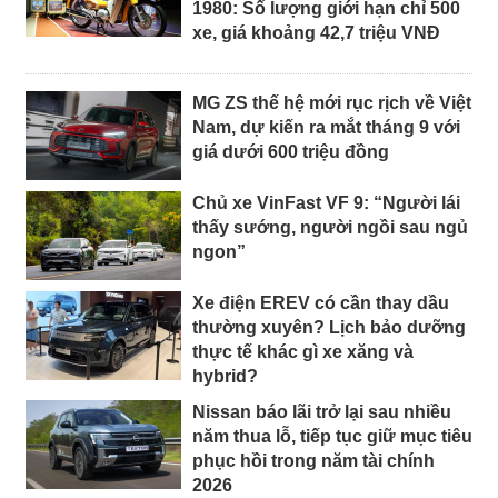
1980: Số lượng giới hạn chỉ 500
xe, giá khoảng 42,7 triệu VNĐ
MG ZS thế hệ mới rục rịch về Việt
Nam, dự kiến ra mắt tháng 9 với
giá dưới 600 triệu đồng
Chủ xe VinFast VF 9: “Người lái
thấy sướng, người ngồi sau ngủ
ngon”
Xe điện EREV có cần thay dầu
thường xuyên? Lịch bảo dưỡng
thực tế khác gì xe xăng và
hybrid?
Nissan báo lãi trở lại sau nhiều
năm thua lỗ, tiếp tục giữ mục tiêu
phục hồi trong năm tài chính
2026