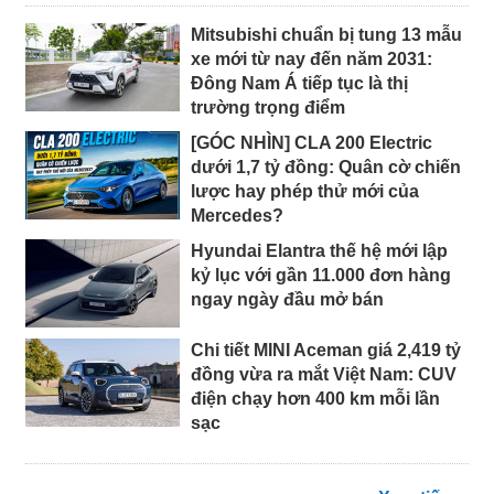
Mitsubishi chuẩn bị tung 13 mẫu
xe mới từ nay đến năm 2031:
Đông Nam Á tiếp tục là thị
trường trọng điểm
[GÓC NHÌN] CLA 200 Electric
dưới 1,7 tỷ đồng: Quân cờ chiến
lược hay phép thử mới của
Mercedes?
Hyundai Elantra thế hệ mới lập
kỷ lục với gần 11.000 đơn hàng
ngay ngày đầu mở bán
Chi tiết MINI Aceman giá 2,419 tỷ
đồng vừa ra mắt Việt Nam: CUV
điện chạy hơn 400 km mỗi lần
sạc