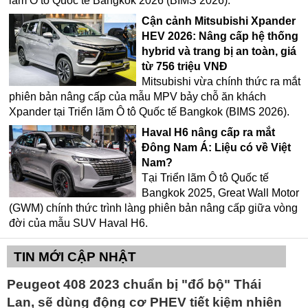
lãm Ô tô Quốc tế Bangkok 2026 (BIMS 2026).
Cận cảnh Mitsubishi Xpander
HEV 2026: Nâng cấp hệ thống
hybrid và trang bị an toàn, giá
từ 756 triệu VNĐ
Mitsubishi vừa chính thức ra mắt
phiên bản nâng cấp của mẫu MPV bảy chỗ ăn khách
Xpander tại Triển lãm Ô tô Quốc tế Bangkok (BIMS 2026).
Haval H6 nâng cấp ra mắt
Đông Nam Á: Liệu có về Việt
Nam?
Tại Triển lãm Ô tô Quốc tế
Bangkok 2025, Great Wall Motor
(GWM) chính thức trình làng phiên bản nâng cấp giữa vòng
đời của mẫu SUV Haval H6.
TIN MỚI CẬP NHẬT
Peugeot 408 2023 chuẩn bị "đổ bộ" Thái
Lan, sẽ dùng động cơ PHEV tiết kiệm nhiên