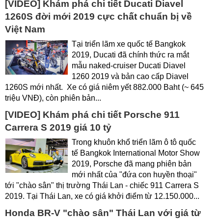
[VIDEO] Khám phá chi tiết Ducati Diavel
1260S đời mới 2019 cực chất chuẩn bị về
Việt Nam
Tại triển lãm xe quốc tế Bangkok
2019, Ducati đã chính thức ra mắt
mẫu naked-cruiser Ducati Diavel
1260 2019 và bản cao cấp Diavel
1260S mới nhất. Xe có giá niêm yết 882.000 Baht (~ 645
triệu VNĐ), còn phiên bản...
[VIDEO] Khám phá chi tiết Porsche 911
Carrera S 2019 giá 10 tỷ
Trong khuôn khổ triển lãm ô tô quốc
tế Bangkok International Motor Show
2019, Porsche đã mang phiên bản
mới nhất của "đứa con huyền thoại"
tới "chào sân" thị trường Thái Lan - chiếc 911 Carrera S
2019. Tại Thái Lan, xe có giá khởi điểm từ 12.150.000...
Honda BR-V "chào sân" Thái Lan với giá từ