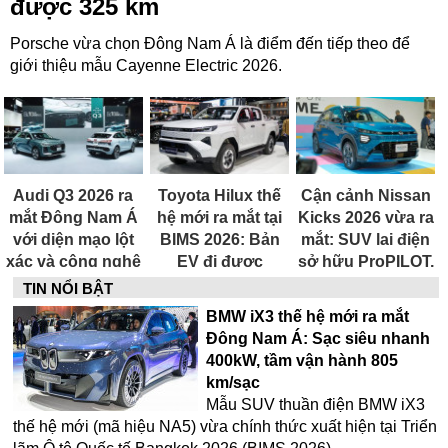
được 325 km
Porsche vừa chọn Đông Nam Á là điểm đến tiếp theo để
giới thiệu mẫu Cayenne Electric 2026.
Audi Q3 2026 ra
Toyota Hilux thế
Cận cảnh Nissan
mắt Đông Nam Á
hệ mới ra mắt tại
Kicks 2026 vừa ra
với diện mạo lột
BIMS 2026: Bản
mắt: SUV lai điện
xác và công nghệ
EV đi được
sở hữu ProPILOT,
tiết kiệm nhiên
240km/sạc, khả
hứa hẹn ngày về
TIN NỔI BẬT
liệu đột phá
năng lội nước
Việt Nam không
BMW iX3 thế hệ mới ra mắt
sâu 700 mm
xa
Đông Nam Á: Sạc siêu nhanh
400kW, tầm vận hành 805
km/sạc
Mẫu SUV thuần điện BMW iX3
thế hệ mới (mã hiệu NA5) vừa chính thức xuất hiện tại Triển