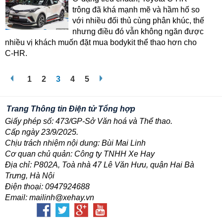
trông đã khá mạnh mẽ và hầm hố so
với nhiều đối thủ cùng phân khúc, thế
nhưng điều đó vẫn không ngăn được
nhiều vị khách muốn đặt mua bodykit thể thao hơn cho
C-HR.
1
2
3
4
5
Trang Thông tin Điện tử Tổng hợp
Giấy phép số: 473/GP-Sở Văn hoá và Thể thao.
Cấp ngày 23/9/2025.
Chịu trách nhiệm nội dung: Bùi Mai Linh
Cơ quan chủ quản: Công ty TNHH Xe Hay
Địa chỉ: P802A, Toà nhà 47 Lê Văn Hưu, quận Hai Bà
Trưng, Hà Nội
Điện thoại: 0947924688
Email: mailinh@xehay.vn