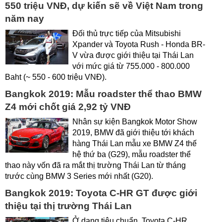
550 triệu VNĐ, dự kiến sẽ về Việt Nam trong
năm nay
Đối thủ trực tiếp của Mitsubishi
Xpander và Toyota Rush - Honda BR-
V vừa được giới thiệu tại Thái Lan
với mức giá từ 755.000 - 800.000
Baht (~ 550 - 600 triệu VNĐ).
Bangkok 2019: Mẫu roadster thể thao BMW
Z4 mới chốt giá 2,92 tỷ VNĐ
Nhân sự kiện Bangkok Motor Show
2019, BMW đã giới thiệu tới khách
hàng Thái Lan mẫu xe BMW Z4 thế
hệ thứ ba (G29), mẫu roadster thể
thao này vốn đã ra mắt thị trường Thái Lan từ tháng
trước cùng BMW 3 Series mới nhất (G20).
Bangkok 2019: Toyota C-HR GT được giới
thiệu tại thị trường Thái Lan
Ở dạng tiêu chuẩn, Toyota C-HR