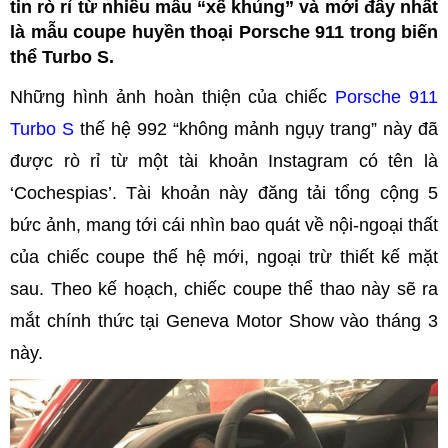
tin rò rỉ từ nhiều mẫu “xế khủng” và mới đây nhất
là mẫu coupe huyền thoại Porsche 911 trong biến
thể Turbo S.
Những hình ảnh hoàn thiện của chiếc
Porsche 911
Turbo S
thế hệ 992 “không mảnh ngụy trang” này đã
được rò rỉ từ một tài khoản Instagram có tên là
‘Cochespias’. Tài khoản này đăng tải tổng cộng 5
bức ảnh, mang tới cái nhìn bao quát về nội-ngoại thất
của chiếc coupe thế hệ mới, ngoại trừ thiết kế mặt
sau. Theo kế hoạch, chiếc coupe thể thao này sẽ ra
mắt chính thức tại Geneva Motor Show vào tháng 3
này.