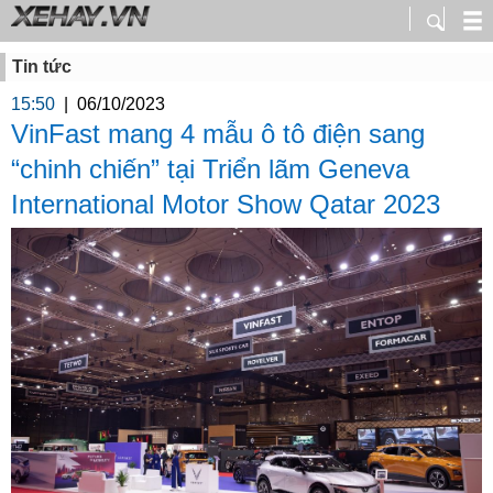
Tin tức
15:50
|
06/10/2023
VinFast mang 4 mẫu ô tô điện sang
“chinh chiến” tại Triển lãm Geneva
International Motor Show Qatar 2023