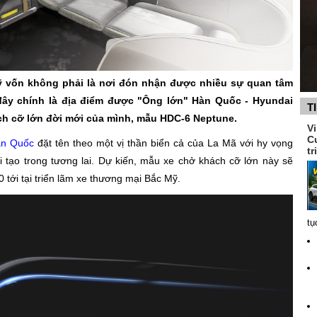
ỹ vốn không phải là nơi đón nhận được nhiều sự quan tâm
đây chính là địa điểm được "Ông lớn" Hàn Quốc - Hyundai
T
ch cỡ lớn đời mới của mình, mẫu HDC-6 Neptune.
V
C
n Quốc
đặt tên theo một vị thần biển cả của La Mã với hy vọng
tr
 tạo trong tương lai. Dự kiến, mẫu xe chở khách cỡ lớn này sẽ
0 tới tại triển lãm xe thương mại Bắc Mỹ.
tụ