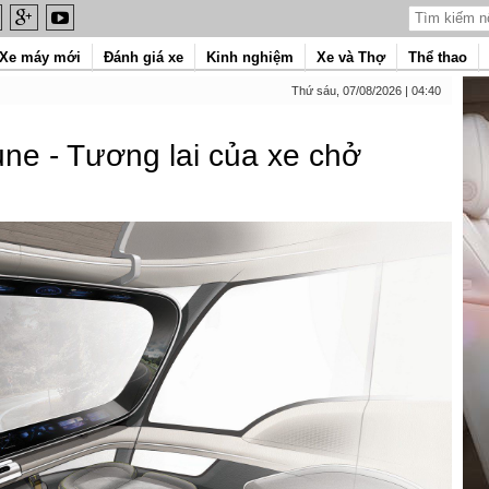
Xe máy mới
Đánh giá xe
Kinh nghiệm
Xe và Thợ
Thể thao
Thứ sáu, 07/08/2026 | 04:40
e - Tương lai của xe chở