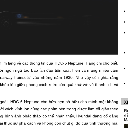
 im lặng về các thông tin của HDC-6 Neptune. Hãng chỉ cho biết,
ới ngôn ngữ táo bạo lần đầu tiên xuất hiện và mang nhiều cảm
railway trainsets” vào những năm 1930. Như vậy có nghĩa rằng
héo léo giữa phong cách retro của quá khứ với vẻ thanh lịch và
goài, HDC-6 Neptune còn hứa hẹn sở hữu cho mình một không
X
i vách kính lớn cùng các phím bên trong được làm tối giản theo
R
đ
 hình ảnh phác thảo có thể nhận thấy, Hyundai đang cố gắng
M
i thực sự phá cách và không còn chút gì đó của tính thương mại