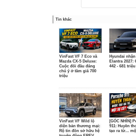
Tin khác
VinFast VF 7 Eco và
Hyundai nhận 
Mazda CX-5 Deluxe:
Elantra 2027: 
Cuộc đối đầu đáng
442 - 681 triệ
chú ý ở tầm giá 700
triệu
VinFast VF Wild lộ
[GÓC NHÌN] P
diện bản thương mại:
911: Huyền th
Rộ tin đồn sở hữu hệ
tạo ra từ… mộ
truyền động EREV