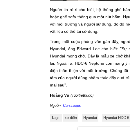
Nguồn tin rò rỉ cho biết, hệ thống ghế h
hoặc ghế sofa thông qua một nút bấm. Hyu
với môi trường và người sử dụng, do đó mọ
vật liệu có thể tái sử dụng.
Trong một cuộc phỏng vấn gần đây, ngườ
Hyundai, ông Edward Lee cho biết: "Sự
Hyundai mong chờ. Đây là mẫu xe chở khá
lai. Ngoài ra, HDC-6 Neptune còn mang ý n
điện thân thiện với môi trường. Chúng tôi
tâm của người dùng nhằm thúc đẩy quá trìn
mai sau".
Hoàng Vũ
(Tuoitrethudo)
Nguồn:
Carscoops
Tags:
xe điện
Hyundai
Hyundai HDC-6