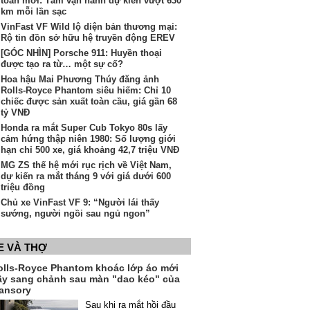
toàn mới: Tầm vận hành dự kiến vượt 630
km mỗi lần sạc
VinFast VF Wild lộ diện bản thương mại:
Rộ tin đồn sở hữu hệ truyền động EREV
[GÓC NHÌN] Porsche 911: Huyền thoại
được tạo ra từ… một sự cố?
Hoa hậu Mai Phương Thúy đăng ảnh
Rolls-Royce Phantom siêu hiếm: Chỉ 10
chiếc được sản xuất toàn cầu, giá gần 68
tỷ VNĐ
Honda ra mắt Super Cub Tokyo 80s lấy
cảm hứng thập niên 1980: Số lượng giới
hạn chỉ 500 xe, giá khoảng 42,7 triệu VNĐ
MG ZS thế hệ mới rục rịch về Việt Nam,
dự kiến ra mắt tháng 9 với giá dưới 600
triệu đồng
Chủ xe VinFast VF 9: “Người lái thấy
sướng, người ngồi sau ngủ ngon”
E VÀ THỢ
olls-Royce Phantom khoác lớp áo mới
ầy sang chảnh sau màn "dao kéo" của
ansory
Sau khi ra mắt hồi đầu