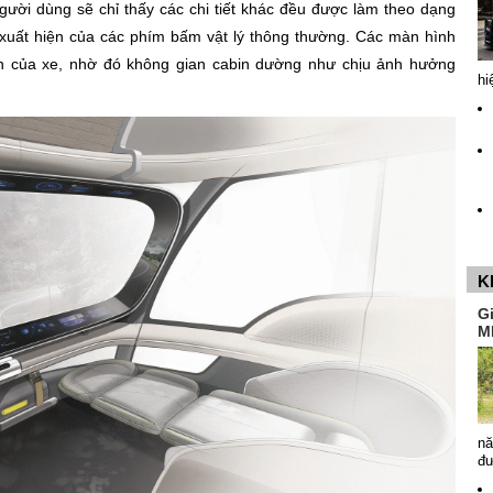
gười dùng sẽ chỉ thấy các chi tiết khác đều được làm theo dạng
xuất hiện của các phím bấm vật lý thông thường. Các màn hình
ền của xe, nhờ đó không gian cabin dường như chịu ảnh hưởng
hi
K
G
M
nă
đ