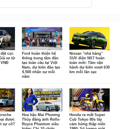
đặt cọc
Ford hoàn thiện hệ
Nissan "nhá hàng"
Giá xe từ
thống trung tâm đào
SUV điện NX7 hoàn
u VNĐ
tạo toàn cầu tại Việt
toàn mới: Tầm vận
Nam, dự kiến đào tạo
hành dự kiến vượt 630
4.500 nhân sự mỗi
km mỗi lần sạc
năm
orsche
Hoa hậu Mai Phương
Honda ra mắt Super
oại được
Thúy đăng ảnh Rolls-
Cub Tokyo 80s lấy
t sự cố?
Royce Phantom siêu
cảm hứng thập niên
hiếm: Chỉ 10 chiếc
1980: Số lượng giới