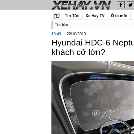
Tin Tức
Xe Hay TV
Ô tô mới
Tin tức
10:49
|
22/10/2019
Hyundai HDC-6 Neptun
khách cỡ lớn?