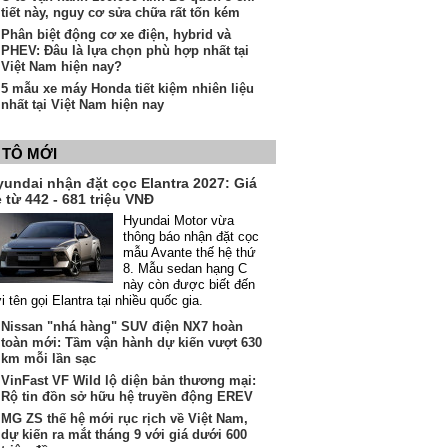
tiết này, nguy cơ sửa chữa rất tốn kém
Phân biệt động cơ xe điện, hybrid và
PHEV: Đâu là lựa chọn phù hợp nhất tại
Việt Nam hiện nay?
5 mẫu xe máy Honda tiết kiệm nhiên liệu
nhất tại Việt Nam hiện nay
 TÔ MỚI
yundai nhận đặt cọc Elantra 2027: Giá
 từ 442 - 681 triệu VNĐ
Hyundai Motor vừa
thông báo nhận đặt cọc
mẫu Avante thế hệ thứ
8. Mẫu sedan hạng C
này còn được biết đến
i tên gọi Elantra tại nhiều quốc gia.
Nissan "nhá hàng" SUV điện NX7 hoàn
toàn mới: Tầm vận hành dự kiến vượt 630
km mỗi lần sạc
VinFast VF Wild lộ diện bản thương mại:
Rộ tin đồn sở hữu hệ truyền động EREV
MG ZS thế hệ mới rục rịch về Việt Nam,
dự kiến ra mắt tháng 9 với giá dưới 600