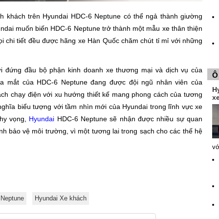
ành khách trên Hyundai HDC-6 Neptune có thể ngả thành giường
ndai muốn biến HDC-6 Neptune trở thành một mẫu xe thân thiện
i chi tiết đều được hãng xe Hàn Quốc chăm chút tỉ mỉ với những
i đứng đầu bộ phận kinh doanh xe thương mại và dịch vụ của
Ô
 ra mắt của HDC-6 Neptune đang được đội ngũ nhân viên của
H
ch chạy điện với xu hướng thiết kế mang phong cách của tương
xe
ghĩa biểu tượng với tầm nhìn mới của Hyundai trong lĩnh vực xe
 hy vọng,
Hyundai
HDC-6 Neptune sẽ nhận được nhiều sự quan
h bảo vệ môi trường, vì một tương lai trong sạch cho các thế hệ
vớ
 Neptune
Hyundai Xe khách