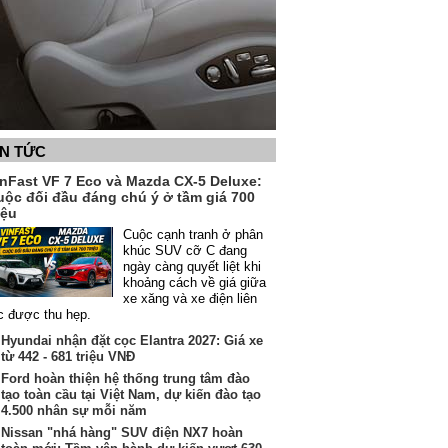
IN TỨC
inFast VF 7 Eco và Mazda CX-5 Deluxe:
uộc đối đầu đáng chú ý ở tầm giá 700
iệu
Cuộc cạnh tranh ở phân
khúc SUV cỡ C đang
ngày càng quyết liệt khi
khoảng cách về giá giữa
xe xăng và xe điện liên
c được thu hẹp.
Hyundai nhận đặt cọc Elantra 2027: Giá xe
từ 442 - 681 triệu VNĐ
Ford hoàn thiện hệ thống trung tâm đào
tạo toàn cầu tại Việt Nam, dự kiến đào tạo
4.500 nhân sự mỗi năm
Nissan "nhá hàng" SUV điện NX7 hoàn