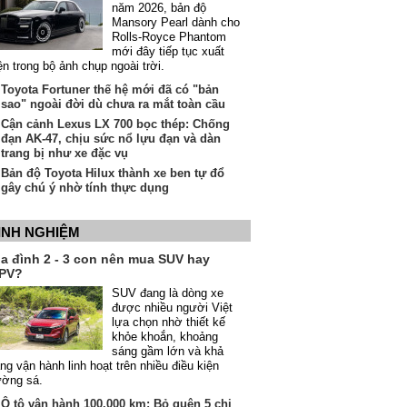
năm 2026, bản độ
Mansory Pearl dành cho
Rolls-Royce Phantom
mới đây tiếp tục xuất
ện trong bộ ảnh chụp ngoài trời.
Toyota Fortuner thế hệ mới đã có "bản
sao" ngoài đời dù chưa ra mắt toàn cầu
Cận cảnh Lexus LX 700 bọc thép: Chống
đạn AK-47, chịu sức nổ lựu đạn và dàn
trang bị như xe đặc vụ
Bản độ Toyota Hilux thành xe ben tự đổ
gây chú ý nhờ tính thực dụng
INH NGHIỆM
ia đình 2 - 3 con nên mua SUV hay
PV?
SUV đang là dòng xe
được nhiều người Việt
lựa chọn nhờ thiết kế
khỏe khoắn, khoảng
sáng gầm lớn và khả
ng vận hành linh hoạt trên nhiều điều kiện
ường sá.
Ô tô vận hành 100.000 km: Bỏ quên 5 chi