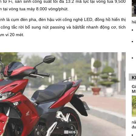
tử Fi, sản sinh công suất tối đa 13.2 mã lực tại vòng tua 9,500
 tại vòng tua máy 8.000 vòng/phút.
ính là cụm đèn pha, đèn hậu với công nghệ LED, đồng hồ hiển thị
hi
công tắc rời bổ sung nút passing và bật/tắt nhanh động cơ, tích
ạm vi 20 mét.
K
G
M
nă
đ