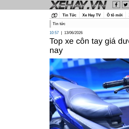
Tin Tức
Xe Hay TV
Ô tô mới
Tin tức
10:57
|
13/06/2026
Top xe côn tay giá dư
nay