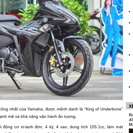
X
 công nhất của Yamaha, được mệnh danh là “King of Underbone”
R
 mạnh mẽ và khả năng vận hành ấn tượng.
đ
M
 động cơ xi-lanh đơn, 4 kỳ, 4 van, dung tích 155.1cc, làm mát