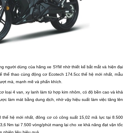
òng người dùng của hãng xe SYM nhờ thiết kế bắt mắt và hiện đại
kế thể thao cùng động cơ Ecotech 174.5cc thế hệ mới nhất, mẫu
 mượt mà, mạnh mẽ và phấn khích.
cơ loại 4 van, xy lanh làm từ hợp kim nhôm, có độ bền cao và khả
được làm mát bằng dung dịch, nhờ vậy hiệu suất làm việc tăng lên
I thế hệ mới nhất, đông cơ có công suất 15,02 mã lực tại 8.500
,6 Nm tại 7.500 vòng/phút mang lại cho xe khả năng đạt vận tốc
m nhiên liệu hiệu quả.