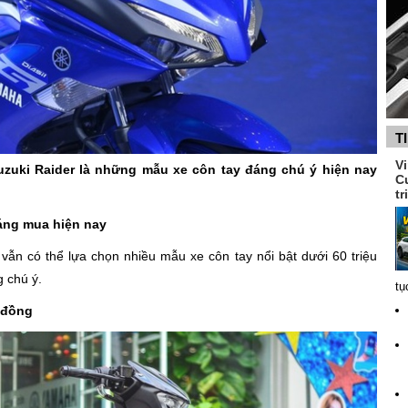
T
V
uzuki Raider là những mẫu xe côn tay đáng chú ý hiện nay
C
tr
đáng mua hiện nay
vẫn có thể lựa chọn nhiều mẫu xe côn tay nổi bật dưới 60 triệu
g chú ý.
tụ
u đồng