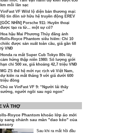
toàn mới: Tầm vận hành dự kiến vượt 630
km mỗi lần sạc
VinFast VF Wild lộ diện bản thương mại:
Rộ tin đồn sở hữu hệ truyền động EREV
[GÓC NHÌN] Porsche 911: Huyền thoại
được tạo ra từ… một sự cố?
Hoa hậu Mai Phương Thúy đăng ảnh
Rolls-Royce Phantom siêu hiếm: Chỉ 10
chiếc được sản xuất toàn cầu, giá gần 68
tỷ VNĐ
Honda ra mắt Super Cub Tokyo 80s lấy
cảm hứng thập niên 1980: Số lượng giới
hạn chỉ 500 xe, giá khoảng 42,7 triệu VNĐ
MG ZS thế hệ mới rục rịch về Việt Nam,
dự kiến ra mắt tháng 9 với giá dưới 600
triệu đồng
Chủ xe VinFast VF 9: “Người lái thấy
sướng, người ngồi sau ngủ ngon”
E VÀ THỢ
olls-Royce Phantom khoác lớp áo mới
ầy sang chảnh sau màn "dao kéo" của
ansory
Sau khi ra mắt hồi đầu