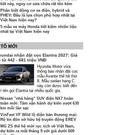
tiết này, nguy cơ sửa chữa rất tốn kém
Phân biệt động cơ xe điện, hybrid và
PHEV: Đâu là lựa chọn phù hợp nhất tại
Việt Nam hiện nay?
5 mẫu xe máy Honda tiết kiệm nhiên liệu
nhất tại Việt Nam hiện nay
 TÔ MỚI
yundai nhận đặt cọc Elantra 2027: Giá
 từ 442 - 681 triệu VNĐ
Hyundai Motor vừa
thông báo nhận đặt cọc
mẫu Avante thế hệ thứ
8. Mẫu sedan hạng C
này còn được biết đến
i tên gọi Elantra tại nhiều quốc gia.
Nissan "nhá hàng" SUV điện NX7 hoàn
toàn mới: Tầm vận hành dự kiến vượt 630
km mỗi lần sạc
VinFast VF Wild lộ diện bản thương mại:
Rộ tin đồn sở hữu hệ truyền động EREV
MG ZS thế hệ mới rục rịch về Việt Nam,
dự kiến ra mắt tháng 9 với giá dưới 600