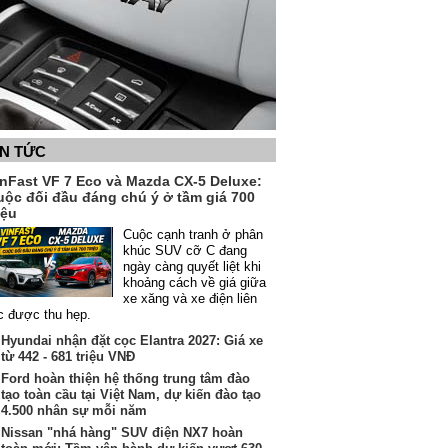
IN TỨC
inFast VF 7 Eco và Mazda CX-5 Deluxe:
uộc đối đầu đáng chú ý ở tầm giá 700
iệu
Cuộc cạnh tranh ở phân
khúc SUV cỡ C đang
ngày càng quyết liệt khi
khoảng cách về giá giữa
xe xăng và xe điện liên
c được thu hẹp.
Hyundai nhận đặt cọc Elantra 2027: Giá xe
từ 442 - 681 triệu VNĐ
Ford hoàn thiện hệ thống trung tâm đào
tạo toàn cầu tại Việt Nam, dự kiến đào tạo
4.500 nhân sự mỗi năm
Nissan "nhá hàng" SUV điện NX7 hoàn