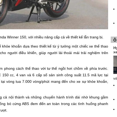
a Winner 150, với nhiều nâng cấp cả về thiết kế lẫn trang bị.
Ô
 khỏe khoắn dựa theo thiết kế từ ý tưởng một chiếc xe thể thao
H
xe
ho người điều khiển, giúp người lái thoải mái trải nghiệm trên
 phong cách thể thao với tư thế ngồi hơi chồm về phía trước.
50 cc, 4 van và 6 cấp số sản sinh công suất 11.5 mã lực tại
vớ
ại vòng tua 7.000 vòng/phút mang đến cho xe sự khỏe khoắn,
ng cả nội thành và những chuyến hành trình dài nhờ khung gầm
hống bó cứng ABS đem đến an toàn trong các tình huống phanh
rượt.