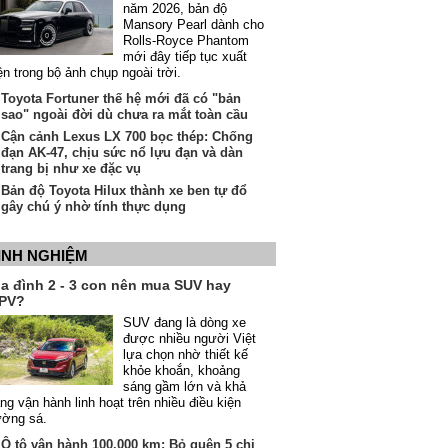
năm 2026, bản độ
Mansory Pearl dành cho
Rolls-Royce Phantom
mới đây tiếp tục xuất
ện trong bộ ảnh chụp ngoài trời.
Toyota Fortuner thế hệ mới đã có "bản
sao" ngoài đời dù chưa ra mắt toàn cầu
Cận cảnh Lexus LX 700 bọc thép: Chống
đạn AK-47, chịu sức nổ lựu đạn và dàn
trang bị như xe đặc vụ
Bản độ Toyota Hilux thành xe ben tự đổ
gây chú ý nhờ tính thực dụng
INH NGHIỆM
ia đình 2 - 3 con nên mua SUV hay
PV?
SUV đang là dòng xe
được nhiều người Việt
lựa chọn nhờ thiết kế
khỏe khoắn, khoảng
sáng gầm lớn và khả
ng vận hành linh hoạt trên nhiều điều kiện
ường sá.
Ô tô vận hành 100.000 km: Bỏ quên 5 chi