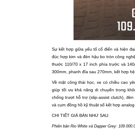
Sự kết hợp giữa yếu tố cổ điển và hiện đạ
đúc hợp kim và đèn hậu bo tròn công nghệ
thước 110/70 x 17 inch phía trước và 140
300mm, phanh đĩa sau 270mm, kết hợp hệ 
Về mặt công thái học, xe có chiều cao y
giúp tối ưu khả năng di chuyển trong kh
chống trượt hỗ trợ (slip-assist clutch), đ
và cụm đồng hồ kỹ thuật số kết hợp analog h
CHI TIẾT GIÁ BÁN NHƯ SAU:
Phiên bản Rio White và Dapper Grey: 109.000