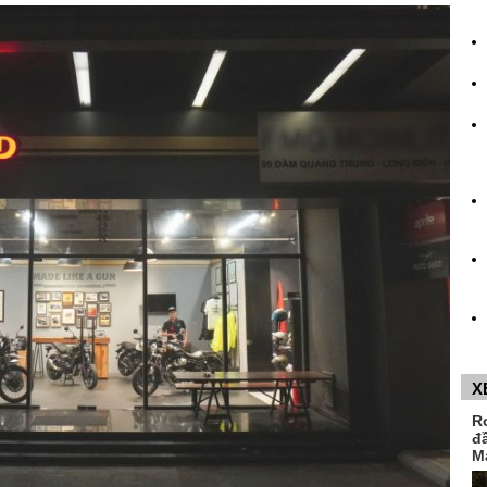
X
R
đ
M