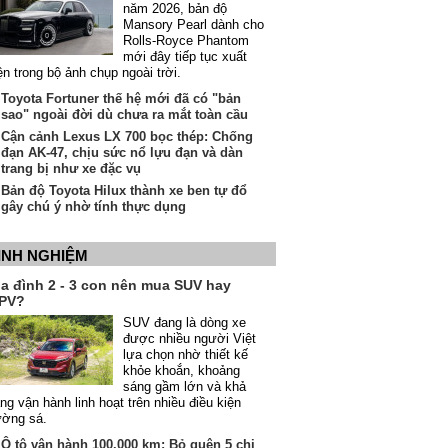
năm 2026, bản độ
Mansory Pearl dành cho
Rolls-Royce Phantom
mới đây tiếp tục xuất
ện trong bộ ảnh chụp ngoài trời.
Toyota Fortuner thế hệ mới đã có "bản
sao" ngoài đời dù chưa ra mắt toàn cầu
Cận cảnh Lexus LX 700 bọc thép: Chống
đạn AK-47, chịu sức nổ lựu đạn và dàn
trang bị như xe đặc vụ
Bản độ Toyota Hilux thành xe ben tự đổ
gây chú ý nhờ tính thực dụng
INH NGHIỆM
ia đình 2 - 3 con nên mua SUV hay
PV?
SUV đang là dòng xe
được nhiều người Việt
lựa chọn nhờ thiết kế
khỏe khoắn, khoảng
sáng gầm lớn và khả
ng vận hành linh hoạt trên nhiều điều kiện
ường sá.
Ô tô vận hành 100.000 km: Bỏ quên 5 chi