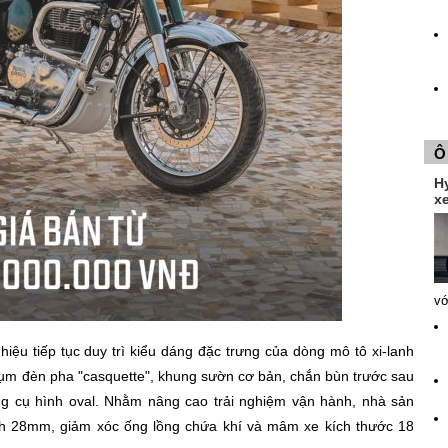
Ô
H
xe
vớ
ệu tiếp tục duy trì kiểu dáng đặc trưng của dòng mô tô xi-lanh
 cụm đèn pha "casquette", khung sườn cơ bản, chắn bùn trước sau
ng cụ hình oval. Nhằm nâng cao trải nghiệm vận hành, nhà sản
nh 28mm, giảm xóc ống lồng chứa khí và mâm xe kích thước 18