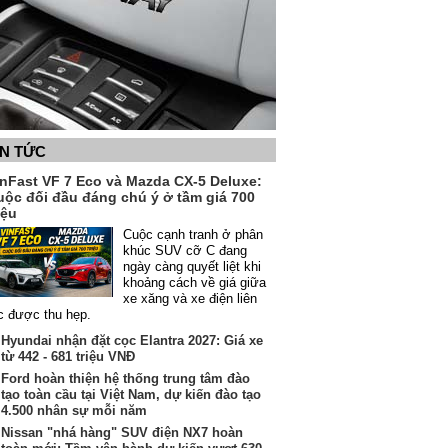
IN TỨC
inFast VF 7 Eco và Mazda CX-5 Deluxe:
uộc đối đầu đáng chú ý ở tầm giá 700
iệu
Cuộc cạnh tranh ở phân
khúc SUV cỡ C đang
ngày càng quyết liệt khi
khoảng cách về giá giữa
xe xăng và xe điện liên
c được thu hẹp.
Hyundai nhận đặt cọc Elantra 2027: Giá xe
từ 442 - 681 triệu VNĐ
Ford hoàn thiện hệ thống trung tâm đào
tạo toàn cầu tại Việt Nam, dự kiến đào tạo
4.500 nhân sự mỗi năm
Nissan "nhá hàng" SUV điện NX7 hoàn