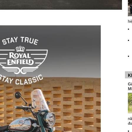
hi
K
G
M
nă
đ