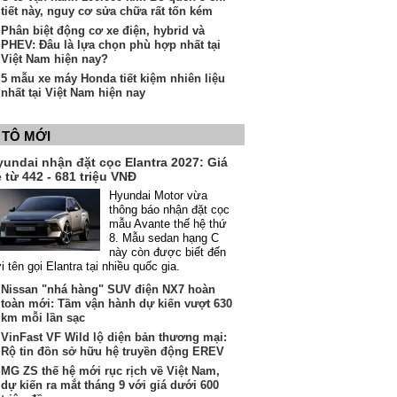
tiết này, nguy cơ sửa chữa rất tốn kém
Phân biệt động cơ xe điện, hybrid và
PHEV: Đâu là lựa chọn phù hợp nhất tại
Việt Nam hiện nay?
5 mẫu xe máy Honda tiết kiệm nhiên liệu
nhất tại Việt Nam hiện nay
 TÔ MỚI
yundai nhận đặt cọc Elantra 2027: Giá
 từ 442 - 681 triệu VNĐ
Hyundai Motor vừa
thông báo nhận đặt cọc
mẫu Avante thế hệ thứ
8. Mẫu sedan hạng C
này còn được biết đến
i tên gọi Elantra tại nhiều quốc gia.
Nissan "nhá hàng" SUV điện NX7 hoàn
toàn mới: Tầm vận hành dự kiến vượt 630
km mỗi lần sạc
VinFast VF Wild lộ diện bản thương mại:
Rộ tin đồn sở hữu hệ truyền động EREV
MG ZS thế hệ mới rục rịch về Việt Nam,
dự kiến ra mắt tháng 9 với giá dưới 600