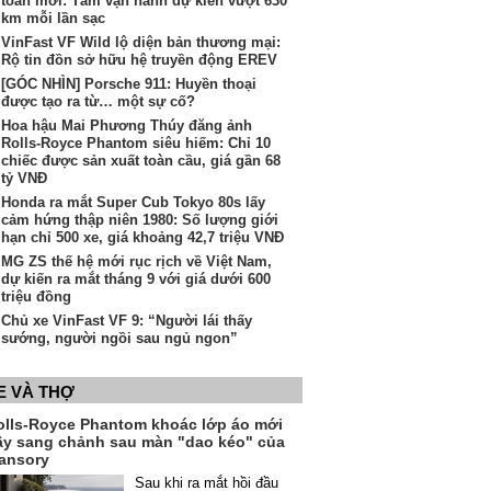
toàn mới: Tầm vận hành dự kiến vượt 630
km mỗi lần sạc
VinFast VF Wild lộ diện bản thương mại:
Rộ tin đồn sở hữu hệ truyền động EREV
[GÓC NHÌN] Porsche 911: Huyền thoại
được tạo ra từ… một sự cố?
Hoa hậu Mai Phương Thúy đăng ảnh
Rolls-Royce Phantom siêu hiếm: Chỉ 10
chiếc được sản xuất toàn cầu, giá gần 68
tỷ VNĐ
Honda ra mắt Super Cub Tokyo 80s lấy
cảm hứng thập niên 1980: Số lượng giới
hạn chỉ 500 xe, giá khoảng 42,7 triệu VNĐ
MG ZS thế hệ mới rục rịch về Việt Nam,
dự kiến ra mắt tháng 9 với giá dưới 600
triệu đồng
Chủ xe VinFast VF 9: “Người lái thấy
sướng, người ngồi sau ngủ ngon”
E VÀ THỢ
olls-Royce Phantom khoác lớp áo mới
ầy sang chảnh sau màn "dao kéo" của
ansory
Sau khi ra mắt hồi đầu