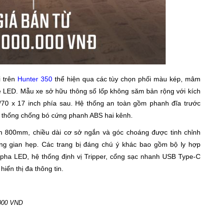
i trên
Hunter 350
thể hiện qua các tùy chọn phối màu kép, mâm
 LED. Mẫu xe sở hữu thông số lốp không săm bản rộng với kích
/70 x 17 inch phía sau. Hệ thống an toàn gồm phanh đĩa trước
thống chống bó cứng phanh ABS hai kênh.
ên 800mm, chiều dài cơ sở ngắn và góc choáng được tinh chỉnh
ông gian hẹp. Các trang bị đáng chú ý khác bao gồm bộ ly hợp
èn pha LED, hệ thống định vị Tripper, cổng sạc nhanh USB Type-C
iển thị đa thông tin.
.000 VND