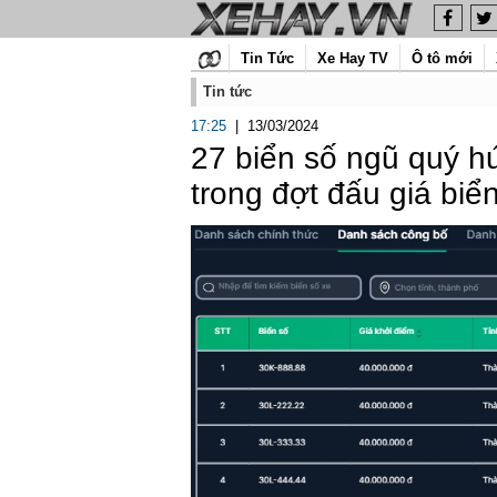
Tin Tức
Xe Hay TV
Ô tô mới
Tin tức
17:25
|
13/03/2024
27 biển số ngũ quý h
trong đợt đấu giá biển