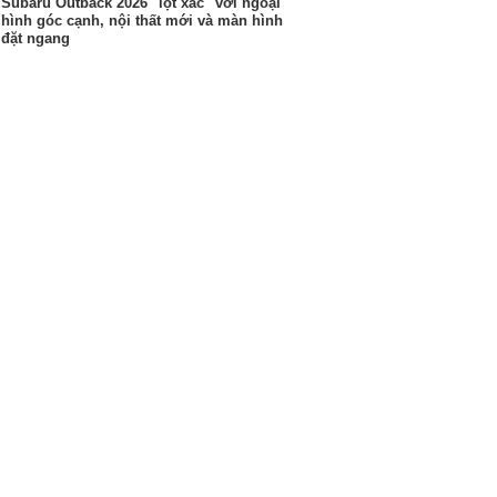
Subaru Outback 2026 "lột xác" với ngoại
hình góc cạnh, nội thất mới và màn hình
đặt ngang