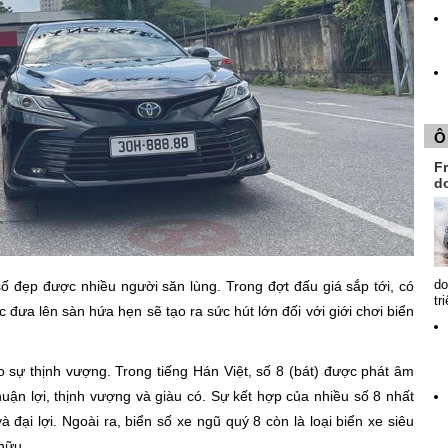
Ô
Fr
d
do
ố đẹp được nhiều người săn lùng. Trong đợt đấu giá sắp tới, có
tr
đưa lên sàn hứa hẹn sẽ tạo ra sức hút lớn đối với giới chơi biển
o sự thịnh vượng. Trong tiếng Hán Việt, số 8 (bát) được phát âm
thuận lợi, thịnh vượng và giàu có. Sự kết hợp của nhiều số 8 nhất
à đại lợi. Ngoài ra, biển số xe ngũ quý 8 còn là loại biển xe siêu
 hữu.