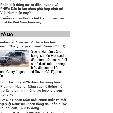
Phân biệt động cơ xe điện, hybrid và
PHEV: Đâu là lựa chọn phù hợp nhất tại
Việt Nam hiện nay?
5 mẫu xe máy Honda tiết kiệm nhiên liệu
nhất tại Việt Nam hiện nay
 TÔ MỚI
eelander “hồi sinh” dưới tay liên
oanh Chery Jaguar Land Rover (CJLR)
Sau nhiều năm vắng
bóng, cái tên Freelander
đã chính thức được “hồi
sinh” dưới một thương
hiệu độc lập do liên
anh Chery Jaguar Land Rover (CJLR) phát
iển.
Ford Territory 2026 được bổ sung bản
Platinum Hybrid: Nâng cấp hệ thống hỗ
trợ lái, thêm tính năng tạo hương thơm
trong xe
BMW X1 hoàn toàn mới chính thức ra mắt
tại Việt Nam: 80 khách hàng đầu tiên được
ưu đãi còn 1,668 tỷ đồng