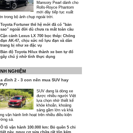
Mansory Pearl dành cho
Rolls-Royce Phantom
mới đây tiếp tục xuất
ện trong bộ ảnh chụp ngoài trời.
Toyota Fortuner thế hệ mới đã có "bản
sao" ngoài đời dù chưa ra mắt toàn cầu
Cận cảnh Lexus LX 700 bọc thép: Chống
đạn AK-47, chịu sức nổ lựu đạn và dàn
trang bị như xe đặc vụ
Bản độ Toyota Hilux thành xe ben tự đổ
gây chú ý nhờ tính thực dụng
INH NGHIỆM
ia đình 2 - 3 con nên mua SUV hay
PV?
SUV đang là dòng xe
được nhiều người Việt
lựa chọn nhờ thiết kế
khỏe khoắn, khoảng
sáng gầm lớn và khả
ng vận hành linh hoạt trên nhiều điều kiện
ường sá.
Ô tô vận hành 100.000 km: Bỏ quên 5 chi
tiết này, nguy cơ sửa chữa rất tốn kém