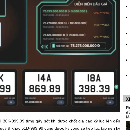
X
R
đ
M
 30K-999.99 từng gây sốt khi được chốt giá cao kỷ lục lên đến
ũ quý 9 khác 51D-999.99 cũng được kỳ vọng sẽ tiếp tục tạo nên kỷ