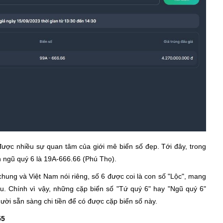
được nhiều sự quan tâm của giới mê biển số đẹp. Tới đây, trong
ển ngũ quý 6 là 19A-666.66 (Phú Thọ).
hung và Việt Nam nói riêng, số 6 được coi là con số "Lộc", mang
. Chính vì vậy, những cặp biển số "Tứ quý 6" hay "Ngũ quý 6"
ười sẵn sàng chi tiền để có được cặp biển số này.
55