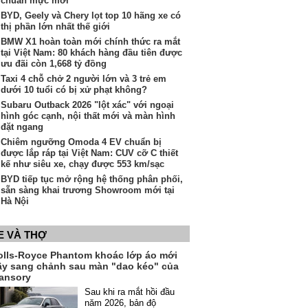
chuẩn mực mới"
BYD, Geely và Chery lọt top 10 hãng xe có
thị phần lớn nhất thế giới
BMW X1 hoàn toàn mới chính thức ra mắt
tại Việt Nam: 80 khách hàng đầu tiên được
ưu đãi còn 1,668 tỷ đồng
Taxi 4 chỗ chở 2 người lớn và 3 trẻ em
dưới 10 tuổi có bị xử phạt không?
Subaru Outback 2026 "lột xác" với ngoại
hình góc cạnh, nội thất mới và màn hình
đặt ngang
Chiêm ngưỡng Omoda 4 EV chuẩn bị
được lắp ráp tại Việt Nam: CUV cỡ C thiết
kế như siêu xe, chạy được 553 km/sạc
BYD tiếp tục mở rộng hệ thống phân phối,
sẵn sàng khai trương Showroom mới tại
Hà Nội
E VÀ THỢ
olls-Royce Phantom khoác lớp áo mới
ầy sang chảnh sau màn "dao kéo" của
ansory
Sau khi ra mắt hồi đầu
năm 2026, bản độ