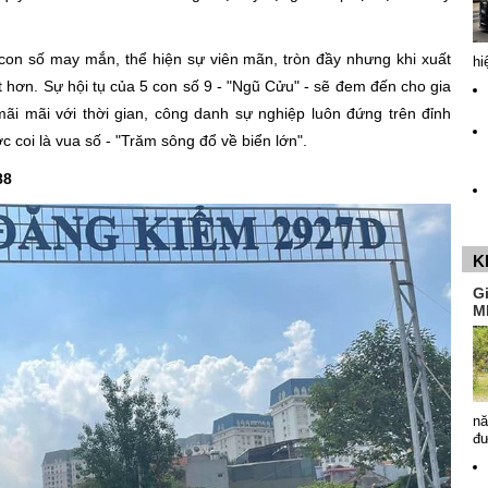
con số may mắn, thể hiện sự viên mãn, tròn đầy nhưng khi xuất
hi
ệt hơn. Sự hội tụ của 5 con số 9 - "Ngũ Cửu" - sẽ đem đến cho gia
mãi mãi với thời gian, công danh sự nghiệp luôn đứng trên đỉnh
 coi là vua số - "Trăm sông đổ về biển lớn".
.88
K
G
M
nă
đ