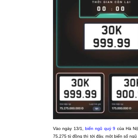
Vào ngày 13/1,
biển ngũ quý 9
của Hà Nội
75,275 tỷ đồng thì tới đây, một biển số ng