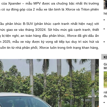
p của Xpander – mẫu MPV được ưa chuộng bậc nhất thị trường
n có sự đóng góp của 2 mẫu xe tân binh là Xforce và Triton phiên
hi
đầu phân khúc B-SUV (phân khúc cạnh tranh nhất hiện nay) với
hức giao xe vào tháng 3/2024. Sở hữu mức giá cạnh tranh, thiết
ng bị tiện nghi, an toàn hàng đầu phân khúc, Xforce đã ghi dấu ấn
025, mẫu xe này được kỳ vọng sẽ tiếp tục duy trì sức hút và
uồn tin từ nhà phân phối, Xforce luôn trong tình trạng khan hàng,
K
G
M
nă
đ