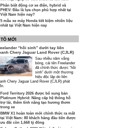
Phân biệt động cơ xe điện, hybrid và
PHEV: Đâu là lựa chọn phù hợp nhất tại
Việt Nam hiện nay?
5 mẫu xe máy Honda tiết kiệm nhiên liệu
nhất tại Việt Nam hiện nay
 TÔ MỚI
eelander “hồi sinh” dưới tay liên
oanh Chery Jaguar Land Rover (CJLR)
Sau nhiều năm vắng
bóng, cái tên Freelander
đã chính thức được “hồi
sinh” dưới một thương
hiệu độc lập do liên
anh Chery Jaguar Land Rover (CJLR) phát
iển.
Ford Territory 2026 được bổ sung bản
Platinum Hybrid: Nâng cấp hệ thống hỗ
trợ lái, thêm tính năng tạo hương thơm
trong xe
BMW X1 hoàn toàn mới chính thức ra mắt
tại Việt Nam: 80 khách hàng đầu tiên được
ưu đãi còn 1,668 tỷ đồng