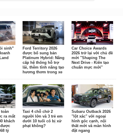
ồi sinh”
Ford Territory 2026
Car Choice Awards
 doanh
được bổ sung bản
2026 trở lại với chủ đề
 Land
Platinum Hybrid: Nâng
mới "Shaping The
cấp hệ thống hỗ trợ
Next Drive - Kiến tạo
lái, thêm tính năng tạo
chuẩn mực mới"
hương thơm trong xe
 toàn
Taxi 4 chỗ chở 2
Subaru Outback 2026
c ra mắt
người lớn và 3 trẻ em
"lột xác" với ngoại
80 khách
dưới 10 tuổi có bị xử
hình góc cạnh, nội
 được
phạt không?
thất mới và màn hình
68 tỷ
đặt ngang