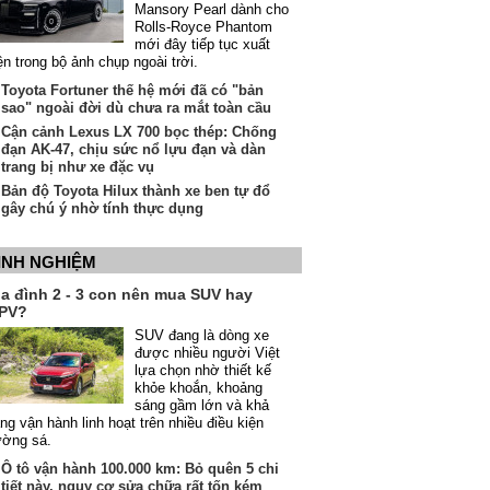
Mansory Pearl dành cho
Rolls-Royce Phantom
mới đây tiếp tục xuất
ện trong bộ ảnh chụp ngoài trời.
Toyota Fortuner thế hệ mới đã có "bản
sao" ngoài đời dù chưa ra mắt toàn cầu
Cận cảnh Lexus LX 700 bọc thép: Chống
đạn AK-47, chịu sức nổ lựu đạn và dàn
trang bị như xe đặc vụ
Bản độ Toyota Hilux thành xe ben tự đổ
gây chú ý nhờ tính thực dụng
INH NGHIỆM
ia đình 2 - 3 con nên mua SUV hay
PV?
SUV đang là dòng xe
được nhiều người Việt
lựa chọn nhờ thiết kế
khỏe khoắn, khoảng
sáng gầm lớn và khả
ng vận hành linh hoạt trên nhiều điều kiện
ường sá.
Ô tô vận hành 100.000 km: Bỏ quên 5 chi
tiết này, nguy cơ sửa chữa rất tốn kém