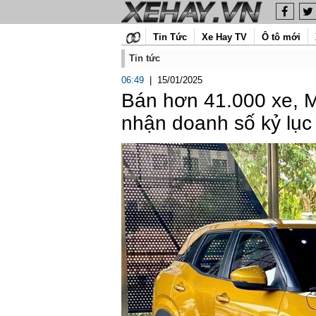
Tin Tức
Xe Hay TV
Ô tô mới
Tin tức
06:49
|
15/01/2025
Bán hơn 41.000 xe, M
nhận doanh số kỷ lục