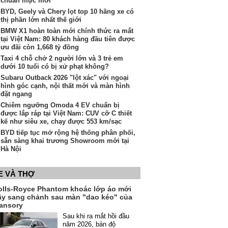
chuẩn mực mới"
BYD, Geely và Chery lọt top 10 hãng xe có
thị phần lớn nhất thế giới
BMW X1 hoàn toàn mới chính thức ra mắt
tại Việt Nam: 80 khách hàng đầu tiên được
ưu đãi còn 1,668 tỷ đồng
Taxi 4 chỗ chở 2 người lớn và 3 trẻ em
dưới 10 tuổi có bị xử phạt không?
Subaru Outback 2026 "lột xác" với ngoại
hình góc cạnh, nội thất mới và màn hình
đặt ngang
Chiêm ngưỡng Omoda 4 EV chuẩn bị
được lắp ráp tại Việt Nam: CUV cỡ C thiết
kế như siêu xe, chạy được 553 km/sạc
BYD tiếp tục mở rộng hệ thống phân phối,
sẵn sàng khai trương Showroom mới tại
Hà Nội
E VÀ THỢ
olls-Royce Phantom khoác lớp áo mới
ầy sang chảnh sau màn "dao kéo" của
ansory
Sau khi ra mắt hồi đầu
năm 2026, bản độ