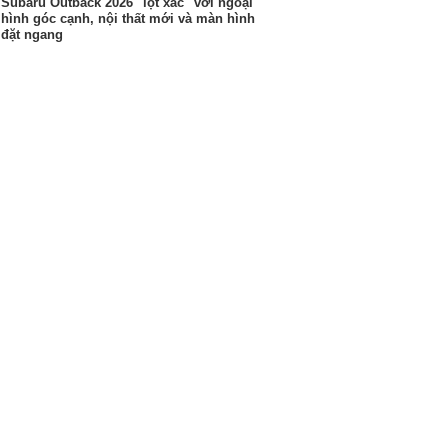
Subaru Outback 2026 "lột xác" với ngoại
hình góc cạnh, nội thất mới và màn hình
đặt ngang