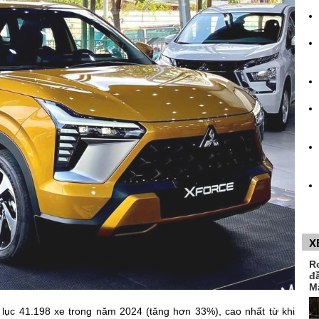
X
R
đ
M
 lục 41.198 xe trong năm 2024 (tăng hơn 33%), cao nhất từ khi