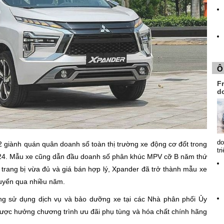
Ô
Fr
d
do
2 giành quán quân doanh số toàn thị trường xe động cơ đốt trong
tr
024. Mẫu xe cũng dẫn đầu doanh số phân khúc MPV cỡ B năm thứ
ng, trang bị vừa đủ và giá bán hợp lý, Xpander đã trở thành mẫu xe
huyển qua nhiều năm.
ng sử dụng dịch vụ và bảo dưỡng xe tại các Nhà phân phối Ủy
được hưởng chương trình ưu đãi phụ tùng và hóa chất chính hãng