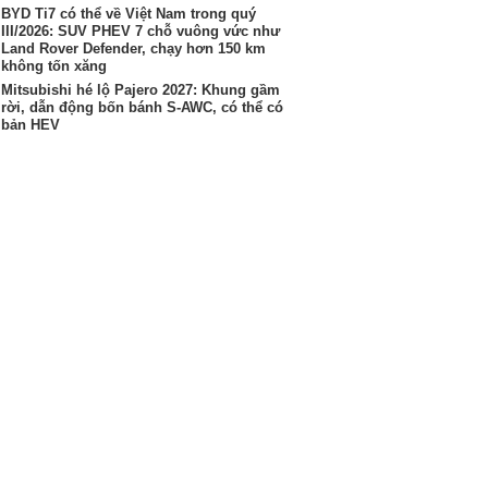
BYD Ti7 có thể về Việt Nam trong quý
III/2026: SUV PHEV 7 chỗ vuông vức như
Land Rover Defender, chạy hơn 150 km
không tốn xăng
Mitsubishi hé lộ Pajero 2027: Khung gầm
rời, dẫn động bốn bánh S-AWC, có thể có
bản HEV