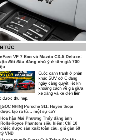
IN TỨC
inFast VF 7 Eco và Mazda CX-5 Deluxe:
uộc đối đầu đáng chú ý ở tầm giá 700
iệu
Cuộc cạnh tranh ở phân
khúc SUV cỡ C đang
ngày càng quyết liệt khi
khoảng cách về giá giữa
xe xăng và xe điện liên
c được thu hẹp.
[GÓC NHÌN] Porsche 911: Huyền thoại
được tạo ra từ… một sự cố?
Hoa hậu Mai Phương Thúy đăng ảnh
Rolls-Royce Phantom siêu hiếm: Chỉ 10
chiếc được sản xuất toàn cầu, giá gần 68
tỷ VNĐ