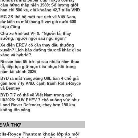
Honda ra mắt Super Cub Tokyo 80s lấy
cảm hứng thập niên 1980: Số lượng giới
hạn chỉ 500 xe, giá khoảng 42,7 triệu VNĐ
MG ZS thế hệ mới rục rịch về Việt Nam,
dự kiến ra mắt tháng 9 với giá dưới 600
triệu đồng
Chủ xe VinFast VF 9: “Người lái thấy
sướng, người ngồi sau ngủ ngon”
Xe điện EREV có cần thay dầu thường
xuyên? Lịch bảo dưỡng thực tế khác gì xe
xăng và hybrid?
Nissan báo lãi trở lại sau nhiều năm thua
lỗ, tiếp tục giữ mục tiêu phục hồi trong
năm tài chính 2026
BYD ra mắt Yangwang U8L bản 4 chỗ giá
gần hơn 7 tỷ VNĐ, cạnh tranh Rolls-Royce
và Bentley
BYD Ti7 có thể về Việt Nam trong quý
III/2026: SUV PHEV 7 chỗ vuông vức như
Land Rover Defender, chạy hơn 150 km
không tốn xăng
E VÀ THỢ
olls-Royce Phantom khoác lớp áo mới