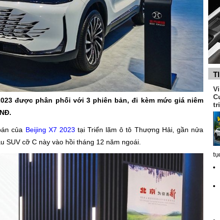
T
V
C
 2023 được phân phối với 3 phiên bản, đi kèm mức giá niêm
tr
VNĐ.
 bán của
Beijing X7 2023
tại Triển lãm ô tô Thượng Hải, gần nửa
ẫu SUV cỡ C này vào hồi tháng 12 năm ngoái.
tụ