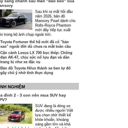
ầy sang chảnh sau màn "dao kéo" của
ansory
Sau khi ra mắt hồi đầu
năm 2026, bản độ
Mansory Pearl dành cho
Rolls-Royce Phantom
mới đây tiếp tục xuất
ện trong bộ ảnh chụp ngoài trời.
Toyota Fortuner thế hệ mới đã có "bản
sao" ngoài đời dù chưa ra mắt toàn cầu
Cận cảnh Lexus LX 700 bọc thép: Chống
đạn AK-47, chịu sức nổ lựu đạn và dàn
trang bị như xe đặc vụ
Bản độ Toyota Hilux thành xe ben tự đổ
gây chú ý nhờ tính thực dụng
INH NGHIỆM
ia đình 2 - 3 con nên mua SUV hay
PV?
SUV đang là dòng xe
được nhiều người Việt
lựa chọn nhờ thiết kế
khỏe khoắn, khoảng
sáng gầm lớn và khả