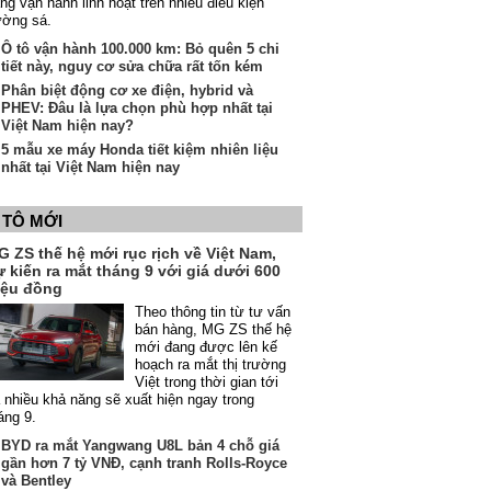
ng vận hành linh hoạt trên nhiều điều kiện
ường sá.
Ô tô vận hành 100.000 km: Bỏ quên 5 chi
tiết này, nguy cơ sửa chữa rất tốn kém
Phân biệt động cơ xe điện, hybrid và
PHEV: Đâu là lựa chọn phù hợp nhất tại
Việt Nam hiện nay?
5 mẫu xe máy Honda tiết kiệm nhiên liệu
nhất tại Việt Nam hiện nay
 TÔ MỚI
 ZS thế hệ mới rục rịch về Việt Nam,
 kiến ra mắt tháng 9 với giá dưới 600
riệu đồng
Theo thông tin từ tư vấn
bán hàng, MG ZS thế hệ
mới đang được lên kế
hoạch ra mắt thị trường
Việt trong thời gian tới
 nhiều khả năng sẽ xuất hiện ngay trong
áng 9.
BYD ra mắt Yangwang U8L bản 4 chỗ giá
gần hơn 7 tỷ VNĐ, cạnh tranh Rolls-Royce
và Bentley