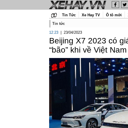
Tin Tức
Xe Hay TV
Ô tô mới
Tin tức
12:23
|
23/04/2023
Beijing X7 2023 có gi
“bão” khi về Việt Nam