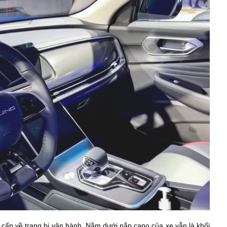
cấp về trang bị vận hành. Nằm dưới nắp capo của xe vẫn là khối