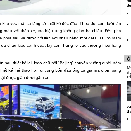
nă
đ
 khu vực mặt ca lăng có thiết kế độc đáo. Theo đó, cụm lưới tản
ng màu với thân xe, tạo hiệu ứng không gian ba chiều. Đèn pha
ra phía sau và được nối liền với nhau bằng một dải LED. Bộ mâm
đa chấu kiểu cánh quạt lấy cảm hứng từ các thương hiệu hạng
Ô
n sau thiết kế lại, logo chữ nổi “Beijing” chuyển xuống dưới, nằm
MG
thiết kế thể thao hơn đi cùng bốn đầu ống xả giả mạ crom sáng
dự
t
thật được giấu dưới gầm xe.
và
th